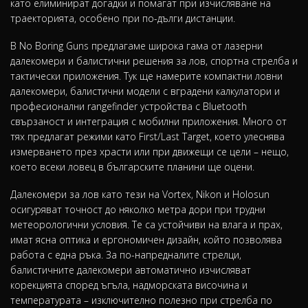
като елиминират догадки и помагат при изчисляване на
траекторията, особено при по-дълги дистанции.
В No Boring Guns предлагаме широка гама от лазерни
далекомери и балистични решения за лов, спортна стрелба и
тактически приложения. Тук ще намерите компактни ловни
далекомери, балистични модели с вградени калкулатори и
професионални rangefinder устройства с Bluetooth
свързаност и интеграция с мобилни приложения. Много от
тях предлагат режими като First/Last Target, което улеснява
измерването през храсти или при движещи се цели – нещо,
което всеки ловец в българските планини ще оцени.
Далекомери за лов като тези на Vortex, Nikon и Holosun
осигуряват точност до няколко метра дори при трудни
метеорологични условия. Те са устойчиви на влага и прах,
имат ясна оптика и ергономичен дизайн, който позволява
работа с една ръка. За по-напредналите стрелци,
балистичните далекомери автоматично изчисляват
корекцията според ъгъла, надморската височина и
температурата – изключително полезно при стрелба по