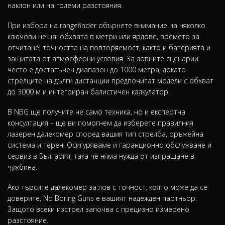
наклон или на големи разстояния.
При избора на rangefinder обърнете внимание на няколко
ключови неща: обхвата в метри или ярдове, времето за
отчитане, точността на повторяемост, както и батерията и
защитата от атмосферни условия. За ловните сценарии
често е достатъчен диапазон до 1000 метра, докато
стрелците на дълги дистанции предпочитат модели с обхват
до 3000 м и интегриран балистичен калкулатор.
В NBG ще получите не само техника, но и експертна
консултация – ще ви помогнем да изберете правилния
лазерен далекомер според вашия тип стрелба, оръжейна
система и терен. Осигуряваме и гаранционно обслужване и
сервиз в България, така че няма нужда от изпращане в
чужбина.
Ако търсите далекомер за лов с точност, която може да се
доверите, No Boring Guns е вашият надежден партньор.
Защото всеки изстрел започва с прецизно измерено
разстояние.