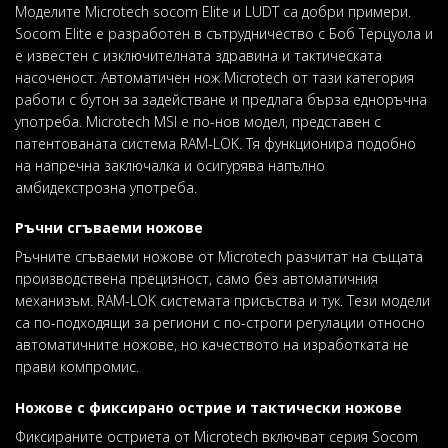
Moделите Microtech socom Elite и LUDT са добри примери.
Socom Elite е разработен в сътрудничество с Боб Терцуола и
е известен с изключителната здравина и тактическата
насоченост. Автоматичен нож Microtech от тази категория
работи с бутон за задействане и предлага бърза еднoръчна
употреба. Microtech MSI е по-нов модел, представен с
патентованата система RAM-LOK. Тя функционира подобно
на напречна заключалка и осигурява напълно
амбидекстрозна употреба.
Ръчни сгъваеми ножове
Ръчните сгъваеми ножове от Microtech разчитат на същата
производствена прецизност, само без автоматичния
механизъм. RAM-LOK системата присъства и тук. Тези модели
са по-подходящи за региони с по-строги регулации относно
автоматичните ножове, но качеството на изработката не
прави компромис.
Ножове с фиксирано острие и тактически ножове
Фиксираните остриета от Microtech включват серия Socom