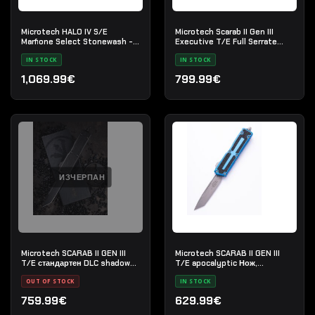
Microtech HALO IV S/E
Microtech Scarab II Gen III
Marfione Select Stonewash -
Executive T/E Full Serrate
Автоматичен нож OTF
Black Tactical - Нож с
IN STOCK
IN STOCK
автоматично изваждане
1,069.99€
799.99€
ИЗЧЕРПАН
Microtech SCARAB II GEN III
Microtech SCARAB II GEN III
T/E стандартен DLC shadow
T/E apocalyptic Нож,
Нож, Специална серия
стандартен, цвят- Син
OUT OF STOCK
IN STOCK
759.99€
629.99€