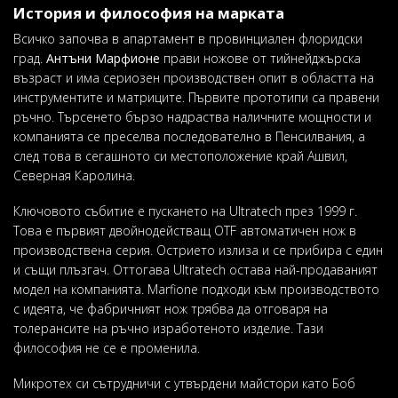
История и философия на марката
Всичко започва в апартамент в провинциален флоридски
град.
Антъни Марфионе
прави ножове от тийнейджърска
възраст и има сериозен производствен опит в областта на
инструментите и матриците. Първите прототипи са правени
ръчно. Търсенето бързо надраства наличните мощности и
компанията се преселва последователно в Пенсилвания, а
след това в сегашното си местоположение край Ашвил,
Северная Каролина.
Ключовото събитие е пускането на Ultratech през 1999 г.
Това е първият двойнодействащ OTF автоматичен нож в
производствена серия. Острието излиза и се прибира с един
и същи плъзгач. Оттогава Ultratech остава най-продаваният
модел на компанията. Marfione подходи към производството
с идеята, че фабричният нож трябва да отговаря на
толерансите на ръчно изработеното изделие. Тази
философия не се е променила.
Микротех си сътрудничи с утвърдени майстори като Боб