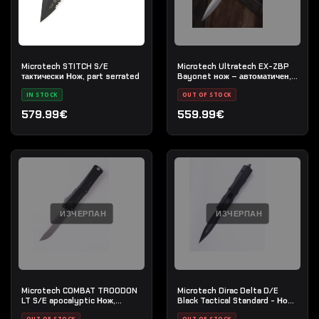
Microtech STITCH S/E
Microtech Ultratech EX-ZBP
тактически Нож, part serrated
Bayonet нож – автоматичен,
сигнатурна серия, stonewash,
IN STOCK
OUT OF STOCK
напълно назъбено острие
579.99€
559.99€
ИЗЧЕРПАН
ИЗЧЕРПАН
Microtech COMBAT TROODON
Microtech Dirac Delta D/E
LT S/E apocalyptic Нож,
Black Tactical Standard - Нож
стандартен
с автоматично изваждане
OUT OF STOCK
OUT OF STOCK