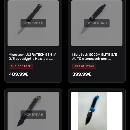
ИЗЧЕРПАН
ИЗЧЕРПАН
Microtech ULTRATECH GEN IV
Microtech SOCOM ELITE S/E
D/E apocalyptic Нож, part
AUTO stonewash нож,
serrated, цвят- Черен
стандартен
OUT OF STOCK
OUT OF STOCK
409.99€
399.99€
ИЗЧЕРПАН