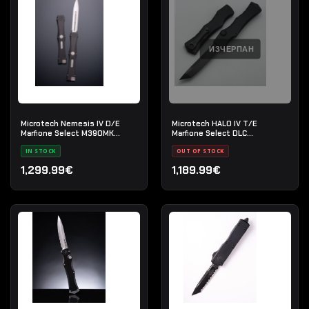
ИЗЧЕРПАН
Microtech Nemesis IV D/E
Microtech HALO IV T/E
Marfione Select M390MK
Marfione Select DLC
Stonewash - Нож с
Apocalyptic - Нож с
IN STOCK
OUT OF STOCK
автоматично изваждане
автоматично изваждане
1,299.99€
1,189.99€