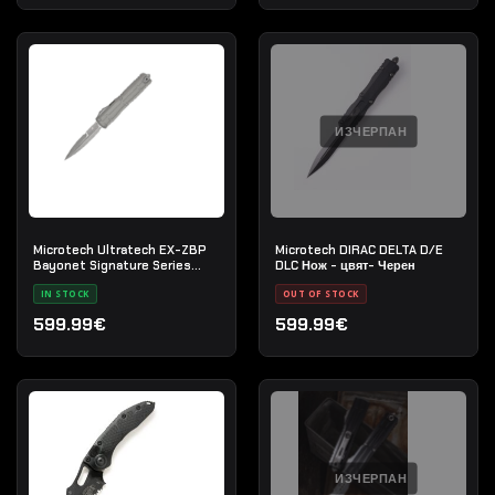
ИЗЧЕРПАН
Microtech Ultratech EX-ZBP
Microtech DIRAC DELTA D/E
Bayonet Signature Series
DLC Нож - цвят- Черен
Natural Clear Apocalyptic -
IN STOCK
OUT OF STOCK
Нож с автоматично изваждане
599.99€
599.99€
ИЗЧЕРПАН