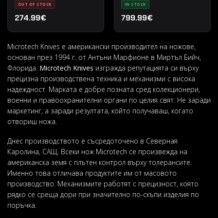
OUT OF STOCK
IN STOCK
цвят- Черен
автоматично изваждане
274.99€
799.99€
Microtech Knives е американски производител на ножове,
основан през 1994 г. от Антъни Марфионе в Миртъл Бийч,
Флорида.
Microtech Knives
изгражда репутацията си върху
прецизна производствена техника и механизми с висока
надеждност. Марката е добре позната сред колекционери,
военни и правоохранителни органи по целия свят. Не заради
маркетинг, а заради резултата, който получаваш, когато
отвориш ножа.
Днес производството е съсредоточено в Северная
Каролина, САЩ. Всеки нож Microtech се произвежда на
американска земя с плътен контрол върху толерансите.
Именно това отличава продуктите им от масовото
производство. Механизмите работят с прецизност, която
рядко се среща дори при значително по-скъпи изделия по
поръчка.