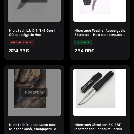
Microtech L.U.D.T. T/E Gen III
Microtech Feather Apocalyptic
OD apocalyptic Нож,
Standard - Нож с фиксирано
стандартен, цвят- Зелен
острие
OUT OF STOCK
IN STOCK
324.99€
294.99€
ИЗЧЕРПАН
Microtech Универсален нож
Microtech Ultratech EX-ZBP
6" stonewash, стандартен, с
Interceptor Signature Series
подсилена ръкохватка G-10,
Stonewash - Нож с