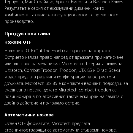
Терцуола, Мик Страйдър, Ърнест Емерсън и Bastinelli Knives.
Резултатът е серия от ексклузивни дизайни, които
комбинират тактическата функционалност с прецизното
производство.
Продуктова гама
Ножове OTF
Ножовете OTF (Out The Front) са сърцето на марката.
Острието излиза право напред от дръжката при натискане
или плъзгане на механизма. Microtech otf серията включва
Ultratech, Combat Troodon, Troodon, UTX-85 и Dirac. Всеки
модел предлага различни конфигурации на острието и
дръжката. Microtech utx 85 е компактен вариант, подходящ за
ежедневно носене, докато Microtech combat troodon се
позиционира в по-агресивния тактически край на гамата с
двойно действие и по-голямо острие.
Автоматични ножове
Освен OTF форматите, Microtech предлага
страничнoотварящи се автоматични сгъваеми ножове.