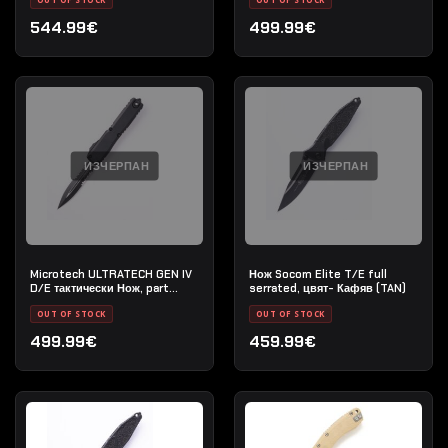
544.99€
499.99€
ИЗЧЕРПАН
ИЗЧЕРПАН
Microtech ULTRATECH GEN IV
Нож Socom Elite T/E full
D/E тактически Нож, part
serrated, цвят- Кафяв (TAN)
serrated, цвят- Черен
OUT OF STOCK
OUT OF STOCK
499.99€
459.99€