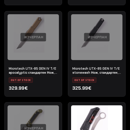
ИЗЧЕРПАН
ИЗЧЕРПАН
Microtech UTX-85 GEN IV T/E
Microtech UTX-85 GEN IV T/E
apocalyptic стандартен Нож,
stonewash Нож, стандартен,
цвят- Кафяв (TAN)
цвят- Черен
OUT OF STOCK
OUT OF STOCK
329.99€
325.99€
ИЗЧЕРПАН