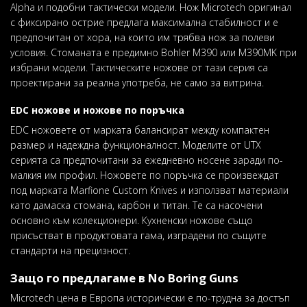
Alpha и подобни тактически модели. Нож Microtech оригинал
с фиксирано острие предлага максимална стабилност и е
предпочитан от хора, на които им трябва нож за полеви
условия. Стоманата е предимно Bohler M390 или M390MK при
избрани модели. Тактическите ножове от тази серия са
проектирани за реална употреба, не само за витрина.
EDC ножове и ножове по поръчка
EDC ножовете от марката балансират между компактен
размер и надеждна функционалност. Moделите от UTX
серията са предпочитани за ежедневно носене заради по-
малкия им профил. Ножовете по поръчка се произвеждат
под марката Marfione Custom Knives и използват материали
като дамаска стомана, карбон и титан. Те са насочени
основно към колекционери. Кухненски ножове също
присъстват в продуктовата гама, изградени по същите
стандарти на прецизност.
Защо го предлагаме в No Boring Guns
Microtech цена в Европа исторически е по-трудна за достъп