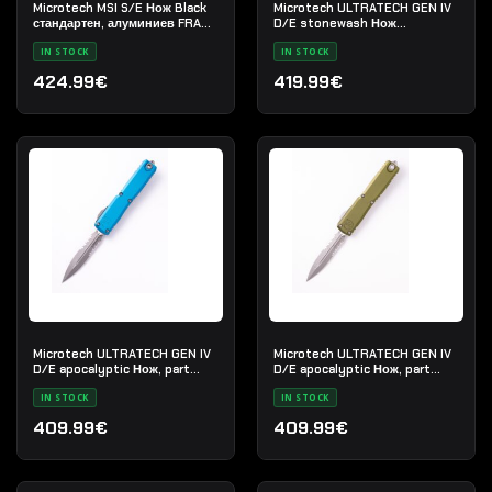
Microtech MSI S/E Нож Black
Microtech ULTRATECH GEN IV
стандартен, алуминиев FRAG,
D/E stonewash Нож
цвят- Зелен- OD
стандартен - цвят- Черен
IN STOCK
IN STOCK
424.99€
419.99€
Microtech ULTRATECH GEN IV
Microtech ULTRATECH GEN IV
D/E apocalyptic Нож, part
D/E apocalyptic Нож, part
serrated, цвят-Син
serrated, цвят-Зелен-OD
IN STOCK
IN STOCK
409.99€
409.99€