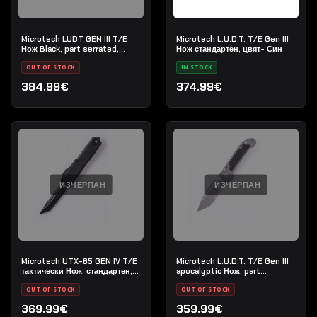
Microtech LUDT GEN III T/E
Microtech L.U.D.T. T/E Gen III
Нож Black, part serrated,
Нож стандартен, цвят- Син
цвят- Зелен- OD
OUT OF STOCK
IN STOCK
384.99€
374.99€
ИЗЧЕРПАН
ИЗЧЕРПАН
Microtech UTX-85 GEN IV T/E
Microtech L.U.D.T. T/E Gen III
тактически Нож, стандартен,
apocalyptic Нож, part
цвят- Черен
serrated, цвят- Прозрачен
OUT OF STOCK
OUT OF STOCK
369.99€
359.99€