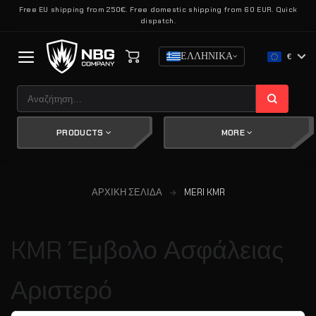
Μετάβαση
Free EU shipping from 250€. Free domestic shipping from 60 EUR. Quick
dispatch.
στο
περιεχόμενο
ΕΛΛΗΝΙΚΆ
€
Αναζήτηση
για:
PRODUCTS
MORE
ΑΡΧΙΚΉ ΣΕΛΊΔΑ
MERI KMR
KMR Έμβολο Ασφάλειας
Αριστερό