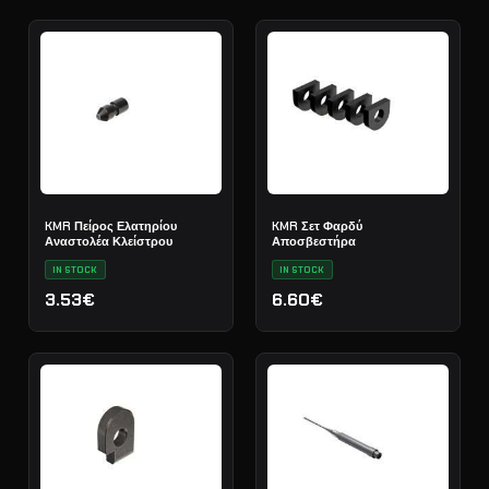
KMR Πείρος Ελατηρίου
KMR Σετ Φαρδύ
Αναστολέα Κλείστρου
Αποσβεστήρα
IN STOCK
IN STOCK
3.53€
6.60€