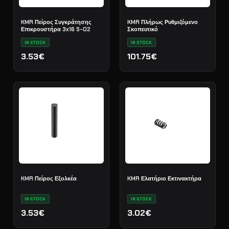
KMR Πείρος Συγκράτησης
KMR Πλήρως Ρυθμιζόμενο
Επικρουστήρα 3x16 S-02
Σκοπευτικό
IN STOCK
IN STOCK
3.53€
101.75€
KMR Πείρος Εξολκέα
KMR Ελατήριο Εκτινακτήρα
IN STOCK
IN STOCK
3.53€
3.02€