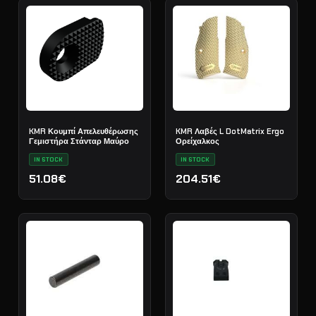
KMR Κουμπί Απελευθέρωσης
KMR Λαβές L DotMatrix Ergo
Γεμιστήρα Στάνταρ Μαύρο
Ορείχαλκος
IN STOCK
IN STOCK
51.08€
204.51€