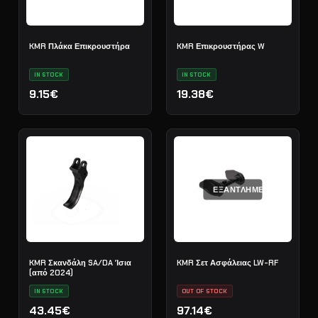
KMR Πλάκα Επικρουστήρα
KMR Επικρουστήρας W
IN STOCK
IN STOCK
9.15€
19.38€
ΕΞΑΝΤΛΗΜΈΝΟ
KMR Σκανδάλη SA/DA Ίσια
KMR Σετ Ασφάλειας LW-RF
(από 2024)
IN STOCK
OUT OF STOCK
43.45€
97.14€