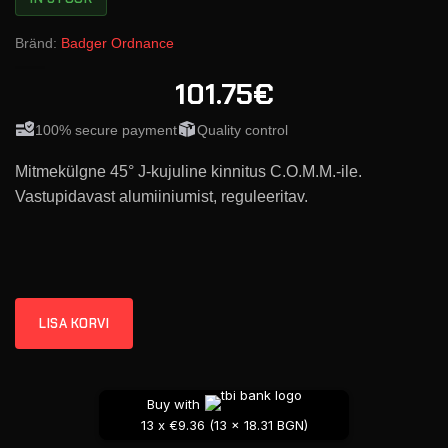
Bränd:
Badger Ordnance
101.75€
100% secure payment
Quality control
Mitmekülgne 45° J-kujuline kinnitus C.O.M.M.-ile.
Vastupidavast alumiiniumist, reguleeritav.
LISA KORVI
Buy with
13 x €9.36 (13 x 18.31 BGN)