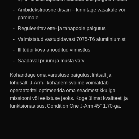
Ambidekstroosne disain – kinnitage vasakule või
paremale
Reguleeritav ette- ja tahapoole paigutus
Valmistatud vastupidavast 7075-T6 alumiiniumist
III tüüpi kõva anooditud viimistlus
Saadaval pruuni ja musta värvi
Kohandage oma varustuse paigutust lihtsalt ja
tõhusalt. J-Arm-i kohanemisvõime võimaldab
operaatoritel optimeerida oma seadmestikku iga
missiooni või eelistuse jaoks. Koge ülimat kvaliteeti ja
funktsionaalsust Condition One J-Arm 45° 1,70-ga.