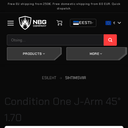
Skip
Free EU shipping from 250€. Free domestic shipping from 60 EUR. Quick
dispatch.
to
content
EESTI
€
Otsi:
PRODUCTS
MORE
ESILEHT
SIHTIMISVIIR
Condition One J-Arm 45°
1.70