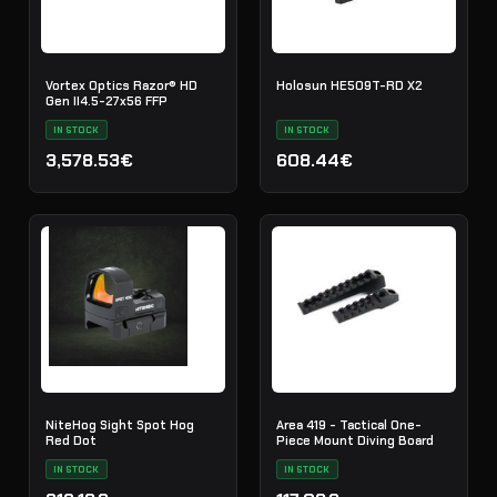
Vortex Optics Razor® HD
Holosun HE509T-RD X2
Gen II4.5-27x56 FFP
IN STOCK
IN STOCK
3,578.53€
608.44€
NiteHog Sight Spot Hog
Area 419 - Tactical One-
Red Dot
Piece Mount Diving Board
IN STOCK
IN STOCK