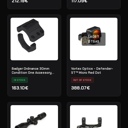
212.19€
117.09€
LAOST
OTSAS
Badger Ordnance 30mm
Vortex Optics - Defender-
Condition One Accessory
ST™ Micro Red Dot
Ring Cap
IN STOCK
OUT OF STOCK
163.10€
388.07€