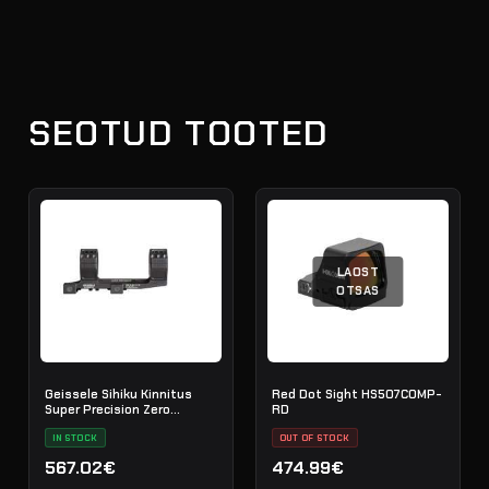
SEOTUD TOOTED
LAOST
OTSAS
Geissele Sihiku Kinnitus
Red Dot Sight HS507COMP-
Super Precision Zero
RD
Compromise 36mm - Black
IN STOCK
OUT OF STOCK
567.02€
474.99€