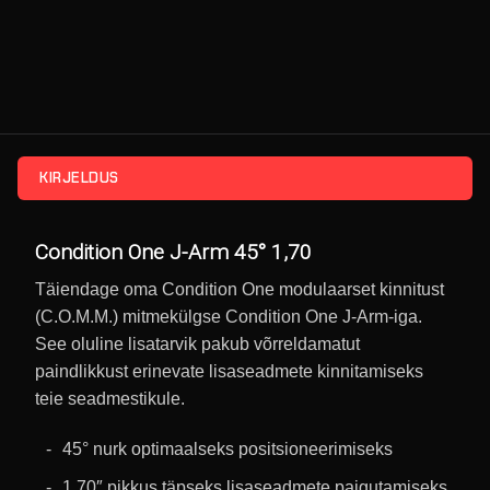
KIRJELDUS
Condition One J-Arm 45° 1,70
Täiendage oma Condition One modulaarset kinnitust
(C.O.M.M.) mitmekülgse Condition One J-Arm-iga.
See oluline lisatarvik pakub võrreldamatut
paindlikkust erinevate lisaseadmete kinnitamiseks
teie seadmestikule.
45° nurk optimaalseks positsioneerimiseks
1,70″ pikkus täpseks lisaseadmete paigutamiseks