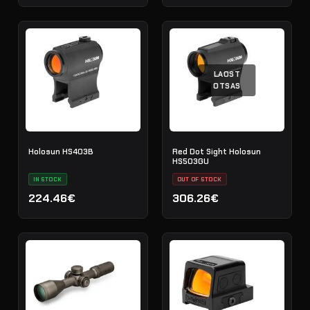
LAOST
OTSAS
Holosun HS403B
Red Dot Sight Holosun
HS503GU
IN STOCK
OUT OF STOCK
224.46€
306.26€