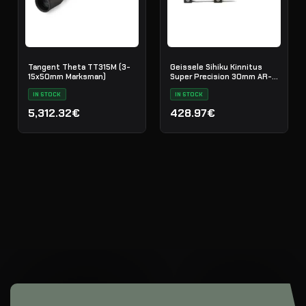
Tangent Theta TT315M (3-
Geissele Sihiku Kinnitus
15x50mm Marksman)
Super Precision 30mm AR-
15 (Vortex 1-6)
IN STOCK
IN STOCK
5,312.32€
428.97€