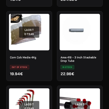
LAOST
OTSAS
Corn Cob Media 4Kg
Area 419 - 3 Inch Stackable
Drop Tube
OUT OF STOCK
IN STOCK
19.94€
22.96€
LAOST
LAOST
OTSAS
OTSAS