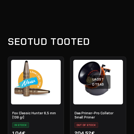
SEOTUD TOOTED
LAOST
OTSAS
Fox Classic Hunter 6,5 mm
Daa Primer-Pro Collator
(139 gr)
Small Primer
IN STOCK
OUT OF STOCK
1.04€
204.52€