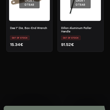
LAOST
LAOST
OTSAS
OTSAS
Daa 1" Die, Box-End Wrench
Dillon Aluminum Roller
Handle
OUT OF STOCK
OUT OF STOCK
15.34€
91.52€