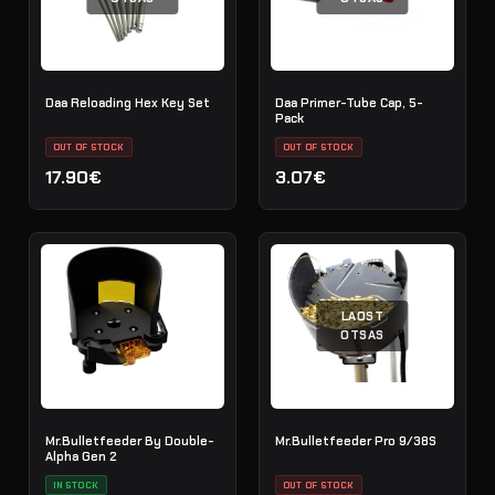
Daa Reloading Hex Key Set
Daa Primer-Tube Cap, 5-
Pack
OUT OF STOCK
OUT OF STOCK
17.90€
3.07€
LAOST
OTSAS
Mr.Bulletfeeder By Double-
Mr.Bulletfeeder Pro 9/38S
Alpha Gen 2
IN STOCK
OUT OF STOCK