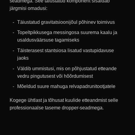
seadmega. See täiustatud komponent sisaldab
järgmisi omadusi:
Täiustatud gravitatsioonijõul põhinev toimivus
Topeltpikkusega messingosa suurema kaalu ja
usaldusväärsuse tagamiseks
Täisterasest stantsiosa lisatud vastupidavuse
jaoks
Väldib ummistusi, mis on põhjustatud etteande
vedru pingutusest või hõõrdumisest
Mõeldud suure mahuga relvapadrunitootjatele
Kogege ühtlast ja tõhusat kuulide etteandmist selle
professionaalse taseme dropper-seadmega.