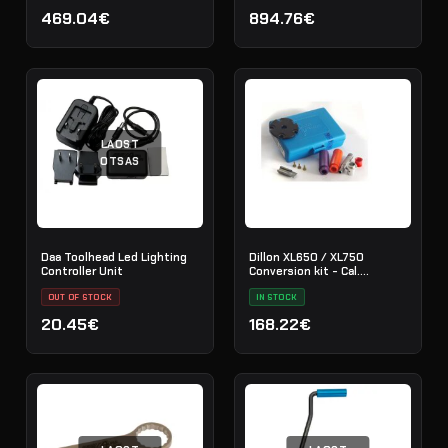
469.04€
894.76€
LAOST
OTSAS
Daa Toolhead Led Lighting
Dillon XL650 / XL750
Controller Unit
Conversion kit - Cal.
.308/30-6
OUT OF STOCK
IN STOCK
20.45€
168.22€