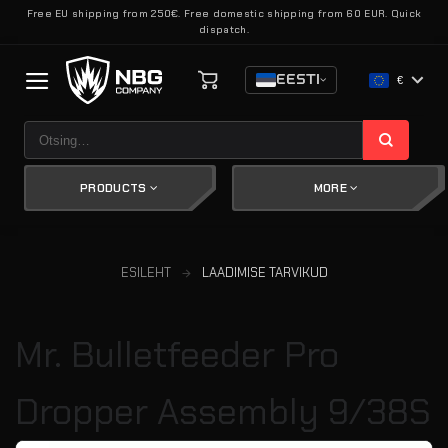
Skip
Free EU shipping from 250€. Free domestic shipping from 60 EUR. Quick
dispatch.
to
content
EESTI
€
Otsi:
PRODUCTS
MORE
ESILEHT
LAADIMISE TARVIKUD
Mr. Bulletfeeder Pro
Dropper Assembly 9/38S