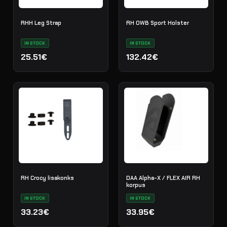
RHH Leg Strap
RH OWB Sport Holster
IN STOCK
IN STOCK
25.51€
132.42€
RH Crocy lisakonks
DAA Alpha-X / FLEX AIR RH
korpus
IN STOCK
IN STOCK
33.23€
33.95€