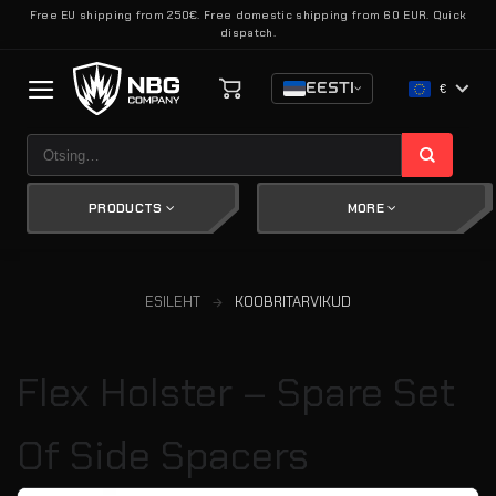
Skip
Free EU shipping from 250€. Free domestic shipping from 60 EUR. Quick
dispatch.
to
content
EESTI
€
Otsi:
PRODUCTS
MORE
ESILEHT
KOOBRITARVIKUD
Flex Holster – Spare Set
Of Side Spacers