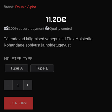
Bränd:
Double Alpha
11.20€
100% secure payment
Quality control
Täiendavad külgmised vahepuksid Flex Holsterile.
Kohandage sobivust ja hoidetugevust.
HOLSTER TYPE
Type A
Type B
Flex Holster - Spare Set Of Side Spacers kogus
LISA KORVI