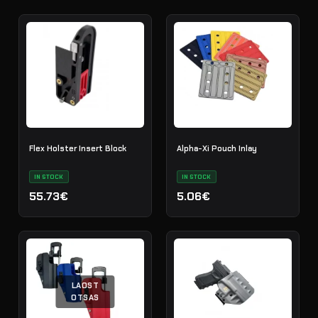
Flex Holster Insert Block
Alpha-Xi Pouch Inlay
IN STOCK
IN STOCK
55.73€
5.06€
LAOST
OTSAS