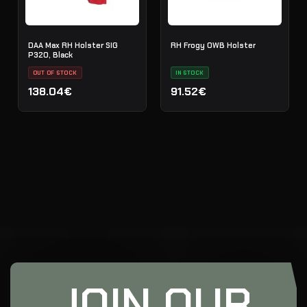
DAA Max RH Holster SIG
RH Frogy OWB Holster
P320, Black
OUT OF STOCK
IN STOCK
138.04€
91.52€
JOIN OUR