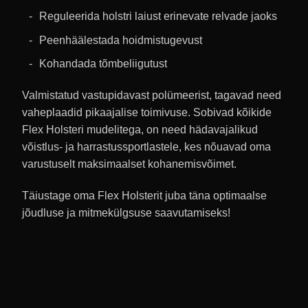
Reguleerida holstri laiust erinevate relvade jaoks
Peenhäälestada hoidmistugevust
Kohandada tõmbeliigutust
Valmistatud vastupidavast polümeerist, tagavad need
vaheplaadid pikaajalise toimivuse. Sobivad kõikide
Flex Holsteri mudelitega, on need hädavajalikud
võistlus- ja harrastussportlastele, kes nõuavad oma
varustuselt maksimaalset kohanemisvõimet.
Täiustage oma Flex Holsterit juba täna optimaalse
jõudluse ja mitmekülgsuse saavutamiseks!