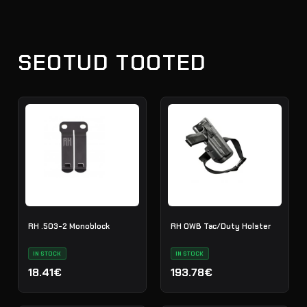
SEOTUD TOOTED
RH .503-2 Monoblock
RH OWB Tac/Duty Holster
IN STOCK
IN STOCK
18.41€
193.78€