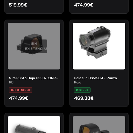
519.99€
474.99€
SIN
EXISTENCIAS
Mira Punto Rojo HS507COMP-
Holosun HS515CM - Punto
RD
Rojo
OUT OF STOCK
IN STOCK
474.99€
469.88€