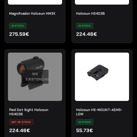
Magnificador Holosun HM3X
Holosun HS403B
IN STOCK
IN STOCK
275.59€
224.46€
SIN
EXISTENCIAS
Red Dot Sight Holosun
Holosun HS-MOUNT-AEMS-
HS403B
LOW
OUT OF STOCK
IN STOCK
224.46€
55.73€