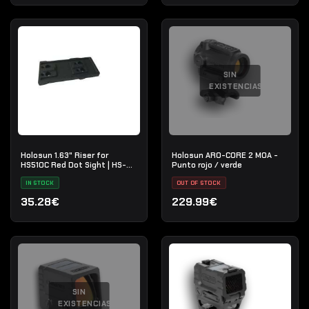
SIN
EXISTENCIAS
Holosun 1.63" Riser for
Holosun ARO-CORE 2 MOA -
HS510C Red Dot Sight | HS-
Punto rojo / verde
RISER-510C
IN STOCK
OUT OF STOCK
35.28€
229.99€
SIN
EXISTENCIAS