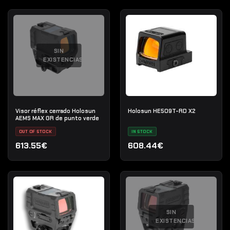
SIN
EXISTENCIAS
Visor réflex cerrado Holosun
Holosun HE509T-RD X2
AEMS MAX GR de punto verde
OUT OF STOCK
IN STOCK
613.55€
608.44€
SIN
EXISTENCIAS