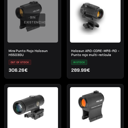
SIN
EXISTENCIAS
Mira Punto Rojo Holosun
Holosun ARO-CORE-MRS-RD -
HS503GU
Punto rojo multi-retícula
OUT OF STOCK
IN STOCK
306.26€
289.99€