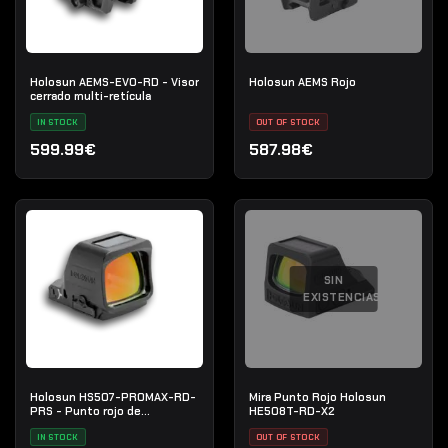
Holosun AEMS-EVO-RD - Visor
Holosun AEMS Rojo
cerrado multi-retícula
IN STOCK
OUT OF STOCK
599.99€
587.98€
SIN
EXISTENCIAS
Holosun HS507-PROMAX-RD-
Mira Punto Rojo Holosun
PRS - Punto rojo de
HE508T-RD-X2
competición
IN STOCK
OUT OF STOCK