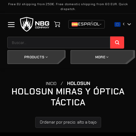
Saltar
Free EU shipping from 250€. Free domestic shipping from 60 EUR. Quick
dispatch.
al
contenido
ESPAÑOL
€
Buscar
por:
PRODUCTS
MORE
/
HOLOSUN
INICIO
HOLOSUN MIRAS Y ÓPTICA
TÁCTICA