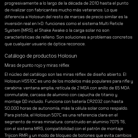
progresivamente a lo largo de la década de 2010 hasta el punto
de rivalizar con fabricantes mucho más veteranos. Lo que
diferencia a Holosun del resto de marcas de precio similar es la
inversión real en I+D: funciones como el sistema Multi Reticle
System (MRS), el Shake Awake o la carga solar no son
características de relleno. Son soluciones a problemas concretos
que cualquier usuario de óptica reconoce.
Catálogo de productos Holosun
Miras de punto rojo y miras réflex
El núcleo del catálogo son las miras réflex de diseño abierto. El
Holosun HS510C es uno de los modelos más populares para rifle y
carabina: ventana amplia, retícula de 2 MOA con anillo de 65 MOA
conmutable, carcasa de aluminio con capucha de titanio y
montaje QD incluido. Funciona con batería CR2032 con hasta
50.000 horas de autonomía, más la célula solar como respaldo.
Para pistola, el Holosun 507C es una referencia clara en el
segmento de miras miniatura: construido en aluminio 7075 T6,
con el sistema MRS, compatibilidad con el patrón de montaje
Trijicon RMR y un modo de bloqueo de botones que evita cambios