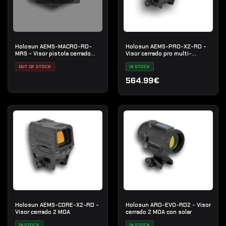
Holosun AEMS-MACRO-RD-
Holosun AEMS-PRO-X2-RD -
MRS - Visor pistola cerrado
Visor cerrado pro multi-
multi-retícula
retícula
OUT OF STOCK
IN STOCK
564.99€
Holosun AEMS-CORE-X2-RD -
Holosun ARO-EVO-RD2 - Visor
Visor cerrado 2 MOA
cerrado 2 MOA con solar
IN STOCK
IN STOCK