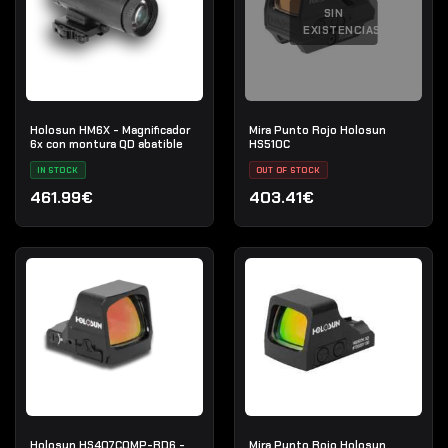
SIN
EXISTENCIAS
Holosun HM6X - Magnificador
Mira Punto Rojo Holosun
6x con montura QD abatible
HS510C
IN STOCK
OUT OF STOCK
461.99€
403.41€
Holosun HS407COMP-RD6 -
Mira Punto Rojo Holosun