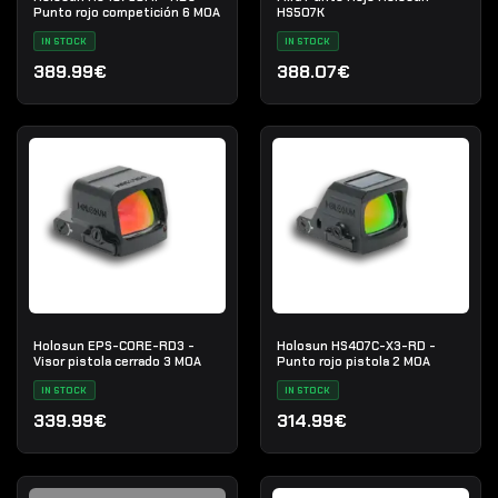
Punto rojo competición 6 MOA
HS507K
IN STOCK
IN STOCK
389.99€
388.07€
Holosun EPS-CORE-RD3 -
Holosun HS407C-X3-RD -
Visor pistola cerrado 3 MOA
Punto rojo pistola 2 MOA
IN STOCK
IN STOCK
339.99€
314.99€