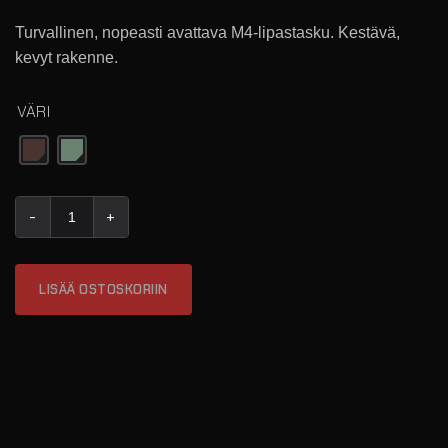
Turvallinen, nopeasti avattava M4-lipastasku. Kestävä,
kevyt rakenne.
VÄRI
MAG NOW! YKSITTÄINEN M4 TASKU määrä
LISÄÄ OSTOSKORIIN