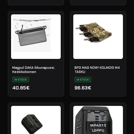
Magpul DAKA Ikkunapussi,
BFG MAG NOW! KOLMOIS M4
Keskikokoinen
TASKU
IN STOCK
IN STOCK
40.85€
96.63€
VARASTO
LOPPU