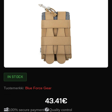
IN STOCK
Tuotemerkki:
Blue Force Gear
43.41€
100% secure payment
Quality control