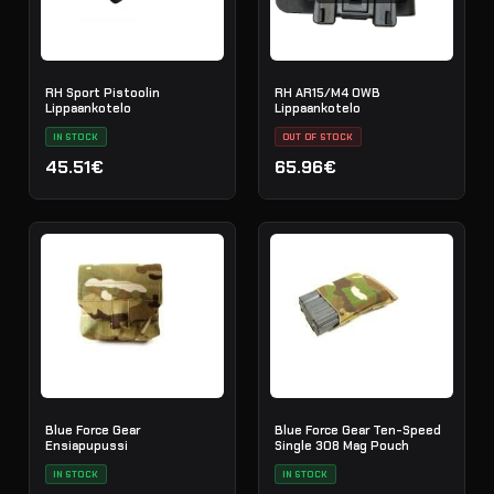
RH Sport Pistoolin
RH AR15/M4 OWB
Lippaankotelo
Lippaankotelo
IN STOCK
OUT OF STOCK
45.51€
65.96€
Blue Force Gear
Blue Force Gear Ten-Speed
Ensiapupussi
Single 308 Mag Pouch
IN STOCK
IN STOCK