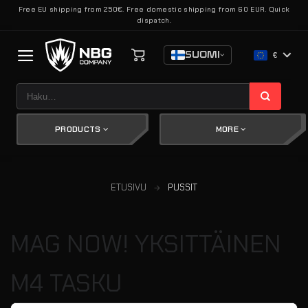
Skip
Free EU shipping from 250€. Free domestic shipping from 60 EUR. Quick
dispatch.
to
content
SUOMI
€
Etsi:
PRODUCTS
MORE
ETUSIVU
PUSSIT
MAG NOW! YKSITTÄINEN
M4 TASKU