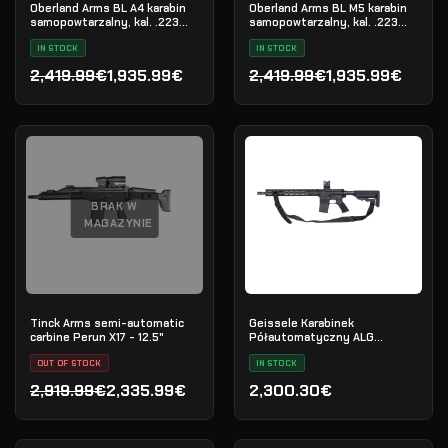
Oberland Arms BL A4 karabin
Oberland Arms BL M5 karabin
samopowtarzalny, kal. .223
samopowtarzalny, kal. .223
Rem
Rem
IN STOCK
IN STOCK
2,419.99€
1,935.99€
2,419.99€
1,935.99€
Pierwotna cena wynosiła: 2,419.99€.
Aktualna cena wynosi: 1,935.99€.
Pierwotna cena wynosiła:
Aktualna cena wynosi: 1,
BRAK W
MAGAZYNIE
Tinck Arms semi-automatic
Geissele Karabinek
carbine Perun X17 - 12.5"
Półautomatyczny ALG
Defense El Jefe 16" AR-15
OUT OF STOCK
5.56 NATO - Black
IN STOCK
2,919.99€
2,335.99€
2,300.30€
Pierwotna cena wynosiła: 2,919.99€.
Aktualna cena wynosi: 2,335.99€.