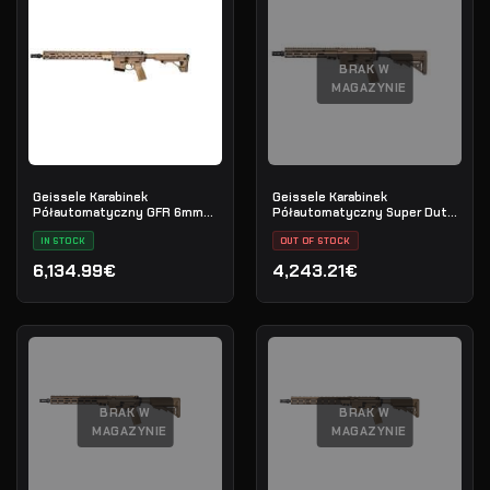
BRAK W
MAGAZYNIE
Geissele Karabinek
Geissele Karabinek
Półautomatyczny GFR 6mm
Półautomatyczny Super Duty
ARC Maritime Reconnaissance
11.5" 5.56 NATO - DDC
18" - DDC
IN STOCK
OUT OF STOCK
6,134.99€
4,243.21€
BRAK W
BRAK W
MAGAZYNIE
MAGAZYNIE