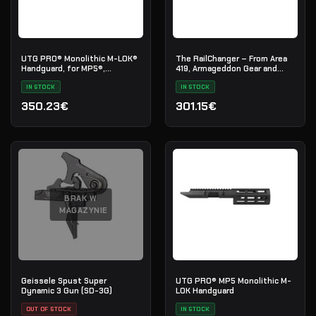
UTG PRO® Monolithic M-LOK®
The RailChanger – From Area
Handguard, for MP5®,
419, Armageddon Gear and
Extended Length
Reasor Precision
IN STOCK
IN STOCK
350.23€
301.15€
BRAK W
MAGAZYNIE
Geissele Spust Super
UTG PRO® MP5 Monolithic M-
Dynamic 3 Gun (SD-3G)
LOK Handguard
OUT OF STOCK
IN STOCK