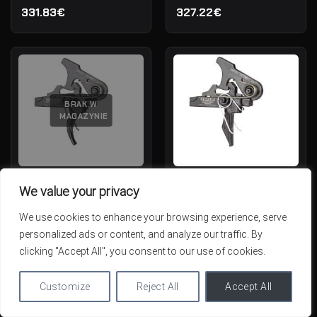
331.83€
327.22€
BRAK W
MAGAZYNIE
Geissele Spust Super Semi-
Geissele Spust Super
We value your privacy
Automatic Enhanced (SSA-E)
Dynamic Enhanced (SD-E)
We use cookies to enhance your browsing experience, serve
OUT OF STOCK
IN STOCK
321.60€
321.60€
personalized ads or content, and analyze our traffic. By
clicking "Accept All", you consent to our use of cookies.
Customize
Reject All
Accept All