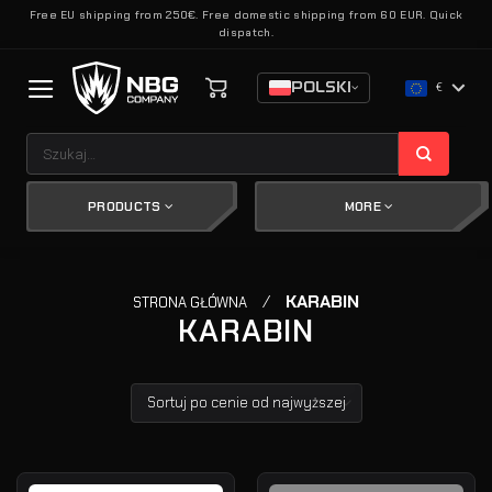
Skip
Free EU shipping from 250€. Free domestic shipping from 60 EUR. Quick
dispatch.
to
content
POLSKI
€
Szukaj:
PRODUCTS
MORE
/
KARABIN
STRONA GŁÓWNA
KARABIN