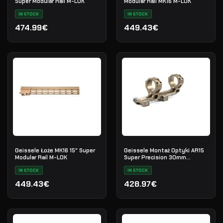
Super Modular Rail M-LOK
Modular Rail MK16 M-LOK
IN STOCK
IN STOCK
474.99€
449.43€
Geissele Łoże MK16 15" Super
Geissele Montaż Optyki AR15
Modular Rail M-LOK
Super Precision 30mm
Extended
IN STOCK
IN STOCK
449.43€
428.97€