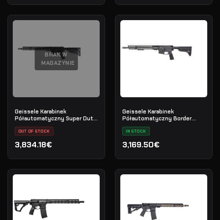
BRAK W
MAGAZYNIE
Geissele Karabinek
Geissele Karabinek
Półautomatyczny Super Duty
Półautomatyczny Border
16" 5.56MM - Luna Black
Patrol 16" 5.56MM - Black
OUT OF STOCK
IN STOCK
3,834.18€
3,169.50€