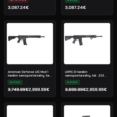
OUT OF STOCK
IN STOCK
3,067.24€
3,067.24€
American Defence UIC Mod 1
LWRC DI karabin
karabin samopowtarzalny, kal.
samopowtarzalny, kal. .223
.223 Rem
Rem
IN STOCK
IN STOCK
3,749.99€
2,999.99€
3,699.99€
2,959.99€
Pierwotna cena wynosiła: 3,749.99€.
Aktualna cena wynosi: 2,999.99€.
Pierwotna cena wynosiła:
Aktualna cena wynosi: 2,