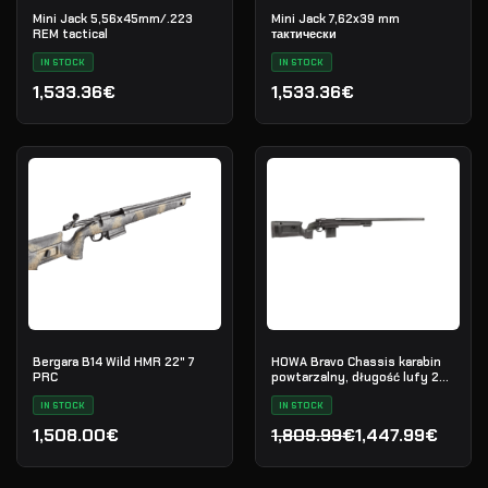
Mini Jack 5,56x45mm/.223
Mini Jack 7,62x39 mm
REM tactical
тактически
IN STOCK
IN STOCK
1,533.36€
1,533.36€
Bergara B14 Wild HMR 22" 7
HOWA Bravo Chassis karabin
PRC
powtarzalny, długość lufy 26",
kal. 6.5 Creedmoor
IN STOCK
IN STOCK
1,508.00€
1,809.99€
1,447.99€
Pierwotna cena wynosiła:
Aktualna cena wynosi: 1,