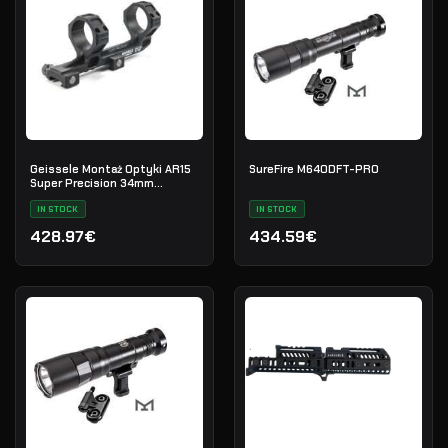
Geissele Montaż Optyki AR15
SureFire M640DFT-PRO
Super Precision 34mm
Extended
IN STOCK
IN STOCK
428.97€
434.59€