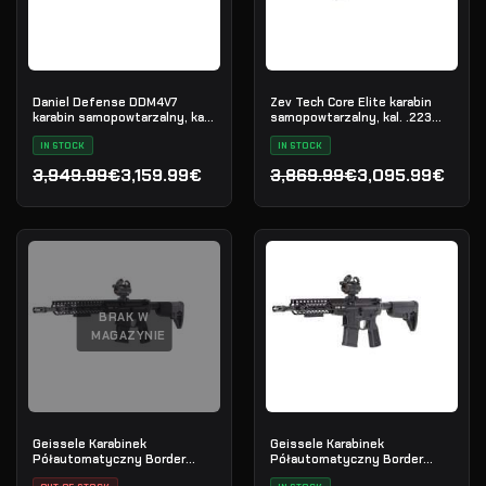
Daniel Defense DDM4V7
Zev Tech Core Elite karabin
karabin samopowtarzalny, kal.
samopowtarzalny, kal. .223
.223 Rem
Rem
IN STOCK
IN STOCK
3,949.99€
3,159.99€
3,869.99€
3,095.99€
Pierwotna cena wynosiła: 3,949.99€.
Aktualna cena wynosi: 3,159.99€.
Pierwotna cena wynosiła:
Aktualna cena wynosi: 3,
BRAK W
MAGAZYNIE
Geissele Karabinek
Geissele Karabinek
Półautomatyczny Border
Półautomatyczny Border
Patrol 14.5" 5.56MM - Black
Patrol 11.5" 5.56MM - Black