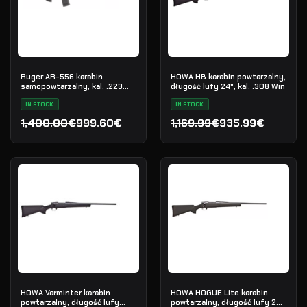
Ruger AR-556 karabin
HOWA HB karabin powtarzalny,
samopowtarzalny, kal. .223
długość lufy 24", kal. .308 Win
Rem
IN STOCK
IN STOCK
1,400.00€
999.60€
1,169.99€
935.99€
Pierwotna cena wynosiła: 1,400.00€.
Aktualna cena wynosi: 999.60€.
Pierwotna cena wynosiła:
Aktualna cena wynosi: 9
HOWA Varminter karabin
HOWA HOGUE Lite karabin
powtarzalny, długość lufy
powtarzalny, długość lufy 22",