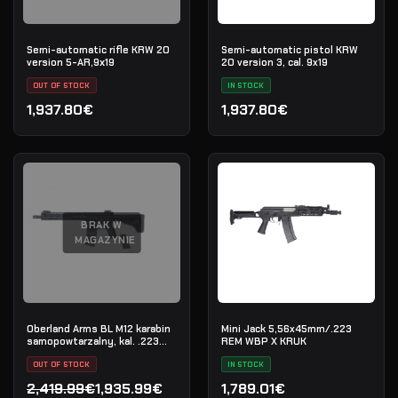
Semi-automatic rifle KRW 20
Semi-automatic pistol KRW
version 5-AR,9х19
20 version 3, cal. 9x19
OUT OF STOCK
IN STOCK
1,937.80€
1,937.80€
BRAK W
MAGAZYNIE
Oberland Arms BL M12 karabin
Mini Jack 5,56x45mm/.223
samopowtarzalny, kal. .223
REM WBP X KRUK
Rem
OUT OF STOCK
IN STOCK
2,419.99€
1,935.99€
1,789.01€