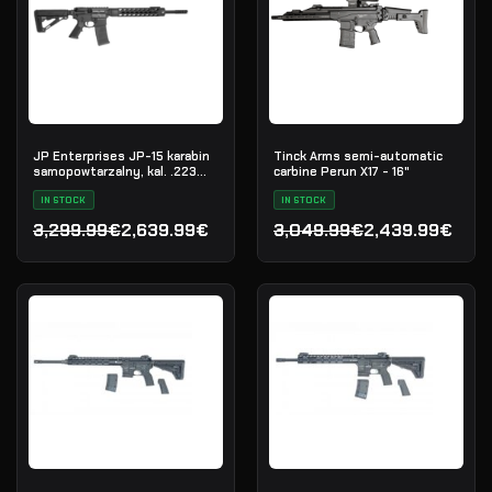
JP Enterprises JP-15 karabin
Tinck Arms semi-automatic
samopowtarzalny, kal. .223
carbine Perun X17 - 16"
Rem
IN STOCK
IN STOCK
3,299.99€
2,639.99€
3,049.99€
2,439.99€
Pierwotna cena wynosiła: 3,299.99€.
Aktualna cena wynosi: 2,639.99€.
Pierwotna cena wynosiła
Aktualna cena wynosi: 2,