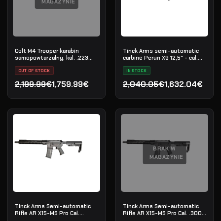
MAGAZYNIE
Colt M4 Trooper karabin
Tinck Arms semi-automatic
samopowtarzalny, kal. .223
carbine Perun X9 12,5" - cal.
Rem
9x19mm
OUT OF STOCK
IN STOCK
2,199.99€
1,759.99€
2,040.05€
1,632.04€
Pierwotna cena wynosiła: 2,199.99€.
Aktualna cena wynosi: 1,759.99€.
Pierwotna cena wynosiła
Aktualna cena wynosi: 1,
BRAK W
MAGAZYNIE
Tinck Arms Semi-automatic
Tinck Arms Semi-automatic
Rifle AR X15-MS Pro Cal.
Rifle AR X15-MS Pro Cal. .300
5.56x45 (.223 Rem) - 12.5"
Blackout - 12.5"