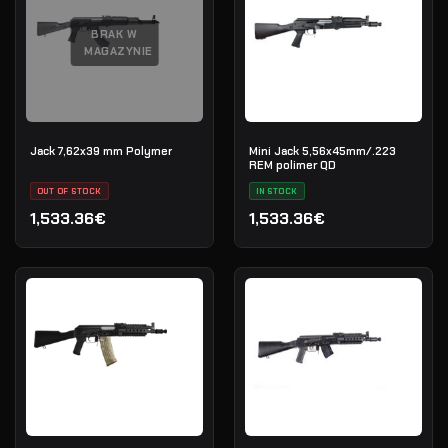
BRAK W
MAGAZYNIE
Jack 7,62x39 mm Polymer
Mini Jack 5,56x45mm/.223
REM polimer QD
OUT OF STOCK
IN STOCK
1,533.36€
1,533.36€