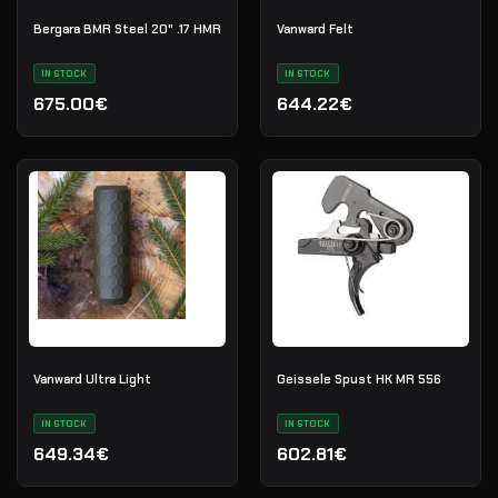
Bergara BMR Steel 20" .17 HMR
Vanward Felt
IN STOCK
IN STOCK
675.00€
644.22€
Vanward Ultra Light
Geissele Spust HK MR 556
IN STOCK
IN STOCK
649.34€
602.81€