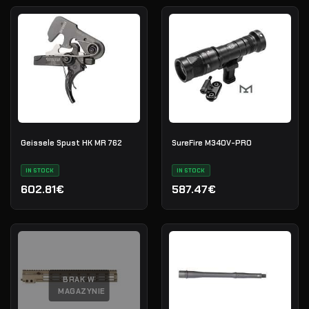
Geissele Spust HK MR 762
SureFire M340V-PRO
IN STOCK
IN STOCK
602.81€
587.47€
BRAK W
MAGAZYNIE