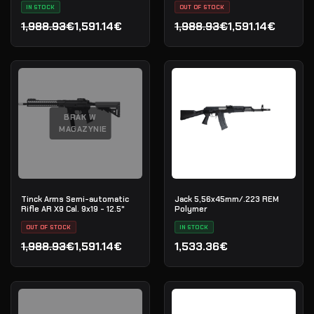
IN STOCK
OUT OF STOCK
1,988.93€
1,591.14€
1,988.93€
1,591.14€
Pierwotna cena wynosiła: 1,988.93€.
Aktualna cena wynosi: 1,591.14€.
Pierwotna cena wynosiła:
Aktualna cena wynosi: 1,5
BRAK W
MAGAZYNIE
Tinck Arms Semi-automatic
Jack 5,56x45mm/.223 REM
Rifle AR X9 Cal. 9x19 - 12.5"
Polymer
OUT OF STOCK
IN STOCK
1,988.93€
1,591.14€
1,533.36€
Pierwotna cena wynosiła: 1,988.93€.
Aktualna cena wynosi: 1,591.14€.