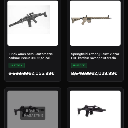
Tinck Arms semi-automatic
Springfield Armory Saint Victor
carbine Perun X16 12,5" cal.
FDE karabin samopowtarzalny,
5.56x45
kal. .223 Rem
IN STOCK
IN STOCK
2,569.99€
2,055.99€
2,549.99€
2,039.99€
Pierwotna cena wynosiła: 2,569.99€.
Aktualna cena wynosi: 2,055.99€.
Pierwotna cena wynosiła
Aktualna cena wynosi: 2,
BRAK W
MAGAZYNIE