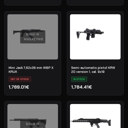
Pierwotna cena wynosiła: 2,419.99€.
Aktualna cena wynosi: 1,935.99€.
BRAK W
MAGAZYNIE
Mini Jack 7,62x39 mm WBP X
Semi-automatic pistol KRW
KRUK
20 version 1, cal. 9x19
OUT OF STOCK
IN STOCK
1,789.01€
1,784.41€
BRAK W