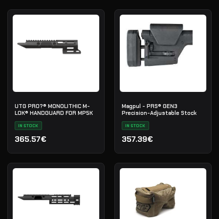
UTG PRO?® MONOLITHIC M-
Magpul - PRS® GEN3
LOK® HANDGUARD FOR MP5K
Precision-Adjustable Stock
IN STOCK
IN STOCK
365.57€
357.39€