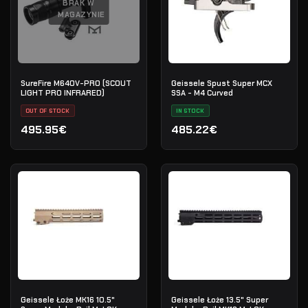
BRAK W
MAGAZYNIE
SureFire M640V-PRO (SCOUT
Geissele Spust Super MCX
LIGHT PRO INFRARED)
SSA - M4 Curved
OUT OF STOCK
IN STOCK
495.95€
485.22€
Geissele Łoże MK16 10.5"
Geissele Łoże 13.5" Super