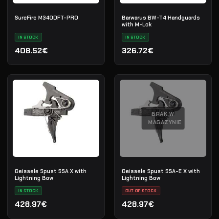
SureFire M340DFT-PRO
Barwarus BW-T4 Handguards
with M-Lok
IN STOCK
IN STOCK
408.52€
326.72€
BRAK W
MAGAZYNIE
Geissele Spust SSA X with
Geissele Spust SSA-E X with
Lightning Bow
Lightning Bow
IN STOCK
OUT OF STOCK
428.97€
428.97€