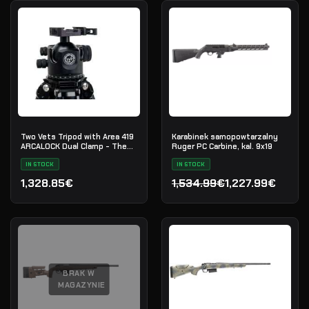
Two Vets Tripod with Area 419
Karabinek samopowtarzalny
ARCALOCK Dual Clamp - The
Ruger PC Carbine, kal. 9x19
QDT V2 LS I
IN STOCK
IN STOCK
1,328.85€
1,534.99€
1,227.99€
Pierwotna cena wynosiła:
Aktualna cena wynosi: 1,
BRAK W
MAGAZYNIE