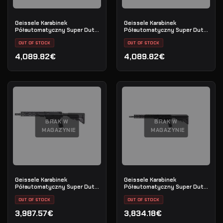
Geissele Karabinek
Geissele Karabinek
Półautomatyczny Super Duty
Półautomatyczny Super Duty
14.5" 5.56MM - DDC
16" 5.56MM - DDC
OUT OF STOCK
OUT OF STOCK
4,089.82€
4,089.82€
BRAK W
BRAK W
MAGAZYNIE
MAGAZYNIE
Geissele Karabinek
Geissele Karabinek
Półautomatyczny Super Duty
Półautomatyczny Super Duty
11.5" 5.56MM - Black
14.5" 5.56MM - Luna Black
OUT OF STOCK
OUT OF STOCK
3,987.57€
3,834.18€