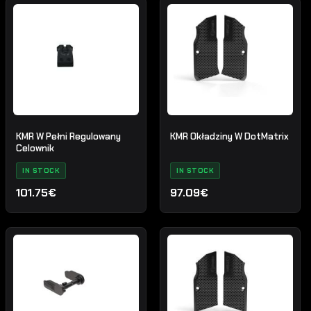
KMR W Pełni Regulowany
KMR Okładziny W DotMatrix
Celownik
IN STOCK
IN STOCK
101.75€
97.09€