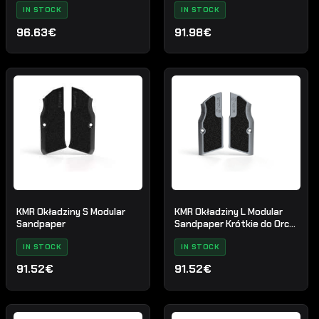
IN STOCK
IN STOCK
96.63€
91.98€
KMR Okładziny S Modular
KMR Okładziny L Modular
Sandpaper
Sandpaper Krótkie do Orca,
EMIQ Tytan
IN STOCK
IN STOCK
91.52€
91.52€