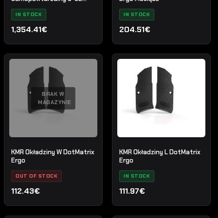
Lightweight .22LR
IN STOCK
IN STOCK
1,354.41€
204.51€
BRAK W
MAGAZYNIE
KMR Okładziny W DotMatrix
KMR Okładziny L DotMatrix
Ergo
Ergo
OUT OF STOCK
IN STOCK
112.43€
111.97€