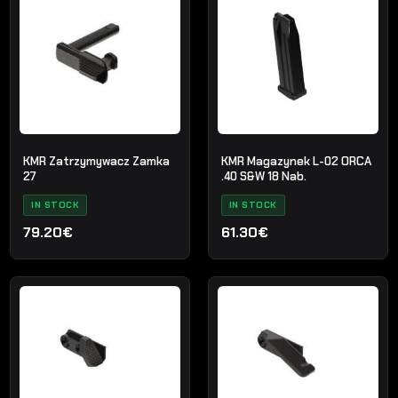
KMR Zatrzymywacz Zamka
KMR Magazynek L-02 ORCA
27
.40 S&W 18 Nab.
IN STOCK
IN STOCK
79.20€
61.30€