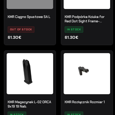
KMR Cięgno Spustowe SA L
KMR Podpórka Kciuka for
Red Dot Sight Frame-
Mount ALU Czarny
OUT OF STOCK
IN STOCK
61.30€
61.30€
KMR Magazynek L-02 ORCA
KMR Rozłącznik Rozmiar 1
9x19 19 Nab.
IN STOCK
IN STOCK