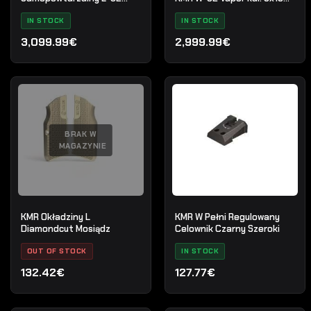
UMBRA OR SR
OR SR
IN STOCK
IN STOCK
3,099.99€
2,999.99€
BRAK W
MAGAZYNIE
KMR Okładziny L
KMR W Pełni Regulowany
Diamondcut Mosiądz
Celownik Czarny Szeroki
OUT OF STOCK
IN STOCK
132.42€
127.77€