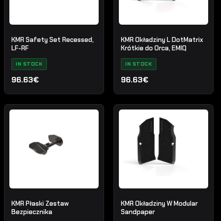
KMR Safety Set Recessed,
KMR Okładziny L DotMatrix
LF-RF
Krótkie do Orca, EMIQ
IN STOCK
IN STOCK
96.63€
96.63€
KMR Płaski Zestaw
KMR Okładziny W Modular
Bezpiecznika
Sandpaper