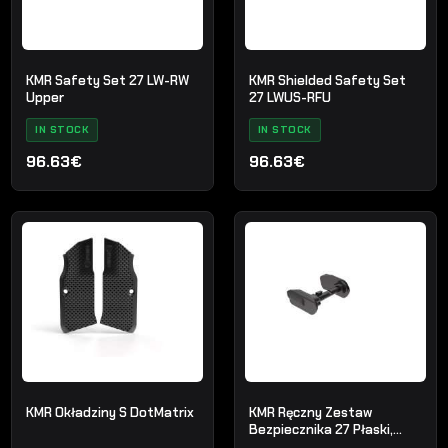
KMR Safety Set 27 LW-RW
KMR Shielded Safety Set
Upper
27 LWUS-RFU
IN STOCK
IN STOCK
96.63€
96.63€
KMR Okładziny S DotMatrix
KMR Ręczny Zestaw
Bezpiecznika 27 Płaski,
Leworęczny