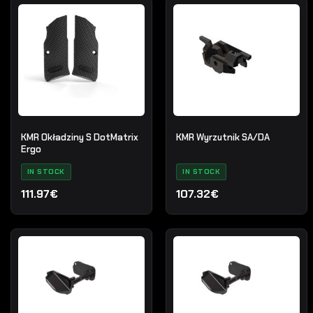
KMR Okładziny S DotMatrix
KMR Wyrzutnik SA/DA
Ergo
IN STOCK
IN STOCK
111.97€
107.32€