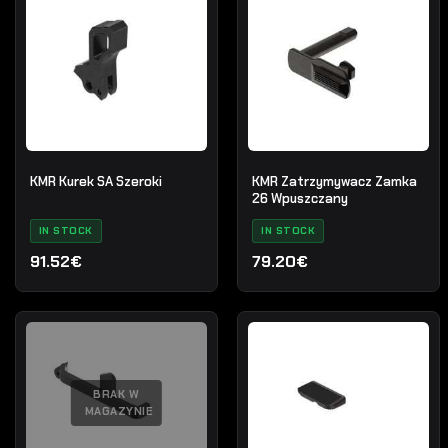
KMR Kurek SA Szeroki
KMR Zatrzymywacz Zamka
26 Wpuszczany
IN STOCK
IN STOCK
91.52€
79.20€
BRAK W
MAGAZYNIE