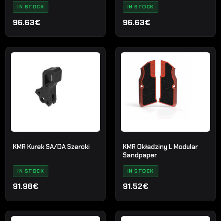
IN STOCK
IN STOCK
96.63€
96.63€
KMR Kurek SA/DA Szeroki
KMR Okładziny L Modular
Sandpaper
IN STOCK
IN STOCK
91.98€
91.52€