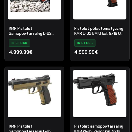
KMR Pistolet
Pistolet półautomatyczny
Samopowtarzalny L-02
KMR L-02 EMIQ kal. 9x19 OR
EMIQ
RMR
IN STOCK
IN STOCK
4,999.99€
4,599.99€
KMR Pistolet
Pistolet samopowtarzalny
Samopowtarzalny L-02
KMR W-02 Vapor kal. 9x19