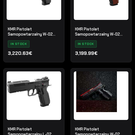
KMR Pistolet
KMR Pistolet
Samopowtarzalny W-02
Samopowtarzalny W-02
CUDA
UMBRA X OR
IN STOCK
IN STOCK
3,220.63€
3,199.99€
KMR Pistolet
KMR Pistolet
Samopowtarzalny L-02
Samopowtarzalny W-02