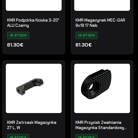
KMR Podpórka Kciuka 3-20°
KMR Magazynek MEC-GAR
ALU Czarny
9x19 17 Nab.
IN STOCK
IN STOCK
61.30€
61.30€
KMR Zatrzask Magazynka
KMR Przycisk Zwalniania
27 L, W
Magazynka Standardowy
Czarny
IN STOCK
IN STOCK