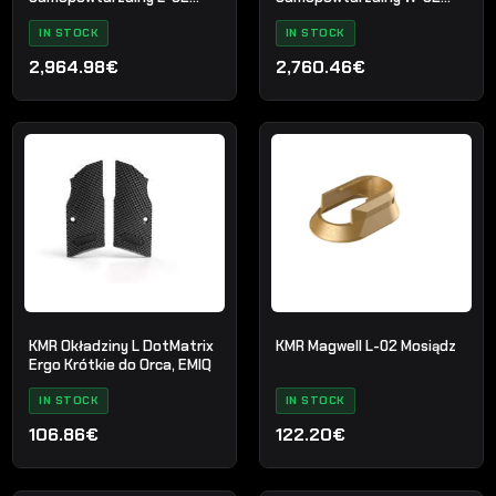
SPECTRA
UMBRA
IN STOCK
IN STOCK
2,964.98€
2,760.46€
KMR Okładziny L DotMatrix
KMR Magwell L-02 Mosiądz
Ergo Krótkie do Orca, EMIQ
IN STOCK
IN STOCK
106.86€
122.20€