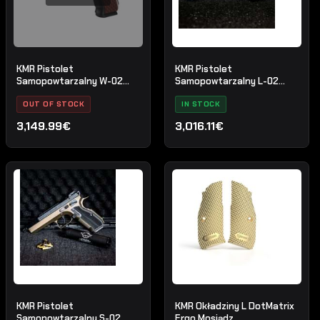
KMR Pistolet
KMR Pistolet
Samopowtarzalny W-02
Samopowtarzalny L-02
SPECTRA S
ORCA
OUT OF STOCK
IN STOCK
3,149.99€
3,016.11€
KMR Pistolet
KMR Okładziny L DotMatrix
Samopowtarzalny S-02
Ergo Mosiądz