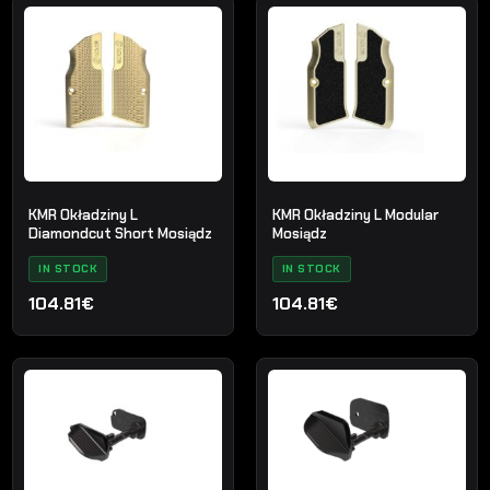
KMR Okładziny L
KMR Okładziny L Modular
Diamondcut Short Mosiądz
Mosiądz
IN STOCK
IN STOCK
104.81€
104.81€