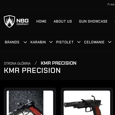
Skip
Free
to
content
HOME
ABOUT US
GUN SHOWCASE
BRANDS
KARABIN
PISTOLET
CELOWANIE
/
KMR PRECISION
STRONA GŁÓWNA
KMR PRECISION