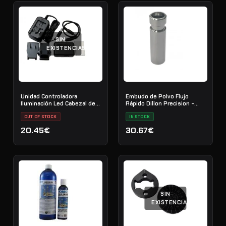
SIN
EXISTENCIAS
Unidad Controladora
Embudo de Polvo Flujo
Iluminación Led Cabezal de
Rápido Dillon Precision -
Herramientas Daa
Daa .223
OUT OF STOCK
IN STOCK
20.45€
30.67€
SIN
EXISTENCIAS