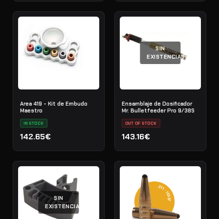
SIN
EXISTENCIAS
Area 419 - Kit de Embudo
Ensamblaje de Dosificador
Maestro
Mr. Bulletfeeder Pro 9/38S
IN STOCK
OUT OF STOCK
142.65€
143.16€
SIN
EXISTENCIAS