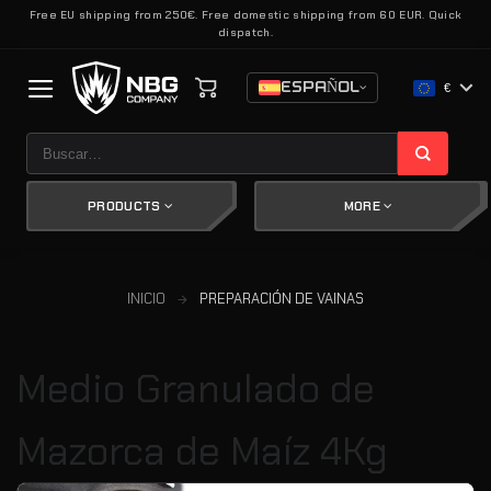
Saltar
Free EU shipping from 250€. Free domestic shipping from 60 EUR. Quick
dispatch.
al
contenido
ESPAÑOL
€
Buscar
por:
PRODUCTS
MORE
INICIO
PREPARACIÓN DE VAINAS
Medio Granulado de
Mazorca de Maíz 4Kg