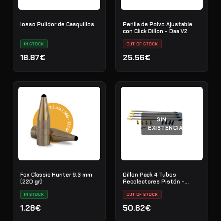
Iosso Pulidor de Casquillos
Perilla de Polvo Ajustable
con Click Dillon - Daa V2
IN STOCK
OUT OF STOCK
18.87€
25.56€
SIN
EXISTENCIAS
Fox Classic Hunter 9.3 mm
Dillon Pack 4 Tubos
(220 gr)
Recolectores Pistón -
Pistón Pequeño
IN STOCK
OUT OF STOCK
1.28€
50.62€