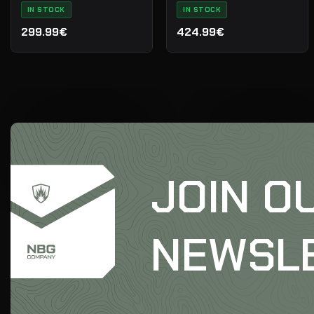
IN STOCK
IN STOCK
299.99€
424.99€
JOIN O
NEWSL