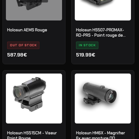
Holosun AEMS Rouge
Holosun HS507-PROMAX-
RD-PRS - Point rouge de
compétition
OUT OF STOCK
IN STOCK
587.98€
519.99€
Holosun HS515CM - Viseur
Holosun HM6X - Magnifier
Point Rouge
6x avec monture QD