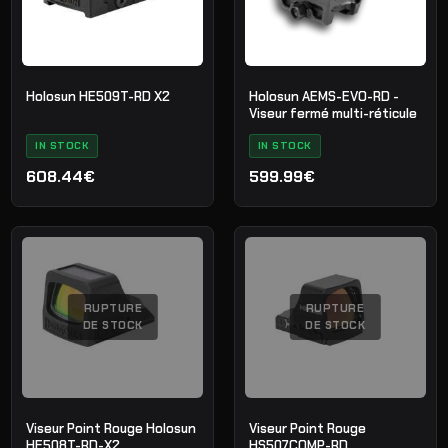
Holosun HE509T-RD X2
Holosun AEMS-EVO-RD -
Viseur fermé multi-réticule
IN STOCK
IN STOCK
608.44€
599.99€
RUPTURE
RUPTURE
DE STOCK
DE STOCK
Viseur Point Rouge Holosun
Viseur Point Rouge
HE508T-RD-X2
HS507COMP-RD