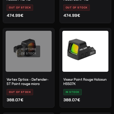
OUT OF STOCK
OUT OF STOCK
474.99€
474.99€
RUPTURE
DE STOCK
Vortex Optics - Defender-
Viseur Point Rouge Holosun
ST Point rouge micro
HS507K
OUT OF STOCK
IN STOCK
388.07€
388.07€