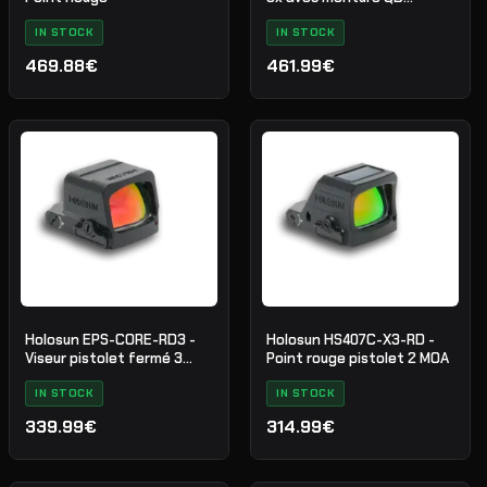
rabattable
IN STOCK
IN STOCK
469.88€
461.99€
Holosun EPS-CORE-RD3 -
Holosun HS407C-X3-RD -
Viseur pistolet fermé 3
Point rouge pistolet 2 MOA
MOA
IN STOCK
IN STOCK
339.99€
314.99€