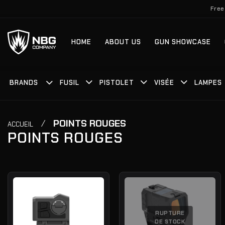
Passer
Free
au
contenu
HOME
ABOUT US
GUN SHOWCASE
BRANDS
FUSIL
PISTOLET
VISÉE
LAMPES
/
POINTS ROUGES
ACCUEIL
POINTS ROUGES
RUPTURE
DE STOCK