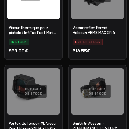
Viseur thermique pour
Viseur reflex fermé
pistolet InfiTac Fast Mini
Holosun AEMS MAX GR à
FMP13
point vert
IN STOCK
OUT OF STOCK
999.00€
613.55€
RUPTURE
RUPTURE
DE STOCK
DE STOCK
Vortex Defender-XL Viseur
Smith & Wesson -
Point Rouge 2MOA - DFXL-
PERFORMANCE CENTER®