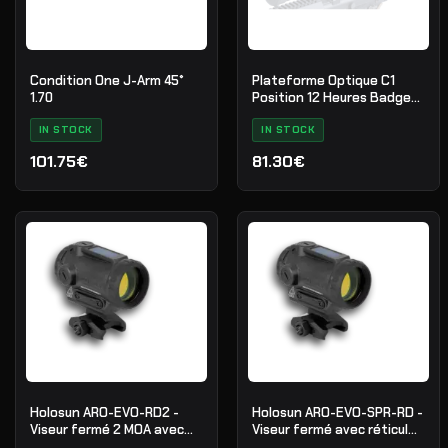
Condition One J-Arm 45°
Plateforme Optique C1
1.70
Position 12 Heures Badger
Ordnance pour Trijicon RMR
IN STOCK
IN STOCK
101.75€
81.30€
Holosun ARO-EVO-RD2 -
Holosun ARO-EVO-SPR-RD -
Viseur fermé 2 MOA avec
Viseur fermé avec réticule
solaire
SPR