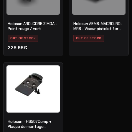
Holosun ARO-CORE 2 MOA -
Holosun AEMS-MACRO-RD-
Point rouge / vert
MRS - Viseur pistolet fermé
multi-réticule
OUT OF STOCK
OUT OF STOCK
229.99€
Holosun - HS507Comp +
Plaque de montage
TRIJICON/HOLOSUN