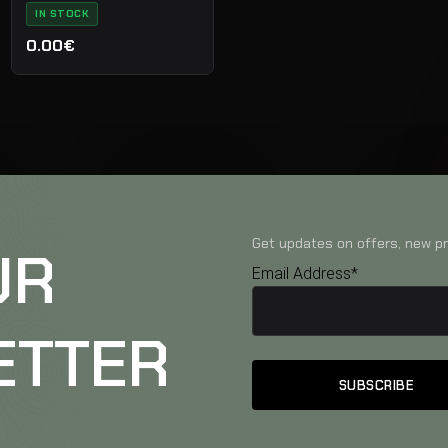
IN STOCK
0.00€
Get updates on offers, new pr
UR
Email Address*
ETTER