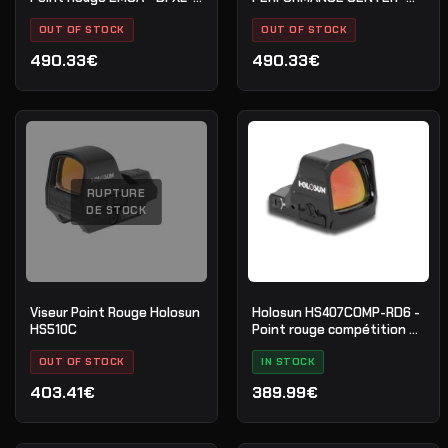
MRD2
586 L-COMP
OUT OF STOCK
OUT OF STOCK
490.33€
490.33€
RUPTURE
DE STOCK
Viseur Point Rouge Holosun
Holosun HS407COMP-RD6 -
HS510C
Point rouge compétition 6
MOA
OUT OF STOCK
IN STOCK
403.41€
389.99€