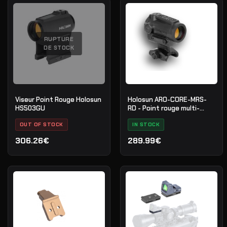
RUPTURE
DE STOCK
Viseur Point Rouge Holosun
Holosun ARO-CORE-MRS-
HS503GU
RD - Point rouge multi-
réticule
OUT OF STOCK
IN STOCK
306.26€
289.99€