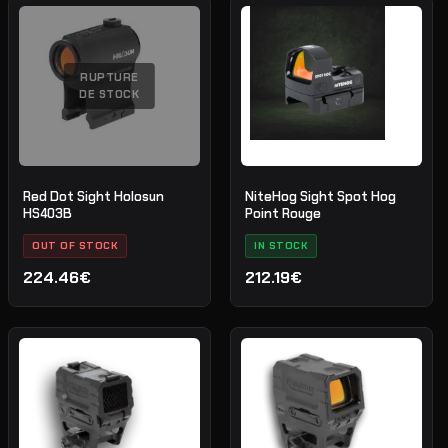
RUPTURE
DE STOCK
Red Dot Sight Holosun
NiteHog Sight Spot Hog
HS403B
Point Rouge
OUT OF STOCK
IN STOCK
224.46€
212.19€