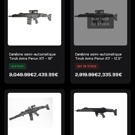
RUPTURE
DE STOCK
Carabine semi-automatique
Carabine semi-automatique
Tinck Arms Perun X17 - 16"
Tinck Arms Perun X17 - 12,5"
IN STOCK
OUT OF STOCK
3,049.99€
2,439.99€
2,919.99€
2,335.99€
Le prix initial était : 3,049.99€.
Le prix actuel est : 2,439.99€.
Le prix initial était : 2,91
Le prix actuel est : 2,335