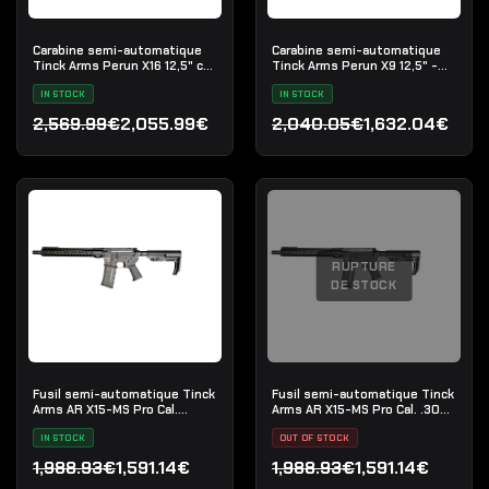
Carabine semi-automatique
Carabine semi-automatique
Tinck Arms Perun X16 12,5" cal.
Tinck Arms Perun X9 12,5" -
5.56x45
cal. 9x19mm
IN STOCK
IN STOCK
2,569.99€
2,055.99€
2,040.05€
1,632.04€
Le prix initial était : 2,569.99€.
Le prix actuel est : 2,055.99€.
Le prix initial était : 2,0
Le prix actuel est : 1,632
RUPTURE
DE STOCK
Fusil semi-automatique Tinck
Fusil semi-automatique Tinck
Arms AR X15-MS Pro Cal.
Arms AR X15-MS Pro Cal. .300
5.56x45 (.223 Rem) - 12,5"
Blackout - 12,5"
IN STOCK
OUT OF STOCK
1,988.93€
1,591.14€
1,988.93€
1,591.14€
Le prix initial était : 1,988.93€.
Le prix actuel est : 1,591.14€.
Le prix initial était : 1,98
Le prix actuel est : 1,591.