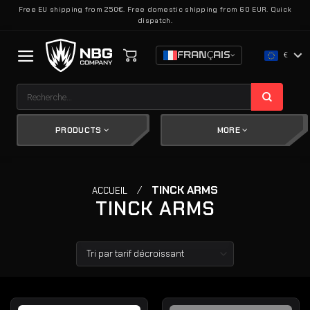
Passer
Free EU shipping from 250€. Free domestic shipping from 60 EUR. Quick
dispatch.
au
contenu
FRANÇAIS
€
Recherche
pour :
PRODUCTS
MORE
/
TINCK ARMS
ACCUEIL
TINCK ARMS