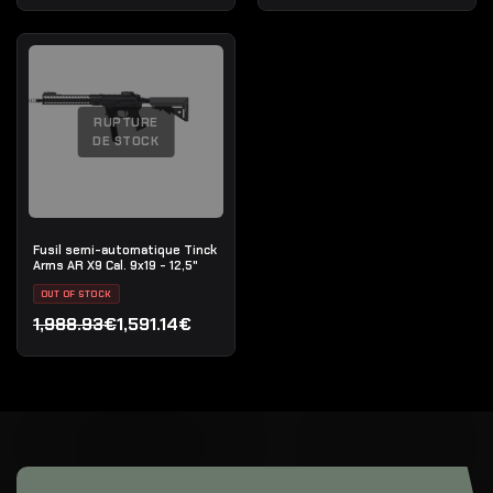
RUPTURE
DE STOCK
Fusil semi-automatique Tinck
Arms AR X9 Cal. 9x19 - 12,5"
OUT OF STOCK
1,988.93€
1,591.14€
Le prix initial était : 1,988.93€.
Le prix actuel est : 1,591.14€.