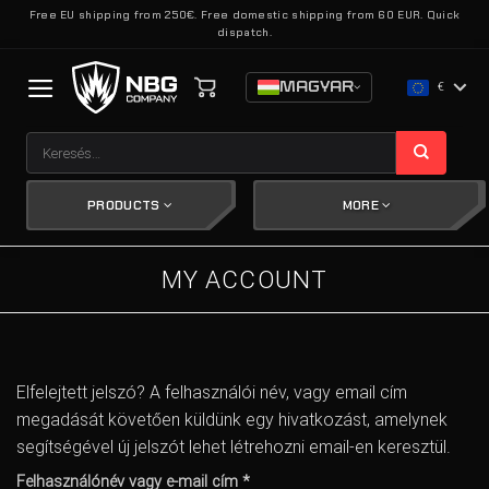
Skip
Free EU shipping from 250€. Free domestic shipping from 60 EUR. Quick
dispatch.
to
content
MAGYAR
€
Keresés
a
következőre:
PRODUCTS
MORE
MY ACCOUNT
Elfelejtett jelszó? A felhasználói név, vagy email cím
megadását követően küldünk egy hivatkozást, amelynek
segítségével új jelszót lehet létrehozni email-en keresztül.
Kötelező
Felhasználónév vagy e-mail cím
*