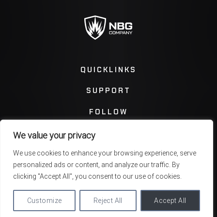
QUICKLINKS
SUPPORT
FOLLOW
We value your privacy
Instagram
Facebook
We use cookies to enhance your browsing experience, serve
personalized ads or content, and analyze our traffic. By
Twitter
You Tube
clicking "Accept All", you consent to our use of cookies.
Customize
Reject All
Accept All
Privacy Policy
Terms & Conditions