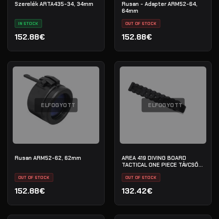
Szerelék ARTA435-34, 34mm
Rusan - Adapter ARM52-64,
64mm
IN STOCK
OUT OF STOCK
152.88€
152.88€
ELFOGYOTT
ELFOGYOTT
Rusan ARM52-62, 62mm
AREA 419 DIVING BOARD
TACTICAL ONE PIECE TÁVCSŐ
SZERELÉKHEZ
OUT OF STOCK
OUT OF STOCK
152.88€
132.42€