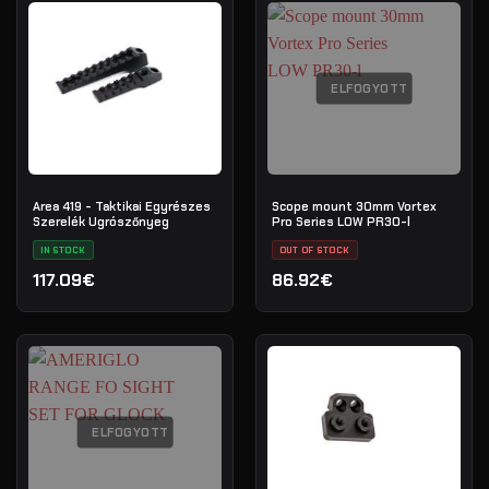
ELFOGYOTT
Area 419 - Taktikai Egyrészes
Scope mount 30mm Vortex
Szerelék Ugrószőnyeg
Pro Series LOW PR30-l
IN STOCK
OUT OF STOCK
117.09€
86.92€
ELFOGYOTT