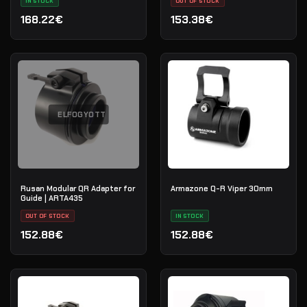
IN STOCK
OUT OF STOCK
168.22€
153.38€
ELFOGYOTT
Rusan Modular QR Adapter for
Armazone Q-R Viper 30mm
Guide | ARTA435
OUT OF STOCK
IN STOCK
152.88€
152.88€