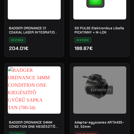
BADGER ORDNANCE C1
SG PULSE Elektronikus Libella
COAXIAL LASER INTEGRATION
PICATINNY + M-LOK
FIXTURE 9 SLOT RAIL BLACK
(700-20B)
IN STOCK
IN STOCK
204.01€
188.67€
ELFOGYOTT
BADGER ORDNANCE 34MM
Adapter egyszeres ARTA435-
CONDITION ONE KIEGÉSZÍTŐ
52, 52mm
GYŰRŰ SAPKA TAN (700-34)