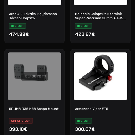
Area 419 Taktikai Egydarabos
Geissele Céloptika Szerelék
Távcső Rögzítő
Super Precision 30mm AR-15
(Vortex 1-6)
IN STOCK
IN STOCK
474.99€
428.97€
ELFOGYOTT
SPUHR D36 H38 Scope Mount
Armazone Viper FTS
OUT OF STOCK
IN STOCK
393.18€
388.07€