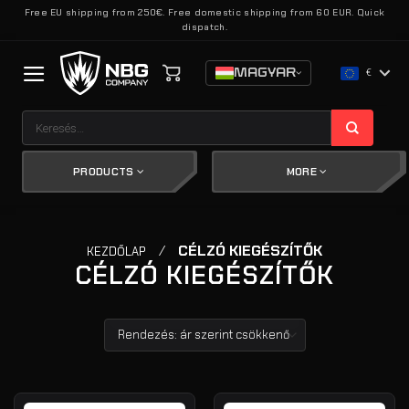
Skip
Free EU shipping from 250€. Free domestic shipping from 60 EUR. Quick
dispatch.
to
content
MAGYAR
€
Keresés
a
következőre:
PRODUCTS
MORE
/
CÉLZÓ KIEGÉSZÍTŐK
KEZDŐLAP
CÉLZÓ KIEGÉSZÍTŐK