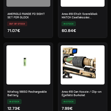
AMERIGLO RANGE FO SIGHT
Area 419 Eltolt Szerelékek
SET FOR GLOCK
MATCH Csatlakozási
Pontokhoz
OUT OF STOCK
IN STOCK
71.07€
60.84€
Nitehog 18650 Rechargeable
Area 419 Can Koozie / Clip-on
Battery
Éjjellátó Burkolat
IN STOCK
IN STOCK
12.73€
7.99€