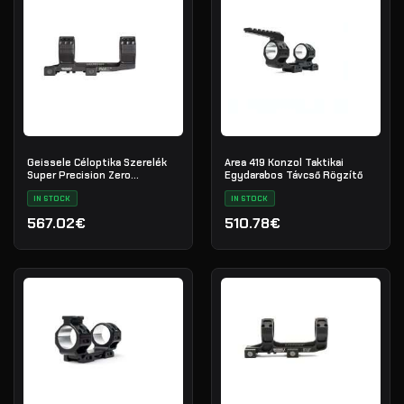
Geissele Céloptika Szerelék
Area 419 Konzol Taktikai
Super Precision Zero
Egydarabos Távcső Rögzítő
Compromise 36mm - Black
IN STOCK
IN STOCK
567.02€
510.78€