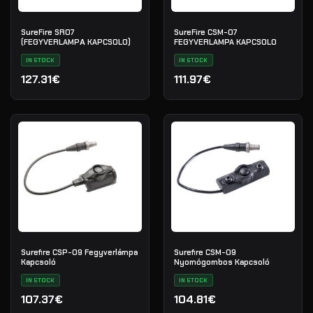
SureFire SR07
SureFire CSM-07
(FEGYVERLAMPА KAPCSOLO)
FEGYVERLAMPA KAPCSOLO
IN STOCK
IN STOCK
127.31€
111.97€
Surefire CSP-09 Fegyverlámpa
Surefire CSM-09
Kapcsoló
Nyomógombos Kapcsoló
IN STOCK
IN STOCK
107.37€
104.81€