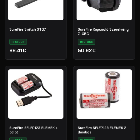
SureFire Switch ST07
SureFire Kapcsoló Szerelvény
Z-XBC
IN STOCK
IN STOCK
86.41€
50.62€
SureFire SFLFP123 ELEMEK +
SureFire SFLFP123 ELEMEK 2
töltő
darabos