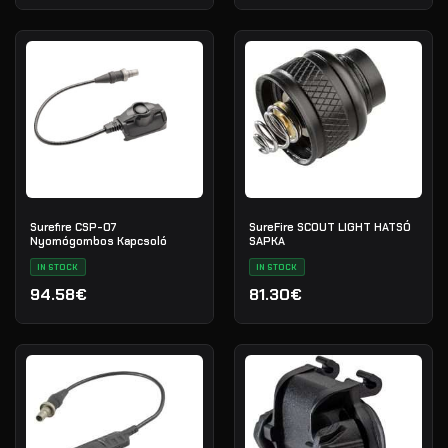
Surefire CSP-07
SureFire SCOUT LIGHT HATSÓ
Nyomógombos Kapcsoló
SAPKA
IN STOCK
IN STOCK
94.58€
81.30€