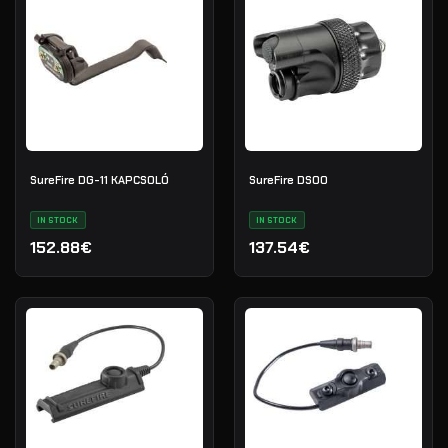
SureFire DG-11 KAPCSOLÓ
SureFire DS00
IN STOCK
IN STOCK
152.88€
137.54€