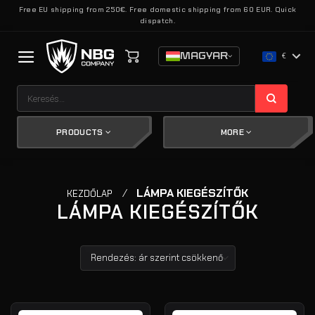
Skip
Free EU shipping from 250€. Free domestic shipping from 60 EUR. Quick
dispatch.
to
content
MAGYAR
€
Keresés
a
következőre:
PRODUCTS
MORE
/
LÁMPA KIEGÉSZÍTŐK
KEZDŐLAP
LÁMPA KIEGÉSZÍTŐK