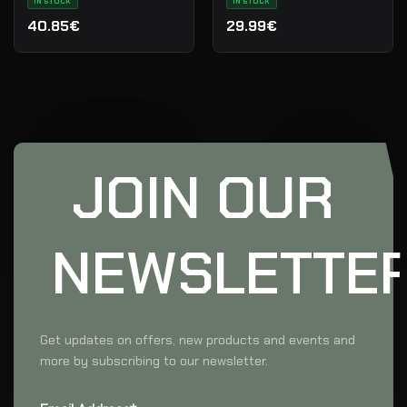
IN STOCK
IN STOCK
40.85€
29.99€
JOIN OUR
NEWSLETTE
Get updates on offers, new products and events and
more by subscribing to our newsletter.