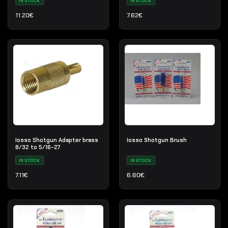
IN STOCK
IN STOCK
11.20
€
7.62
€
Iosso Shotgun Adapter brass
Iosso Shotgun Brush
8/32 to 5/16-27
IN STOCK
IN STOCK
7.11
€
6.60
€