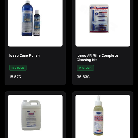
Iosso Case Polish
Iosso AR Rifle Complete
Cleaning Kit
IN STOCK
IN STOCK
18.87
€
96.63
€