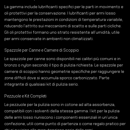
La gamma include lubrificanti specifici per le parti in movimento e
oli protettivi per la conservazione. I lubrificanti per armi Iosso
mantengono le prestazioni in condizioni di temperatura variabile,
riducendo l’attrito sui meccanismi di scatto e sulle parti cicliche.
Gli oli protettivi formano uno strato resistente all’umidità, utile
per armi conservate in ambienti non climatizzati.
Spazzole per Canne e Camere di Scoppio
Le spazzole per canne sono disponibili nei calibri più comuni e in
bronzo o nylon secondo il tipo di pulizia richiesta. Le spazzole per
camere di scoppio hanno geometrie specifiche per raggiungere le
zone difficili dove si accumula sporco carbonizzato. Parte
integrante di qualsiasi kit di pulizia serio.
Pezzuole e Kit Completi
Le pezzuole per la pulizia sono in cotone ad alta assorbenza,
compatibili con i solventi della stessa gamma. I kit per la pulizia
delle armi Iosso riuniscono i componenti essenziali in un’unica
confezione, utili come punto di partenza o come regalo pratico per
chi si avvicina alla manutenzione seria delle armi.