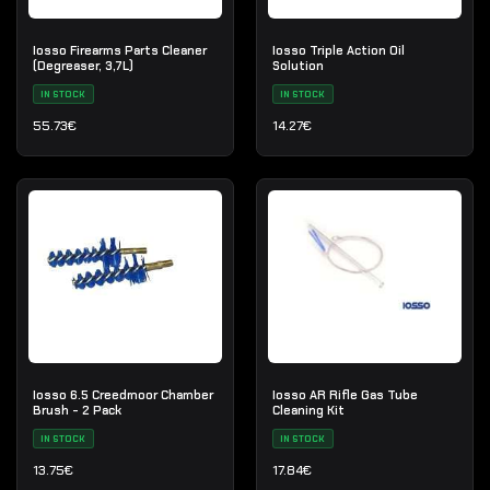
Iosso Firearms Parts Cleaner
Iosso Triple Action Oil
(Degreaser, 3,7L)
Solution
IN STOCK
IN STOCK
55.73
€
14.27
€
Iosso 6.5 Creedmoor Chamber
Iosso AR Rifle Gas Tube
Brush - 2 Pack
Cleaning Kit
IN STOCK
IN STOCK
13.75
€
17.84
€