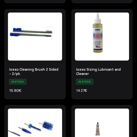
Iosso Cleaning Brush 2 Sided
Iosso Sizing Lubricant and
- 2/pk.
Cleaner
IN STOCK
IN STOCK
15.80
€
14.27
€