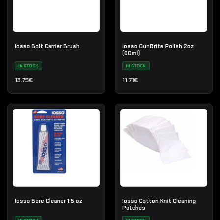
Iosso Bolt Carrier Brush
Iosso GunBrite Polish 2oz
(60ml)
IN STOCK
IN STOCK
13.75
€
11.71
€
Iosso Bore Cleaner 1.5 oz
Iosso Cotton Knit Cleaning
Patches