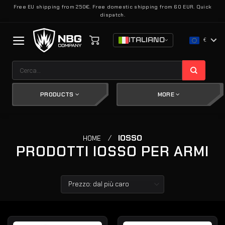
Salta
Free EU shipping from 250€. Free domestic shipping from 60 EUR. Quick
dispatch.
ai
contenuti
ITALIANO
€
Cerca:
PRODUCTS
MORE
/
IOSSO
HOME
PRODOTTI IOSSO PER ARMI