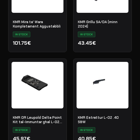
KMR Mira ta' Wara
KMR Grillu SA/DA (minn
Kompletament Aġġustabbli
2024)
IN STOCK
IN STOCK
101.75€
43.45€
KMR OR Leupold Delta Point
KMR Estrattur L-02 .40
Kit tal-Immuntar għal L-02,
S&W
W-02 Azzar Iswed
IN STOCK
IN STOCK
45.97€
40.85€