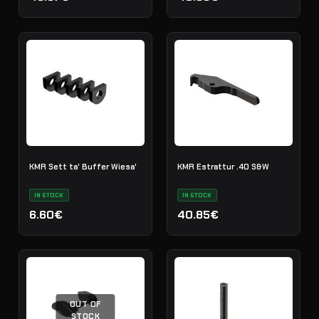
KMR Sett ta' Buffer Wiesa'
KMR Estrattur .40 S&W
IN STOCK
IN STOCK
6.60€
40.85€
OUT OF
STOCK