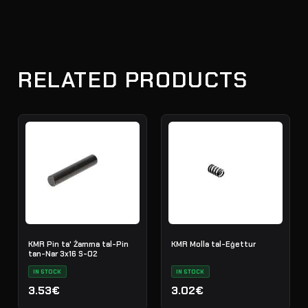
RELATED PRODUCTS
KMR Pin ta' Żamma tal-Pin
KMR Molla tal-Eġettur
tan-Nar 3x16 S-02
IN STOCK
IN STOCK
3.53€
3.02€