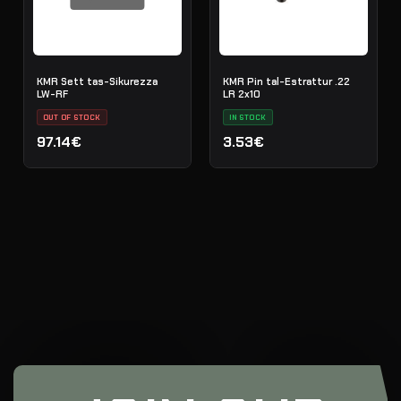
KMR Sett tas-Sikurezza
KMR Pin tal-Estrattur .22
LW-RF
LR 2x10
OUT OF STOCK
IN STOCK
97.14€
3.53€