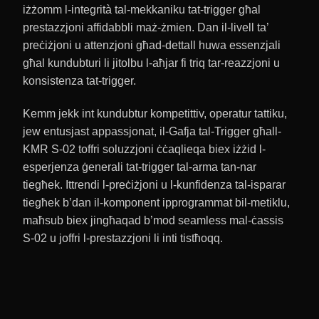
iżżomm l-integrità tal-mekkaniku tat-trigger għal
prestazzjoni affidabbli maż-żmien. Dan il-livell ta’
preċiżjoni u attenzjoni għad-dettall huwa essenzjali
għal kundubturi li jitolbu l-aħjar fi triq tar-reazzjoni u
konsistenza tat-trigger.
Kemm jekk int kundubtur kompetittiv, operatur tattiku,
jew entusjast appassjonat, il-Gafja tal-Trigger għall-
KMR S-02 toffri soluzzjoni ċċaqlieqa biex iżżid l-
esperjenza ġenerali tat-trigger tal-arma tan-nar
tiegħek. Ittrendi l-preċiżjoni u l-kunfidenza tal-isparar
tiegħek b’dan il-komponent ipprogrammat bil-metiklu,
maħsub biex jingħaqad b’mod seamless mal-ċassis
S-02 u joffri l-prestazzjoni li inti tistħoqq.