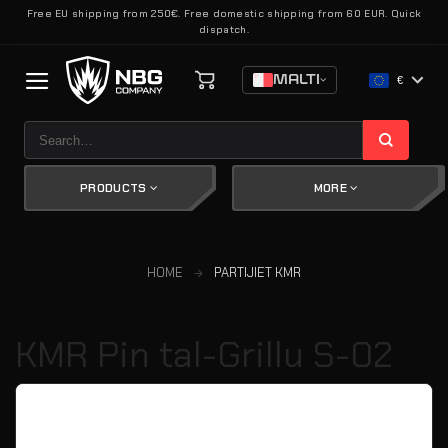
Skip
Free EU shipping from 250€. Free domestic shipping from 60 EUR. Quick
dispatch.
to
content
MALTI
€
Search
for:
PRODUCTS
MORE
HOME
PARTIJIET KMR
KMR Pin tal-Grillu S-02