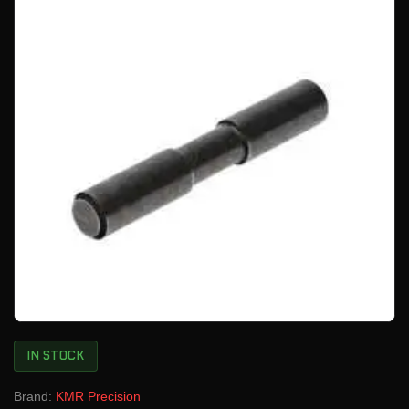
IN STOCK
Brand:
KMR Precision