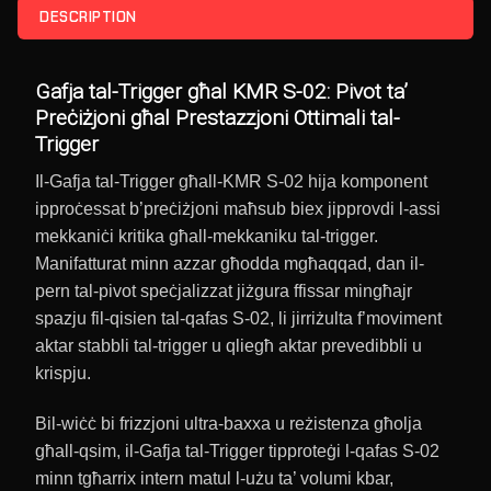
DESCRIPTION
Gafja tal-Trigger għal KMR S-02: Pivot ta’
Preċiżjoni għal Prestazzjoni Ottimali tal-
Trigger
Il-Gafja tal-Trigger għall-KMR S-02 hija komponent
ipproċessat b’preċiżjoni maħsub biex jipprovdi l-assi
mekkaniċi kritika għall-mekkaniku tal-trigger.
Manifatturat minn azzar għodda mgħaqqad, dan il-
pern tal-pivot speċjalizzat jiżgura ffissar mingħajr
spazju fil-qisien tal-qafas S-02, li jirriżulta f’moviment
aktar stabbli tal-trigger u qliegħ aktar prevedibbli u
krispju.
Bil-wiċċ bi frizzjoni ultra-baxxa u reżistenza għolja
għall-qsim, il-Gafja tal-Trigger tipproteġi l-qafas S-02
minn tgħarrix intern matul l-użu ta’ volumi kbar,