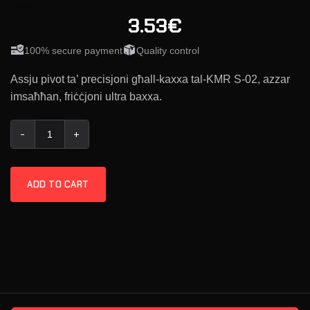
3.53€
100% secure payment
Quality control
Assju pivot ta’ precisjoni għall-kaxxa tal-KMR S-02, azzar
imsaħħan, friċċjoni ultra baxxa.
KMR Pin tal-Grillu S-02 quantity
ADD TO CART