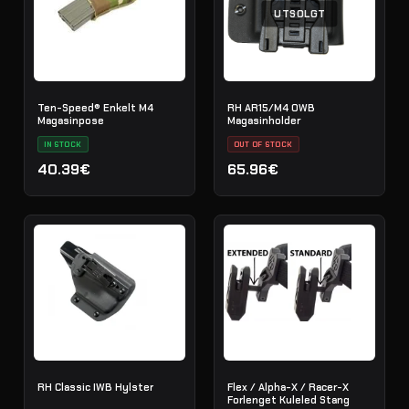
UTSOLGT
Ten-Speed® Enkelt M4
RH AR15/M4 OWB
Magasinpose
Magasinholder
IN STOCK
OUT OF STOCK
40.39€
65.96€
RH Classic IWB Hylster
Flex / Alpha-X / Racer-X
Forlenget Kuleled Stang