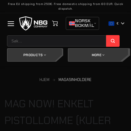
Skip
Free EU shipping from 250€. Free domestic shipping from 60 EUR. Quick
dispatch.
to
content
NORSK
€
BOKMÅL
Søk
etter:
PRODUCTS
MORE
HJEM
MAGASINHOLDERE
MAG NOW! ENKELT
PISTOLLOMME (KULER