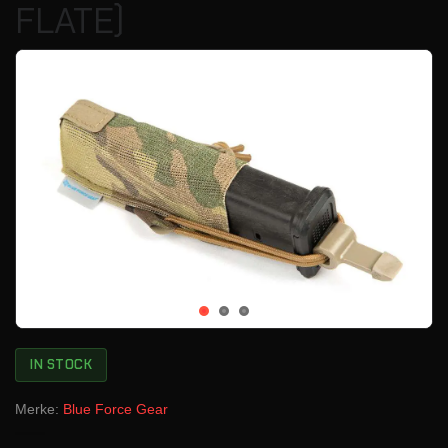
FLATE)
IN STOCK
Merke:
Blue Force Gear