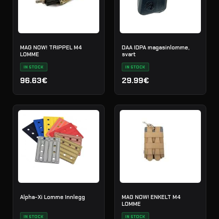
MAG NOW! TRIPPEL M4
DAA IDPA magasinlomme,
LOMME
svart
IN STOCK
IN STOCK
96.63€
29.99€
Alpha-Xi Lomme Innlegg
MAG NOW! ENKELT M4
LOMME
IN STOCK
IN STOCK