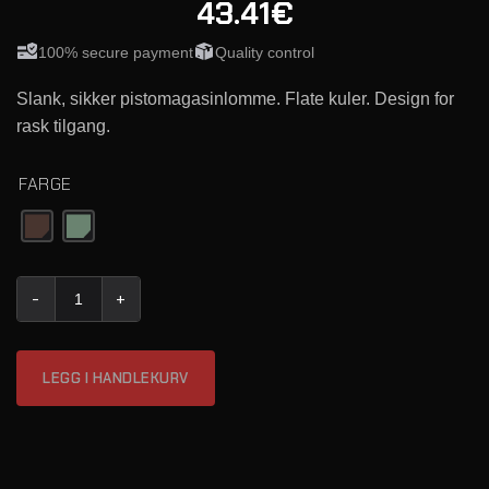
43.41€
100% secure payment
Quality control
Slank, sikker pistomagasinlomme. Flate kuler. Design for
rask tilgang.
FARGE
MAG NOW! ENKELT PISTOLLOMME (KULER FLATE) antall
LEGG I HANDLEKURV