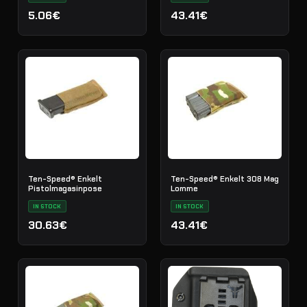
5.06€
43.41€
Ten-Speed® Enkelt
Ten-Speed® Enkelt 308 Mag
Pistolmagasinpose
Lomme
IN STOCK
IN STOCK
30.63€
43.41€