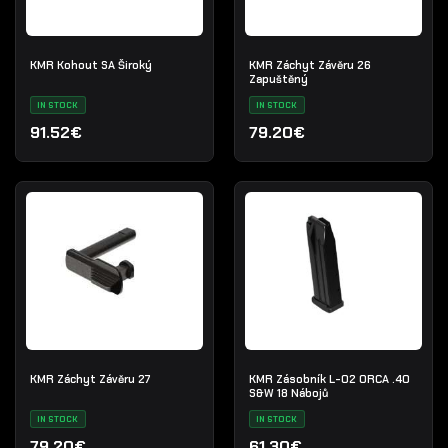
KMR Kohout SA Široký
KMR Záchyt Závěru 26
Zapuštěný
IN STOCK
IN STOCK
91.52€
79.20€
KMR Záchyt Závěru 27
KMR Zásobník L-02 ORCA .40
S&W 18 Nábojů
IN STOCK
IN STOCK
79.20€
61.30€