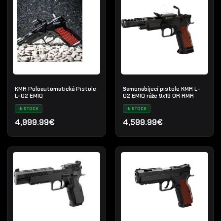
KMR Poloautomatická Pistole
Samonabíjecí pistole KMR L-
L-02 EMIQ
02 EMIQ ráže 9x19 OR RMR
IN STOCK
IN STOCK
4,999.99€
4,599.99€