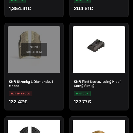
IN STOCK
IN STOCK
1,354.41€
204.51€
NENÍ
SKLADEM
KMR Střenky L Diamondcut
KMR Plně Nastavitelný Hledí
Mosaz
Černý Široký
OUT OF STOCK
IN STOCK
132.42€
127.77€