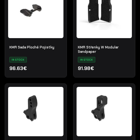
KMR Sada Ploché Pojistky
KMR Střenky W Modular
Sandpaper
IN STOCK
IN STOCK
96.63€
91.98€