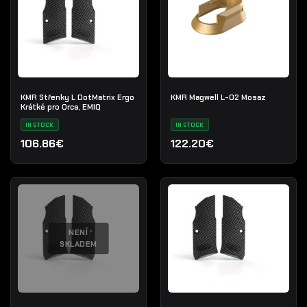
KMR Střenky L DotMatrix Ergo
KMR Magwell L-02 Mosaz
Krátké pro Orca, EMIQ
IN STOCK
IN STOCK
106.86€
122.20€
NENÍ
SKLADEM