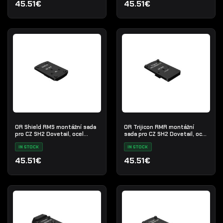
45.51€
45.51€
OR Shield RMS montážní sada
OR Trijicon RMR montážní
pro CZ SH2 Dovetail, ocel
sada pro CZ SH2 Dovetail, ocel
černá
černá
IN STOCK
IN STOCK
45.51€
45.51€