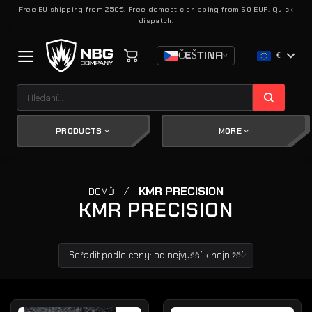
Přeskočit
Free EU shipping from 250€. Free domestic shipping from 60 EUR. Quick
dispatch.
na
obsah
ČEŠTINA
€
Hledat:
PRODUCTS
MORE
/
KMR PRECISION
DOMŮ
KMR PRECISION