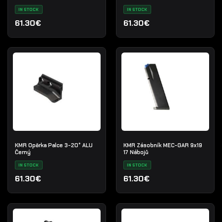
IN STOCK
IN STOCK
61.30€
61.30€
KMR Opěrka Palce 3-20° ALU
KMR Zásobník MEC-GAR 9x19
Černý
17 Nábojů
IN STOCK
IN STOCK
61.30€
61.30€