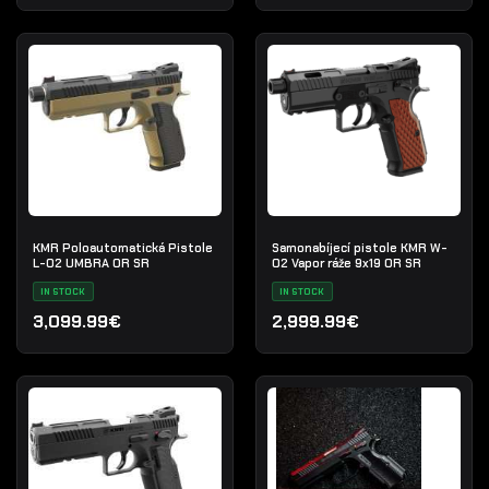
KMR Poloautomatická Pistole
Samonabíjecí pistole KMR W-
L-02 UMBRA OR SR
02 Vapor ráže 9x19 OR SR
IN STOCK
IN STOCK
3,099.99€
2,999.99€