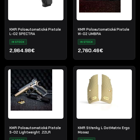
KMR Poloautomatická Pistole
KMR Poloautomatická Pistole
L-02 SPECTRA
W-02 UMBRA
IN STOCK
IN STOCK
2,964.98€
2,760.46€
KMR Poloautomatická Pistole
KMR Střenky L DotMatrix Ergo
S-02 Lightweight .22LR
Mosaz