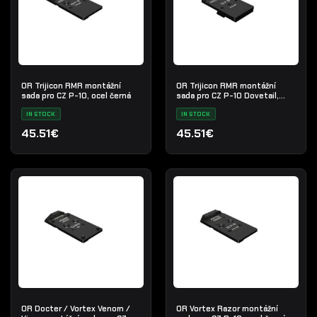
OR Trijicon RMR montážní
OR Trijicon RMR montážní
sada pro CZ P-10, ocel černá
sada pro CZ P-10 Dovetail,
ocel černá
IN STOCK
IN STOCK
45.51€
45.51€
OR Docter / Vortex Venom /
OR Vortex Razor montážní