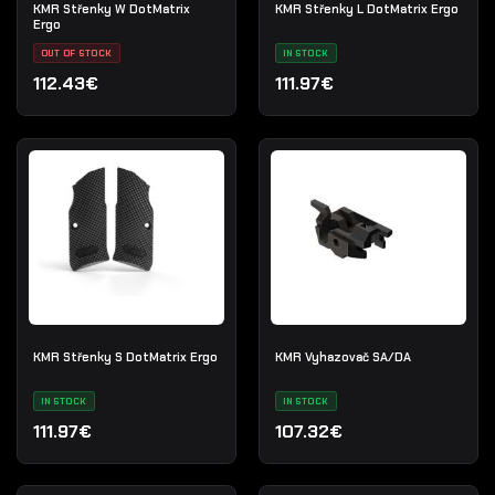
KMR Střenky W DotMatrix
KMR Střenky L DotMatrix Ergo
Ergo
OUT OF STOCK
IN STOCK
112.43€
111.97€
KMR Střenky S DotMatrix Ergo
KMR Vyhazovač SA/DA
IN STOCK
IN STOCK
111.97€
107.32€