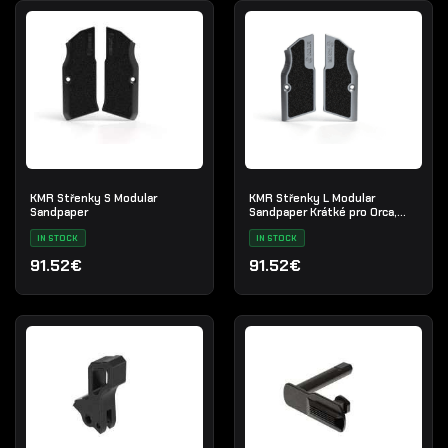
KMR Střenky S Modular
KMR Střenky L Modular
Sandpaper
Sandpaper Krátké pro Orca,
EMIQ Titan
IN STOCK
IN STOCK
91.52€
91.52€