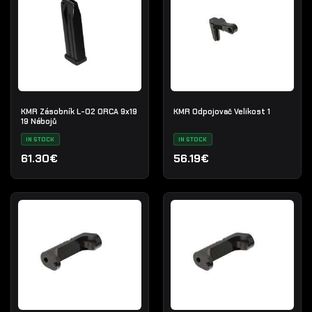
KMR Zásobník L-02 ORCA 9x19
KMR Odpojovač Velikost 1
19 Nábojů
IN STOCK
IN STOCK
61.30€
56.19€