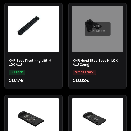
NENÍ
SKLADEM
KMR Sada Picatinny Lišt M-
KMR Hand Stop Sada M-LOK
LOK ALU
ALU Černý
IN STOCK
OUT OF STOCK
30.17€
50.62€