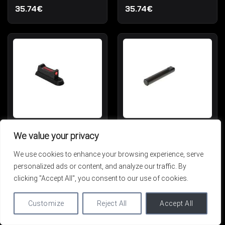
35.74€
35.74€
KMR Optovláknová Muška
KMR Čep Záchytu Závěru
We value your privacy
6.25xD1x3 Červená
We use cookies to enhance your browsing experience, serve
IN STOCK
IN STOCK
35.74€
30.63€
personalized ads or content, and analyze our traffic. By
clicking "Accept All", you consent to our use of cookies.
Customize
Reject All
Accept All