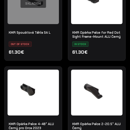
SKLADEM
KMR Spoušťová Táhla SA L
KMR Opěrka Palce for Red Dot
Sight Frame-Mount ALU Černý
OUT OF STOCK
IN STOCK
61.30€
61.30€
KMR Opěrka Palce 4-48° ALU
KMR Opěrka Palce 2-20.5° ALU
Černý pro Orca 2023
Černý