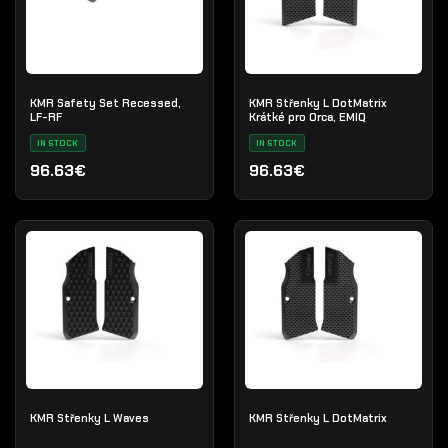
KMR Safety Set Recessed,
KMR Střenky L DotMatrix
LF-RF
Krátké pro Orca, EMIQ
IN STOCK
IN STOCK
96.63€
96.63€
KMR Střenky L Waves
KMR Střenky L DotMatrix