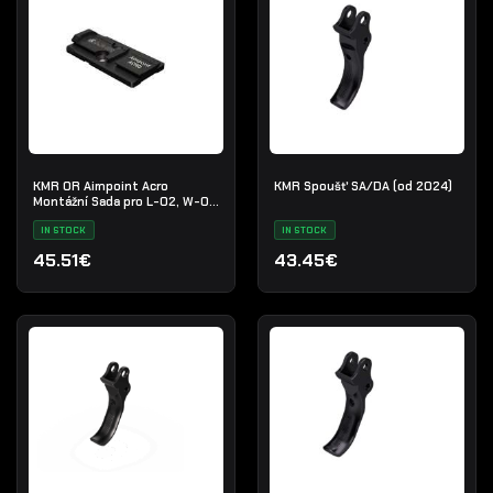
KMR OR Aimpoint Acro
KMR Spoušť SA/DA (od 2024)
Montážní Sada pro L-02, W-02
Ocel Černý
IN STOCK
IN STOCK
45.51€
43.45€