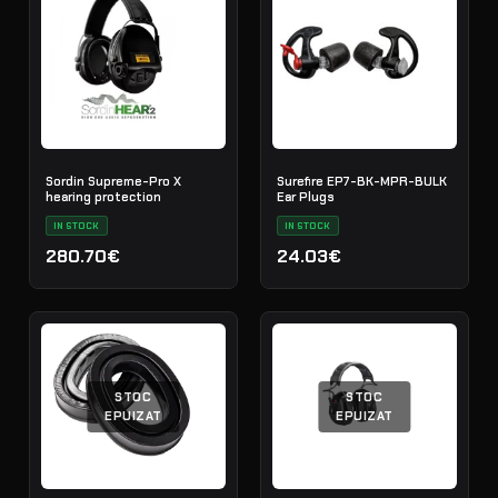
Sordin Supreme-Pro X
Surefire EP7-BK-MPR-BULK
hearing protection
Ear Plugs
IN STOCK
IN STOCK
280.70€
24.03€
STOC
STOC
EPUIZAT
EPUIZAT