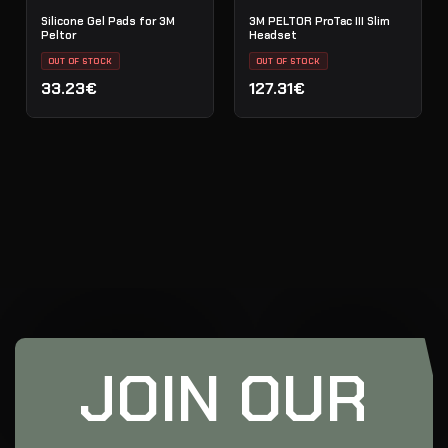
Silicone Gel Pads for 3M
3M PELTOR ProTac III Slim
Peltor
Headset
OUT OF STOCK
OUT OF STOCK
33.23€
127.31€
JOIN OUR