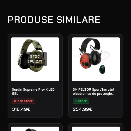
PRODUSE SIMILARE
STOC
EPUIZAT
Sordin Supreme Pro-X LED
3M PELTOR SportTac căști
GEL
electronice de protecție
auditivă (negru/roșu)
OUT OF STOCK
IN STOCK
316.49€
254.99€