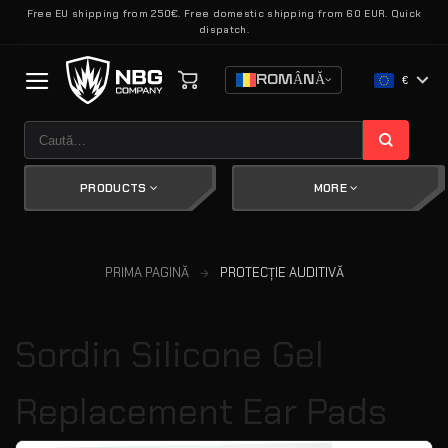
Skip
Free EU shipping from 250€. Free domestic shipping from 60 EUR. Quick
dispatch.
to
content
ROMÂNĂ
€
Caută
după:
PRODUCTS
MORE
PRIMA PAGINĂ
PROTECȚIE AUDITIVĂ
Sordin Silicone Gel
Replacement Ear Pads