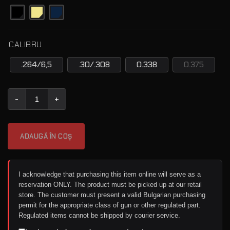
CALIBRU
.264/6,5
.30/.308
0.338
0.375
Cantitate Vanward Hunter
ADAUGĂ ÎN COȘ
I acknowledge that purchasing this item online will serve as a
reservation ONLY. The product must be picked up at our retail
store. The customer must present a valid Bulgarian purchasing
permit for the appropriate class of gun or other regulated part.
Regulated items cannot be shipped by courier service.