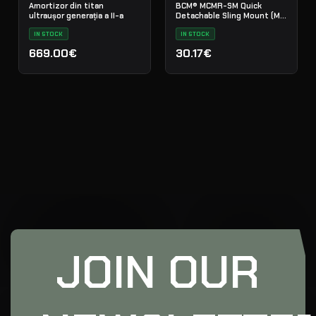
Amortizor din titan
BCM® MCMR-SM Quick
ultraușor generația a II-a
Detachable Sling Mount (M-
LOK® Compatible*)
IN STOCK
IN STOCK
669.00€
30.17€
JOIN OUR