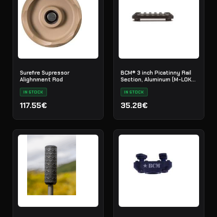
Surefire Supressor
BCM® 3 inch Picatinny Rail
Alighnment Rod
Section, Aluminum (M-LOK®
Compatible*)
IN STOCK
IN STOCK
117.55€
35.28€