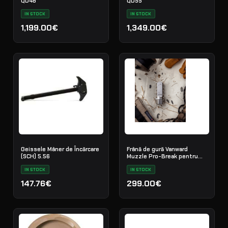
QD48
QD55
IN STOCK
IN STOCK
1,199.00€
1,349.00€
Geissele Mâner de Încărcare
Frână de gură Vanward
(SCH) 5.56
Muzzle Pro-Break pentru
QD55
IN STOCK
IN STOCK
147.76€
299.00€