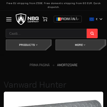
Skip
Free EU shipping from 250€. Free domestic shipping from 60 EUR. Quick
dispatch.
to
content
ROMÂNĂ
€
Caută
după:
PRODUCTS
MORE
PRIMA PAGINĂ
AMORTIZOARE
Vanward Hunter