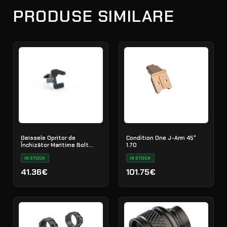
PRODUSE SIMILARE
Geissele Opritor de
Condition One J-Arm 45°
Închizător Maritime Bolt
1.70
Catch
IN STOCK
IN STOCK
41.36€
101.75€