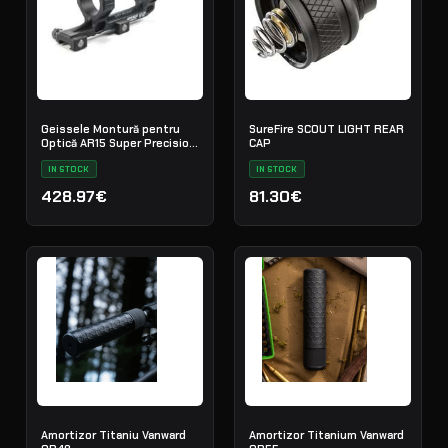
Geissele Montură pentru
SureFire SCOUT LIGHT REAR
Optică AR15 Super Precision
CAP
34mm Extended
IN STOCK
IN STOCK
428.97€
81.30€
Amortizor Titaniu Vanward
Amortizor Titanium Vanward