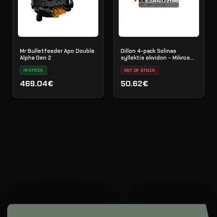
ΕΞΑΝΤΛΗΜΈΝΟ
Mr Bulletfeeder Apo Double
Dillon 4-pack Solinas
Alpha Gen 2
syllektis ekvidon - Mikros
ekvistiras
IN STOCK
OUT OF STOCK
469.04€
50.62€