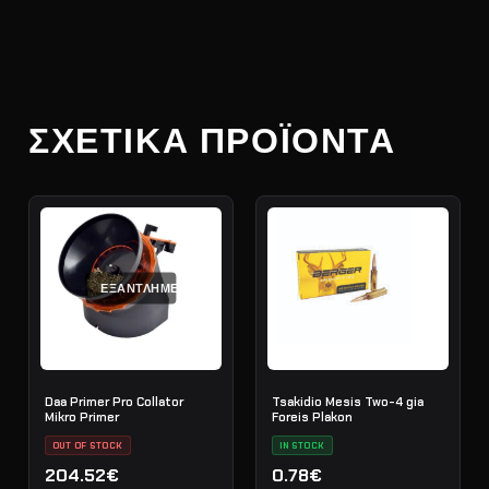
ΣΧΕΤΙΚΆ ΠΡΟΪΌΝΤΑ
ΕΞΑΝΤΛΗΜΈΝΟ
Daa Primer Pro Collator
Tsakidio Mesis Two-4 gia
Mikro Primer
Foreis Plakon
OUT OF STOCK
IN STOCK
204.52€
0.78€