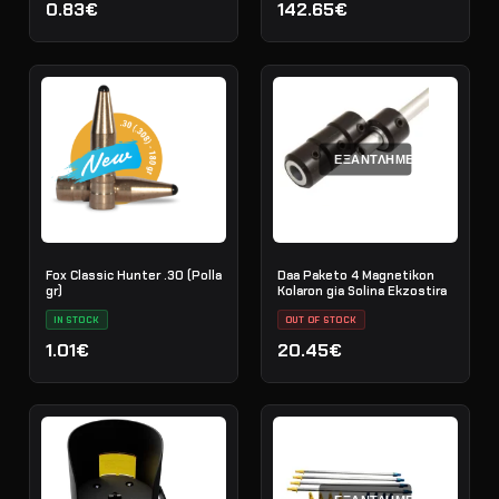
0.83€
142.65€
ΕΞΑΝΤΛΗΜΈΝΟ
Fox Classic Hunter .30 (Polla
Daa Paketo 4 Magnetikon
gr)
Kolaron gia Solina Ekzostira
IN STOCK
OUT OF STOCK
1.01€
20.45€