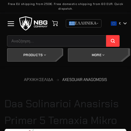
Μετάβαση
Free EU shipping from 250€. Free domestic shipping from 60 EUR. Quick
dispatch.
στο
περιεχόμενο
ΕΛΛΗΝΙΚΆ
€
Αναζήτηση
για:
PRODUCTS
MORE
ΑΡΧΙΚΉ ΣΕΛΊΔΑ
AXESOUAIR ANAGOMOSIS
Daa Solinarioi Anasirsis
Primer 5 Temaxia Mikro