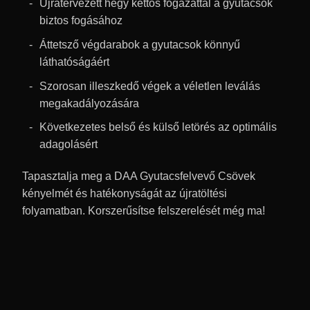
Újratervezett hegy kettős fogazattal a gyutacsok
biztos fogásához
Áttetsző végdarabok a gyutacsok könnyű
láthatóságáért
Szorosan illeszkedő végek a véletlen leválás
megakadályozására
Következetes belső és külső letörés az optimális
adagolásért
Tapasztalja meg a DAA Gyutacsfelvevő Csövek
kényelmét és hatékonyságát az újratöltési
folyamatban. Korszerűsítse felszerelését még ma!