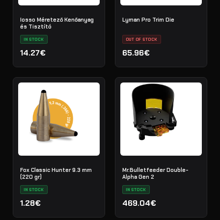
Iosso Méretező Kenőanyag
Lyman Pro Trim Die
és Tisztító
IN STOCK
OUT OF STOCK
14.27€
65.96€
Fox Classic Hunter 9.3 mm
Mr.Bulletfeeder Double-
(220 gr)
Alpha Gen 2
IN STOCK
IN STOCK
1.28€
469.04€