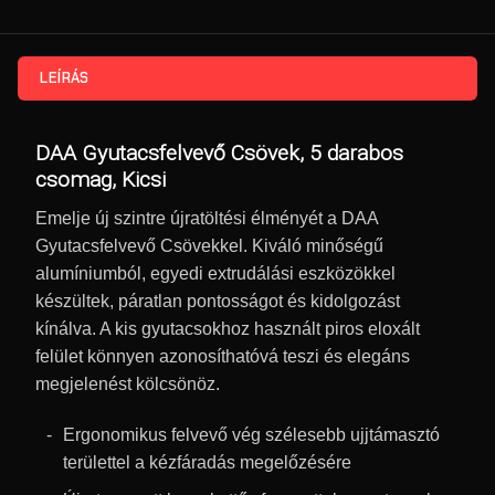
LEÍRÁS
DAA Gyutacsfelvevő Csövek, 5 darabos
csomag, Kicsi
Emelje új szintre újratöltési élményét a DAA
Gyutacsfelvevő Csövekkel. Kiváló minőségű
alumíniumból, egyedi extrudálási eszközökkel
készültek, páratlan pontosságot és kidolgozást
kínálva. A kis gyutacsokhoz használt piros eloxált
felület könnyen azonosíthatóvá teszi és elegáns
megjelenést kölcsönöz.
Ergonomikus felvevő vég szélesebb ujjtámasztó
területtel a kézfáradás megelőzésére