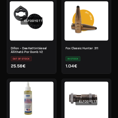
ELFOGYOTT
Dillon - Daa Kattintással
Fox Classic Hunter .311
Állítható Por Gomb V2
OUT OF STOCK
IN STOCK
25.56€
1.04€
ELFOGYOTT