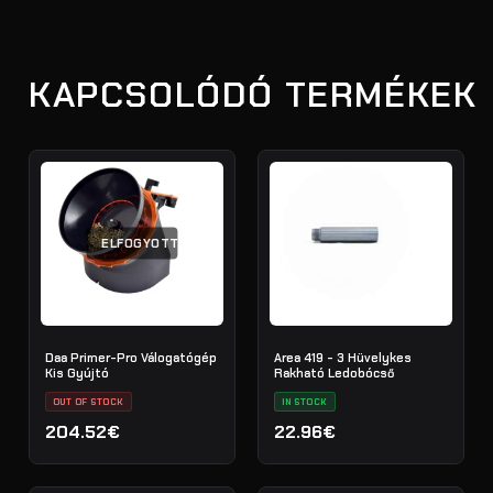
KAPCSOLÓDÓ TERMÉKEK
ELFOGYOTT
Daa Primer-Pro Válogatógép
Area 419 - 3 Hüvelykes
Kis Gyújtó
Rakható Ledobócső
OUT OF STOCK
IN STOCK
204.52€
22.96€