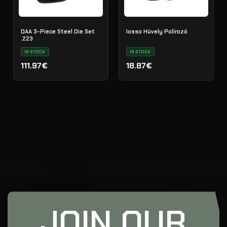
DAA 3-Piece Steel Die Set
Iosso Hüvely Polírozó
.223
IN STOCK
IN STOCK
111.97€
18.87€
JOIN OUR