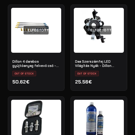
ELFOGYOTT
ELFOGYOTT
Dillon 4 darabos
Daa Szerszámfej LED
gyújtóanyag felvevő cső -
Világítás Nyák - Dillon
kis gyújtó
1050/1100
OUT OF STOCK
OUT OF STOCK
50.62€
25.56€