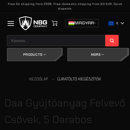
Skip
Free EU shipping from 250€. Free domestic shipping from 60 EUR. Quick
dispatch.
to
content
MAGYAR
€
Keresés
a
következőre:
PRODUCTS
MORE
KEZDŐLAP
ÚJRATÖLTŐ KIEGÉSZÍTŐK
Daa Gyújtóanyag Felvevő
Csövek, 5 Darabos