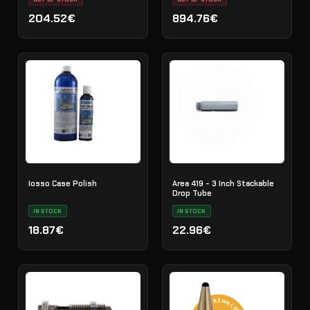
204.52€
894.76€
Iosso Case Polish
Area 419 - 3 Inch Stackable
Drop Tube
IN STOCK
IN STOCK
18.87€
22.96€