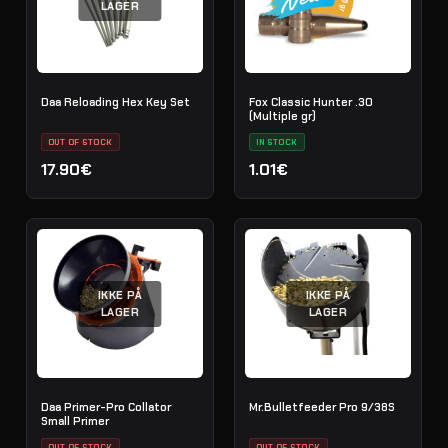
LAGER
Daa Reloading Hex Key Set
Fox Classic Hunter .30
(Multiple gr)
OUT OF STOCK
IN STOCK
17.90€
1.01€
IKKE PÅ
IKKE PÅ
LAGER
LAGER
Daa Primer-Pro Collator
Mr.Bulletfeeder Pro 9/38S
Small Primer
OUT OF STOCK
OUT OF STOCK