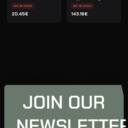
OUT OF STOCK
OUT OF STOCK
20.45€
143.16€
JOIN OUR
NEWSLETTE