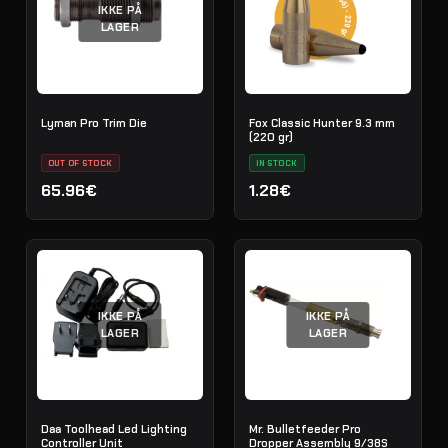
IKKE PÅ
LAGER
Lyman Pro Trim Die
Fox Classic Hunter 9.3 mm
(220 gr)
OUT OF STOCK
IN STOCK
65.96€
1.28€
IKKE PÅ
IKKE PÅ
LAGER
LAGER
Daa Toolhead Led Lighting
Mr. Bulletfeeder Pro
Controller Unit
Dropper Assembly 9/38S