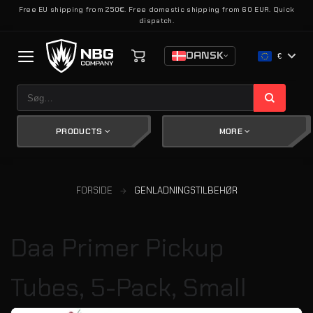
Fortsæt
Free EU shipping from 250€. Free domestic shipping from 60 EUR. Quick
dispatch.
til
indhold
DANSK
€
Søg
efter:
PRODUCTS
MORE
FORSIDE
GENLADNINGSTILBEHØR
Daa Primer Pickup
Tubes, 5-Pack, Small