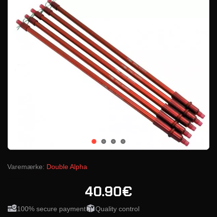
Varemærke:
Double Alpha
40.90€
100% secure payment
Quality control