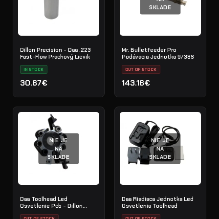
SKLADE
Dillon Precision - Daa .223
Mr. Bulletfeeder Pro
Fast-Flow Prachový Lievik
Podávacia Jednotka 9/38S
IN STOCK
OUT OF STOCK
30.67€
143.16€
NIE JE
NIE JE
NA
NA
SKLADE
SKLADE
Daa Toolhead Led
Daa Riadiaca Jednotka Led
Osvetlenie Pcb - Dillon
Osvetlenia Toolhead
1050/1100
OUT OF STOCK
OUT OF STOCK