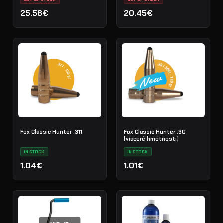
25.56€
20.45€
Fox Classic Hunter .311
Fox Classic Hunter .30
(viaceré hmotnosti)
IN STOCK
IN STOCK
1.04€
1.01€