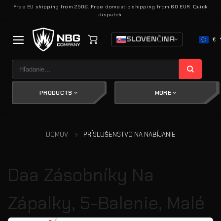
Skip
Free EU shipping from 250€. Free domestic shipping from 60 EUR. Quick
dispatch.
to
content
SLOVENČINA
€
Hľadať:
PRODUCTS
MORE
DOMOV
PRÍSLUŠENSTVO NA NABÍJANIE
Daa Zásobníky Na
Zápalky, 5-Balenie, Malé