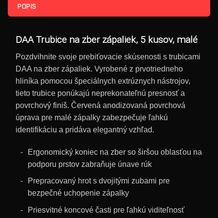
POPIS
DAA Trubice na zber zápaliek, 5 kusov, malé
Pozdvihnite svoje prebiťovacie skúsenosti s trubicami
DAA na zber zápaliek. Vyrobené z prvotriedneho
hliníka pomocou špeciálnych extrúznych nástrojov,
tieto trubice ponúkajú neprekonateľnú presnosť a
povrchový finiš. Červená anodizovaná povrchová
úprava pre malé zápalky zabezpečuje ľahkú
identifikáciu a pridáva elegantný vzhľad.
Ergonomický koniec na zber so širšou oblasťou na
podporu prstov zabraňuje únave rúk
Prepracovaný hrot s dvojitými zubami pre
bezpečné uchopenie zápalky
Priesvitné koncové časti pre ľahkú viditeľnosť