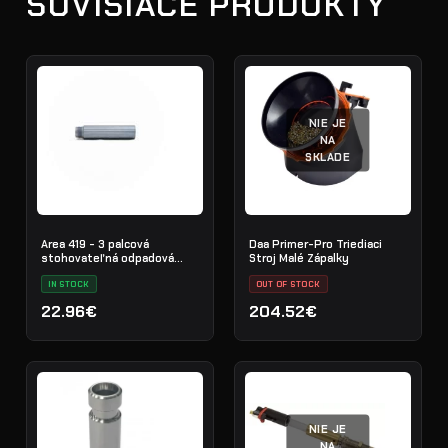
SÚVISIACE PRODUKTY
NIE JE
NA
SKLADE
Area 419 - 3 palcová
Daa Primer-Pro Triediaci
stohovateľná odpadová
Stroj Malé Zápalky
trubica
IN STOCK
OUT OF STOCK
22.96€
204.52€
NIE JE
NA