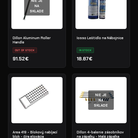
NIE JE
NA
SKLADE
Dillon Aluminum Roller
Iosso Leštidlo na Nábojnice
Handle
OUT OF STOCK
IN STOCK
91.52€
18.87€
NIE JE
NA
SKLADE
Area 419 - Blokový nabíjací
Dillon 4-balenie zásobníkov
blok - číra eloxácia
na zápalky - Malá zápalka