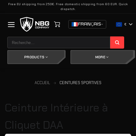
Passer
Free EU shipping from 250€. Free domestic shipping from 60 EUR. Quick
dispatch.
au
contenu
FRANÇAIS
€
Recherche
pour :
PRODUCTS
MORE
ACCUEIL
CEINTURES SPORTIVES
Ceinture Intérieure à
Cliquet DAA