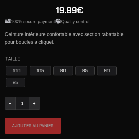
19.89€
100% secure payment
Quality control
Ceinture intérieure confortable avec section rabattable
pour boucles à cliquet.
TAILLE
100
105
80
85
90
95
quantité de Ceinture Intérieure à Cliquet DAA
AJOUTER AU PANIER