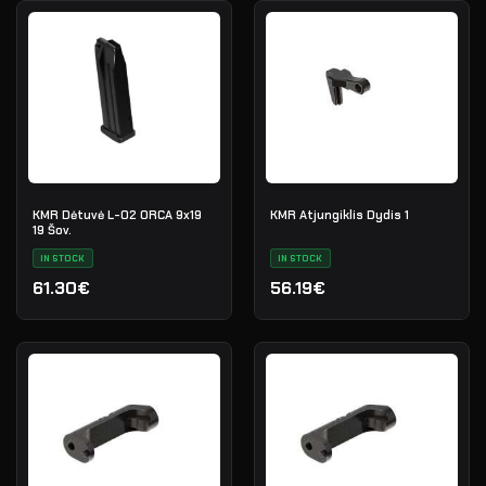
KMR Dėtuvė L-02 ORCA 9x19
KMR Atjungiklis Dydis 1
19 Šov.
IN STOCK
IN STOCK
61.30€
56.19€