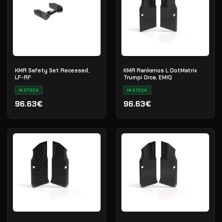
KMR Safety Set Recessed,
KMR Rankenos L DotMatrix
LF-RF
Trumpi Orca, EMIQ
IN STOCK
IN STOCK
96.63€
96.63€