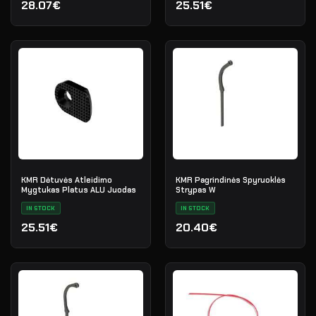
28.07€
25.51€
KMR Dėtuvės Atleidimo
KMR Pagrindinės Spyruoklės
Mygtukas Platus ALU Juodas
Strypas W
IN STOCK
IN STOCK
25.51€
20.40€