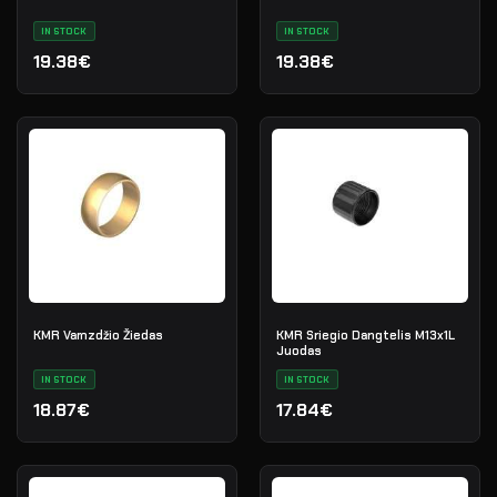
IN STOCK
IN STOCK
19.38€
19.38€
KMR Vamzdžio Žiedas
KMR Sriegio Dangtelis M13x1L
Juodas
IN STOCK
IN STOCK
18.87€
17.84€