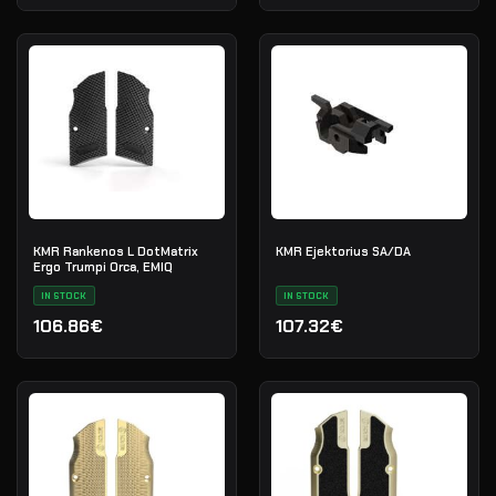
KMR Rankenos L DotMatrix
KMR Ejektorius SA/DA
Ergo Trumpi Orca, EMIQ
IN STOCK
IN STOCK
106.86€
107.32€