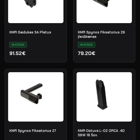
KMR Gaidukas SA Platus
KMR Spynos Fiksatorius 26
Įleidžiamas
IN STOCK
IN STOCK
91.52€
79.20€
KMR Spynos Fiksatorius 27
KMR Dėtuvė L-02 ORCA .40
S&W 18 Šov.