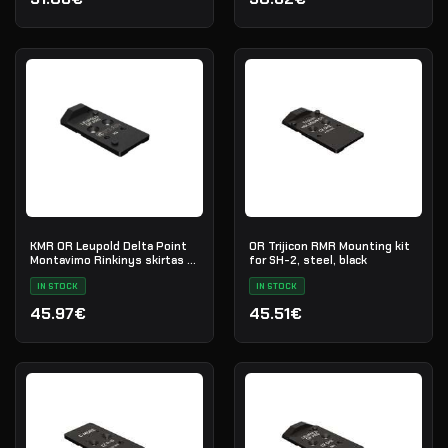
KMR OR Leupold Delta Point
OR Trijicon RMR Mounting kit
Montavimo Rinkinys skirtas L-
for SH-2, steel, black
02, W-02 Plienas Juodas
IN STOCK
IN STOCK
45.97€
45.51€