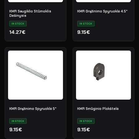
KMR Saugiklio Stūmoklis
KMR Grąžinimo Spyruoklė 4.5"
Dešinysis
IN STOCK
IN STOCK
14.27€
9.15€
KMR Grąžinimo Spyruoklė 5"
KMR Smūginio Plokštelė
IN STOCK
IN STOCK
9.15€
9.15€