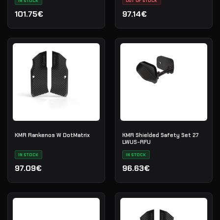
IN STOCK
OUT OF STOCK
101.75€
97.14€
KMR Rankenos W DotMatrix
KMR Shielded Safety Set 27
LWUS-RFU
IN STOCK
IN STOCK
97.09€
96.63€