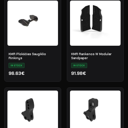
KMR Plokščias Saugiklio
KMR Rankenos W Modular
Rinkinys
Sandpaper
IN STOCK
IN STOCK
96.63€
91.98€