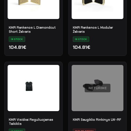
KMR Rankenos L Diamondcut
KMR Rankenos L Modular
Short Žalvaris
Žalvaris
IN STOCK
IN STOCK
104.81€
104.81€
NETURIME
KMR Visiškai Reguliuojamas
KMR Saugiklio Rinkinys LW-RF
Taikiklis