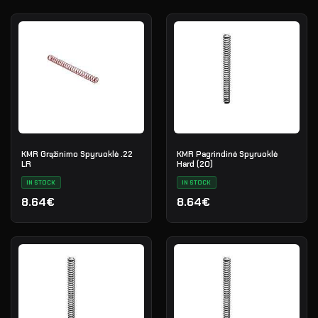
KMR Grąžinimo Spyruoklė .22
KMR Pagrindinė Spyruoklė
LR
Hard (20)
IN STOCK
IN STOCK
8.64€
8.64€