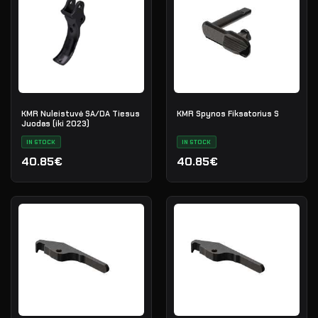
KMR Nuleistuvė SA/DA Tiesus
KMR Spynos Fiksatorius S
Juodas (iki 2023)
IN STOCK
IN STOCK
40.85€
40.85€