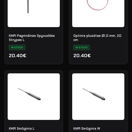
KMR Pagrindinės Spyruoklės
Optinis pluoštas Ø1,0 mm, 20
Strypas L
cm
IN STOCK
IN STOCK
20.40€
20.40€
KMR Smūginis L
KMR Smūginis W