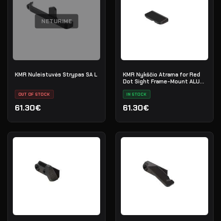
NETURIME
KMR Nuleistuvės Strypas SA L
KMR Nykščio Atrama for Red
Dot Sight Frame-Mount ALU
Juodas
OUT OF STOCK
IN STOCK
61.30€
61.30€