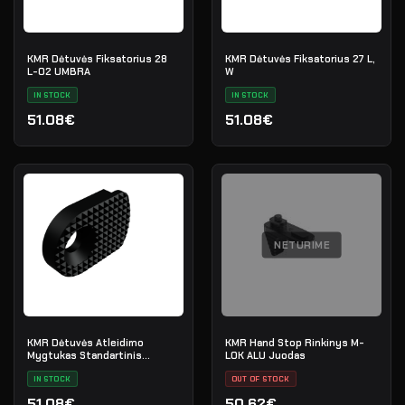
KMR Dėtuvės Fiksatorius 28
KMR Dėtuvės Fiksatorius 27 L,
L-02 UMBRA
W
IN STOCK
IN STOCK
51.08€
51.08€
NETURIME
KMR Dėtuvės Atleidimo
KMR Hand Stop Rinkinys M-
Mygtukas Standartinis
LOK ALU Juodas
Juodas
IN STOCK
OUT OF STOCK
51.08€
50.62€