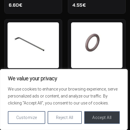
6.60€
4.55€
KMR Spynos Fiksatoriaus
KMR Spynos Prailginimo O-
We value your privacy
Spyruoklė .22 LR
Žiedas 12x2 .22 LR
We use cookies to enhance your browsing experience, serve
IN STOCK
IN STOCK
4.04€
4.04€
personalized ads or content, and analyze our traffic. By
clicking "Accept All", you consent to our use of cookies.
Customize
Reject All
Accept All