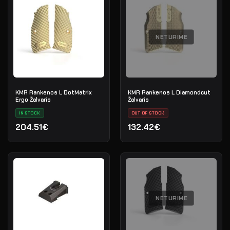
NETURIME
KMR Rankenos L DotMatrix
KMR Rankenos L Diamondcut
Ergo Žalvaris
Žalvaris
IN STOCK
OUT OF STOCK
204.51€
132.42€
NETURIME