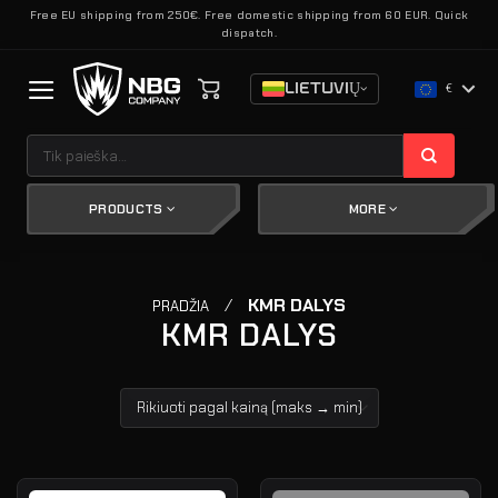
Skip
Free EU shipping from 250€. Free domestic shipping from 60 EUR. Quick
dispatch.
to
content
LIETUVIŲ
€
Ieškoti:
PRODUCTS
MORE
/
KMR DALYS
PRADŽIA
KMR DALYS