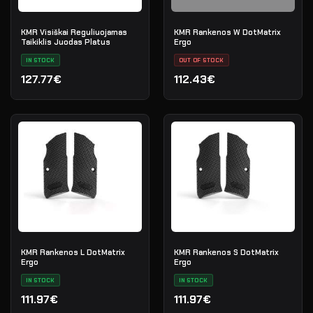
KMR Visiškai Reguliuojamas
KMR Rankenos W DotMatrix
Taikiklis Juodas Platus
Ergo
IN STOCK
OUT OF STOCK
127.77€
112.43€
KMR Rankenos L DotMatrix
KMR Rankenos S DotMatrix
Ergo
Ergo
IN STOCK
IN STOCK
111.97€
111.97€