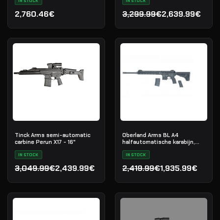
IN STOCK
IN STOCK
2,760.46€
3,299.99€
2,639.99€
Oorspronkelijke prijs was
Huidige prijs is: 2,639.99€
Tinck Arms semi-automatic
Oberland Arms BL A4
carbine Perun X17 - 16"
halfautomatische karabijn,
.223 Rem
IN STOCK
IN STOCK
3,049.99€
2,439.99€
2,419.99€
1,935.99€
Oorspronkelijke prijs was: 3,049.99€.
Huidige prijs is: 2,439.99€.
Oorspronkelijke prijs was
Huidige prijs is: 1,935.99€