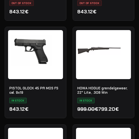
OUT OF STOCK
OUT OF STOCK
843.12€
843.12€
PISTOL GLOCK 45 PR MOS FS
HOWA HOGUE grendelgeweer,
cal. 9x19
22" Lite, .308 Win
IN STOCK
IN STOCK
843.12€
999.00€
799.20€
Oorspronkelijke prijs was
Huidige prijs is: 799.20€.