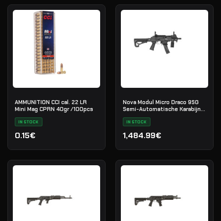
AMMUNITION CCI cal. 22 LR
Nova Modul Micro Draco 9SG
Mini Mag CPRN 40gr /100pcs
Semi-Automatische Karabijn
9×19
IN STOCK
IN STOCK
0.15€
1,484.99€