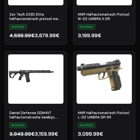
Zev Tech OZ9C Elite
KMR Halfautomatisch Pistool
halfautomatisch pistool met
W-02 UMBRA X OR
Trijicon RMR, kal. 9×19
IN STOCK
IN STOCK
4,599.99€
3,679.99€
3,199.99€
Oorspronkelijke prijs was: 4,599.99€.
Huidige prijs is: 3,679.99€.
Daniel Defense DDM4V7
KMR Halfautomatisch Pistool
halfautomatische karabijn,
L-02 UMBRA OR SR
.223 Rem
IN STOCK
IN STOCK
3,949.99€
3,159.99€
3,099.99€
Oorspronkelijke prijs was: 3,949.99€.
Huidige prijs is: 3,159.99€.