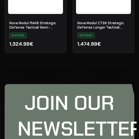
Nova Modul RAK9 Strategic
Nova Modul CTS9 Strategic
Defense Tactical Semi-
Defense Longer Tactical
Automatische Karabijn 9×19
Semi-Automatische Karabijn
IN STOCK
9×19
IN STOCK
1,324.99€
1,474.99€
JOIN OUR
NEWSLETTE