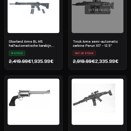
UITVERKOCHT
Oberland Arms BL M5
Tinck Arms semi-automatic
halfautomatische karabijn,
carbine Perun X17 - 12.5"
.223 Rem
IN STOCK
OUT OF STOCK
2,419.99€
1,935.99€
2,919.99€
2,335.99€
Oorspronkelijke prijs was: 2,419.99€.
Huidige prijs is: 1,935.99€.
Oorspronkelijke prijs was
Huidige prijs is: 2,335.99€