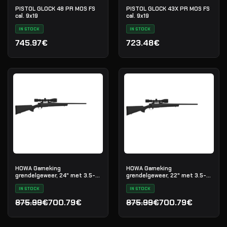
PISTOL GLOCK 48 PR MOS FS
PISTOL GLOCK 43X PR MOS FS
cal. 9x19
cal. 9x19
IN STOCK
IN STOCK
745.97€
723.48€
HOWA Gameking
HOWA Gameking
grendelgeweer, 24" met 3.5-
grendelgeweer, 22" met 3.5-
10x44 LRX richtkijker, .300 Win
10x44 LRX richtkijker, .30-06
Mag
IN STOCK
IN STOCK
875.99€
700.79€
875.99€
700.79€
Oorspronkelijke prijs was: 875.99€.
Huidige prijs is: 700.79€.
Oorspronkelijke prijs was
Huidige prijs is: 700.79€.