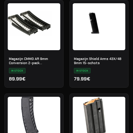
Magazijn CMMG AR 9mm
Magazijn Shield Arms 43X/48
Conversion 2-pack
9mm 15-schots
(10/20/30-schots)
IN STOCK
IN STOCK
89.99€
79.99€