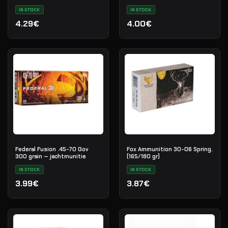
IN STOCK
IN STOCK
4.29€
4.00€
Federal Fusion .45-70 Gov
Fox Ammunition 30-06 Spring.
300 grain — jachtmunitie
(165/180 gr)
IN STOCK
IN STOCK
3.99€
3.87€