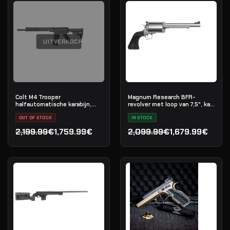
UITVERKOCHT
Colt M4 Trooper
Magnum Research BFR-
halfautomatische karabijn,
revolver met loop van 7,5", kal.
.223 Rem
.460 S&W Magnum
OUT OF STOCK
IN STOCK
2,199.99€
1,759.99€
2,099.99€
1,679.99€
Oorspronkelijke prijs was: 2,199.99€.
Huidige prijs is: 1,759.99€.
Oorspronkelijke prijs was
Huidige prijs is: 1,679.99€