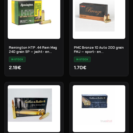
Remington HTP .44 Rem Mag
PMC Bronze 10 Auto 200 grain
240 grain SP — jacht- en
FMJ — sport- en
defensiemunitie
oefenmunitie
IN STOCK
IN STOCK
2.19€
1.70€