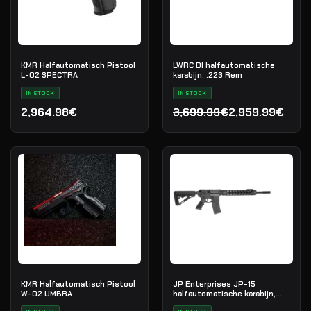
KMR Halfautomatisch Pistool
LWRC DI halfautomatische
L-02 SPECTRA
karabijn, .223 Rem
IN STOCK
IN STOCK
2,964.98€
3,699.99€
2,959.99€
Oorspronkelijke prijs was
Huidige prijs is: 2,959.99€
KMR Halfautomatisch Pistool
JP Enterprises JP-15
W-02 UMBRA
halfautomatische karabijn,
.223 Rem