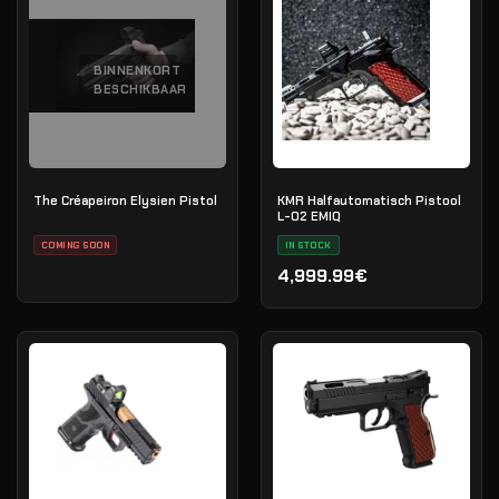
BINNENKORT
BESCHIKBAAR
The Créapeiron Elysien Pistol
KMR Halfautomatisch Pistool
L-02 EMIQ
COMING SOON
IN STOCK
4,999.99€