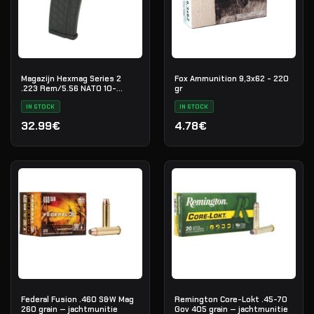
Magazijn Hexmag Series 2
Fox Ammunition 9,3x62 - 220
.223 Rem/5.56 NATO 10-
gr
schots
IN STOCK
IN STOCK
32.99€
4.78€
Federal Fusion .460 S&W Mag
Remington Core-Lokt .45-70
260 grain — jachtmunitie
Gov 405 grain — jachtmunitie