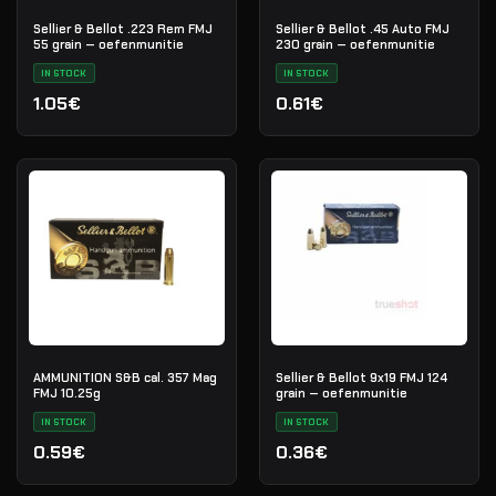
Sellier & Bellot .223 Rem FMJ
Sellier & Bellot .45 Auto FMJ
55 grain — oefenmunitie
230 grain — oefenmunitie
IN STOCK
IN STOCK
1.05€
0.61€
AMMUNITION S&B cal. 357 Mag
Sellier & Bellot 9x19 FMJ 124
FMJ 10.25g
grain — oefenmunitie
IN STOCK
IN STOCK
0.59€
0.36€