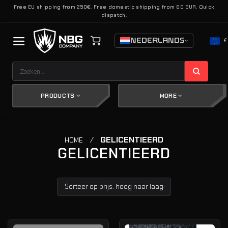
Ga
Free EU shipping from 250€. Free domestic shipping from 60 EUR. Quick
dispatch.
naar
inhoud
NEDERLANDS
€
Zoeken
naar:
PRODUCTS
MORE
/
GELICENTIEERD
HOME
GELICENTIEERD