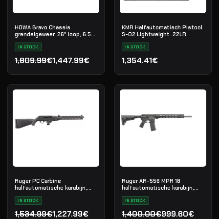
HOWA Bravo Chassis
KMR Halfautomatisch Pistool
grendelgeweer, 26" loop, 6.5
S-02 Lightweight .22LR
Creedmoor
IN STOCK
IN STOCK
1,809.99€
1,447.99€
1,354.41€
Oorspronkelijke prijs was: 1,809.99€.
Huidige prijs is: 1,447.99€.
Ruger PC Carbine
Ruger AR-556 MPR 18
halfautomatische karabijn,
halfautomatische karabijn,
9x19
.223 Rem
IN STOCK
IN STOCK
1,534.99€
1,227.99€
1,400.00€
999.60€