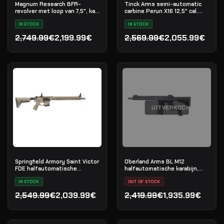
Magnum Research BFR-
Tinck Arms semi-automatic
revolver met loop van 7,5", kal.
carbine Perun X16 12,5" cal.
.45-70 Government
5.56x45
IN STOCK
IN STOCK
2,749.99€
2,199.99€
2,569.99€
2,055.99€
Oorspronkelijke prijs was: 2,749.99€.
Huidige prijs is: 2,199.99€.
Oorspronkelijke prijs was
Huidige prijs is: 2,055.99€
UITVERKOCHT
Springfield Armory Saint Victor
Oberland Arms BL M12
FDE halfautomatische
halfautomatische karabijn,
karabijn, .223 Rem
.223 Rem
IN STOCK
OUT OF STOCK
2,549.99€
2,039.99€
2,419.99€
1,935.99€
Oorspronkelijke prijs was: 2,549.99€.
Huidige prijs is: 2,039.99€.
Oorspronkelijke prijs was
Huidige prijs is: 1,935.99€