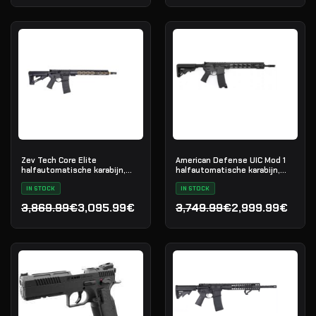
Zev Tech Core Elite
American Defense UIC Mod 1
halfautomatische karabijn,
halfautomatische karabijn,
.223 Rem
.223 Rem
IN STOCK
IN STOCK
3,869.99€
3,095.99€
3,749.99€
2,999.99€
Oorspronkelijke prijs was: 3,869.99€.
Huidige prijs is: 3,095.99€.
Oorspronkelijke prijs was
Huidige prijs is: 2,999.99€