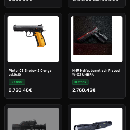
Oorspronkelijke prijs was
Huidige prijs is: 2,799.00€
Pistol CZ Shadow 2 Orange
KMR Halfautomatisch Pistool
cal.9х19
W-02 UMBRA
IN STOCK
IN STOCK
2,760.46€
2,760.46€