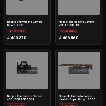
Nocpix Thermische Camera
Nocpix Thermische Camera
Rico 2 H50R
VISTA S50R LRF
OUT OF STOCK
OUT OF STOCK
4,499.37€
4,498.86€
UITVERKOCHT
UITVERKOCHT
Nocpix Thermische Camera
Geissele Halfautomatisch
ACE H50R ZEISS RAIL
Karabijn Super Duty 11.5" 5.56
NATO - DDC
OUT OF STOCK
OUT OF STOCK