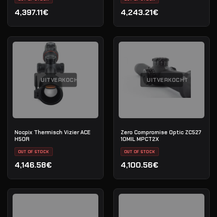
4,397.11€
4,243.21€
UITVERKOCHT
UITVERKOCHT
Nocpix Thermisch Vizier ACE
Zero Compromise Optic ZC527
H50R
10MIL MPCT2X
OUT OF STOCK
OUT OF STOCK
4,146.58€
4,100.56€