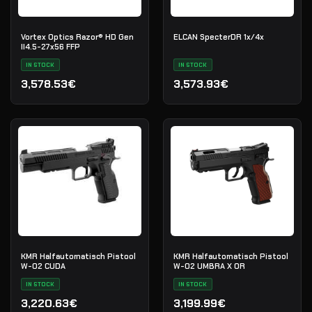
Vortex Optics Razor® HD Gen
ELCAN SpecterDR 1x/4x
II4.5-27x56 FFP
IN STOCK
IN STOCK
3,578.53€
3,573.93€
KMR Halfautomatisch Pistool
KMR Halfautomatisch Pistool
W-02 CUDA
W-02 UMBRA X OR
IN STOCK
IN STOCK
3,220.63€
3,199.99€