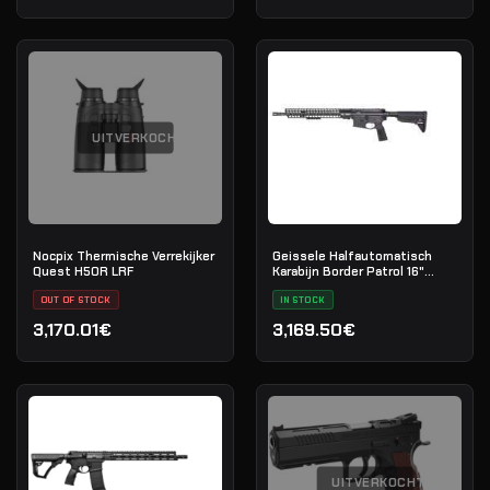
UITVERKOCHT
Nocpix Thermische Verrekijker
Geissele Halfautomatisch
Quest H50R LRF
Karabijn Border Patrol 16"
5.56MM - Black
OUT OF STOCK
IN STOCK
3,170.01€
3,169.50€
UITVERKOCHT