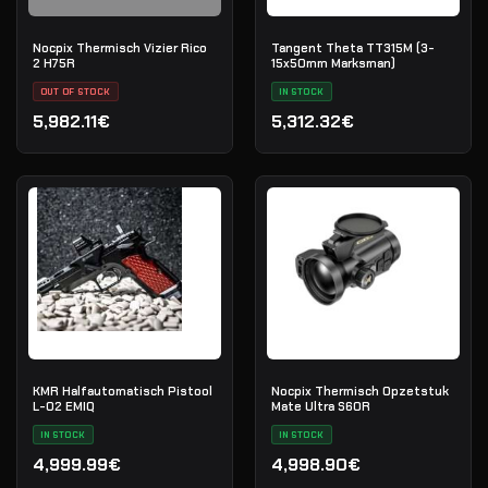
Nocpix Thermisch Vizier Rico
Tangent Theta TT315M (3-
2 H75R
15x50mm Marksman)
OUT OF STOCK
IN STOCK
5,982.11€
5,312.32€
KMR Halfautomatisch Pistool
Nocpix Thermisch Opzetstuk
L-02 EMIQ
Mate Ultra S60R
IN STOCK
IN STOCK
4,999.99€
4,998.90€