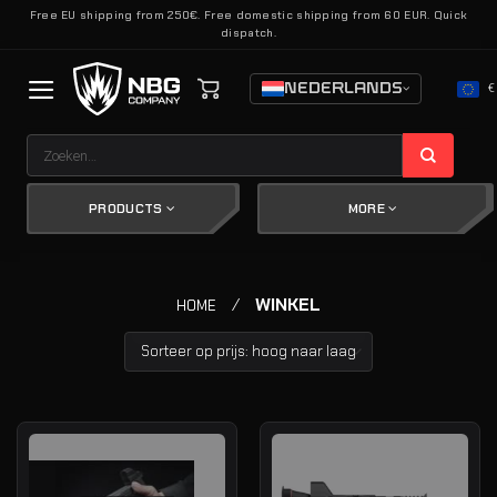
Ga
Free EU shipping from 250€. Free domestic shipping from 60 EUR. Quick
dispatch.
naar
inhoud
NEDERLANDS
€
Zoeken
naar:
PRODUCTS
MORE
/
WINKEL
HOME