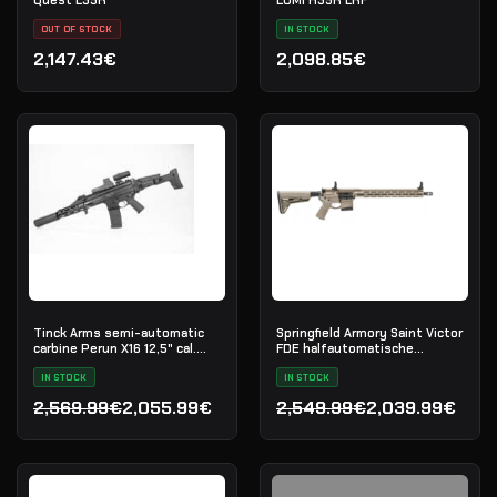
OUT OF STOCK
IN STOCK
2,147.43€
2,098.85€
Tinck Arms semi-automatic
Springfield Armory Saint Victor
carbine Perun X16 12,5" cal.
FDE halfautomatische
5.56x45
karabijn, .223 Rem
IN STOCK
IN STOCK
2,569.99€
2,055.99€
2,549.99€
2,039.99€
Oorspronkelijke prijs was: 2,569.99€.
Huidige prijs is: 2,055.99€.
Oorspronkelijke prijs was
Huidige prijs is: 2,039.99€