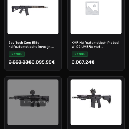
Zev Tech Core Elite
KMR Halfautomatisch Pistool
halfautomatische karabijn,
W-02 UMBRA met
.223 Rem
Schroefloop
IN STOCK
IN STOCK
3,869.99€
3,095.99€
3,067.24€
Oorspronkelijke prijs was: 3,869.99€.
Huidige prijs is: 3,095.99€.
UITVERKOCHT