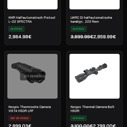
KMR Halfautomatisch Pistool
LWRC DI halfautomatische
L-02 SPECTRA
karabijn, .223 Rem
IN STOCK
IN STOCK
2,964.98€
3,699.99€
2,959.99€
Oorspronkelijke prijs was
Huidige prijs is: 2,959.99€
UITVERKOCHT
Nocpix Thermische Camera
Nocpix Thermal Camera Bolt
VISTA H50R LRF
H50R
OUT OF STOCK
IN STOCK
2,899.03€
3,100.00€
2,799.00€