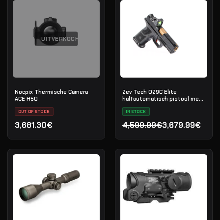
UITVERKOCHT
Nocpix Thermische Camera
Zev Tech OZ9C Elite
ACE H50
halfautomatisch pistool met
Trijicon RMR, kal. 9×19
OUT OF STOCK
IN STOCK
3,681.30€
4,599.99€
3,679.99€
Oorspronkelijke prijs was
Huidige prijs is: 3,679.99€