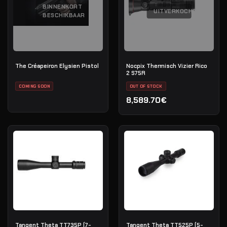
BINNENKORT
UITVERKOCHT
BESCHIKBAAR
The Créapeiron Elysien Pistol
Nocpix Thermisch Vizier Rico
2 S75R
COMING SOON
OUT OF STOCK
8,589.70€
Tangent Theta TT735P (7-
Tangent Theta TT525P (5-