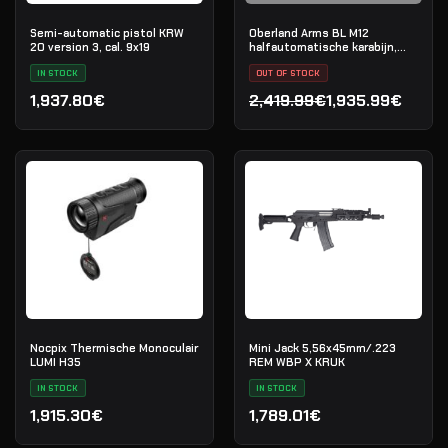
Semi-automatic pistol KRW
Oberland Arms BL M12
20 version 3, cal. 9x19
halfautomatische karabijn,
.223 Rem
IN STOCK
OUT OF STOCK
1,937.80€
2,419.99€
1,935.99€
Oorspronkelijke prijs was
Huidige prijs is: 1,935.99€
Nocpix Thermische Monoculair
Mini Jack 5,56x45mm/.223
LUMI H35
REM WBP X KRUK
IN STOCK
IN STOCK
1,915.30€
1,789.01€