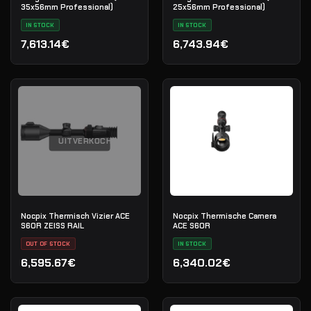
35x56mm Professional)
25x56mm Professional)
IN STOCK
IN STOCK
7,613.14€
6,743.94€
UITVERKOCHT
Nocpix Thermisch Vizier ACE
Nocpix Thermische Camera
S60R ZEISS RAIL
ACE S60R
OUT OF STOCK
IN STOCK
6,595.67€
6,340.02€