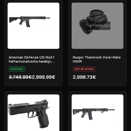
UITVERKOCHT
American Defense UIC Mod 1
Nocpix Thermisch Vizier Mate
halfautomatische karabijn,
H50R
.223 Rem
IN STOCK
OUT OF STOCK
3,749.99€
2,999.99€
2,998.73€
Oorspronkelijke prijs was: 3,749.99€.
Huidige prijs is: 2,999.99€.