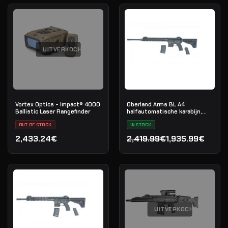
UITVERKOCHT
Vortex Optics - Impact® 4000
Oberland Arms BL A4
Ballistic Laser Rangefinder
halfautomatische karabijn,
.223 Rem
OUT OF STOCK
IN STOCK
2,433.24€
2,419.99€
1,935.99€
Oorspronkelijke prijs was
Huidige prijs is: 1,935.99€
UITVERKOCHT