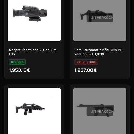
UITVERKOCHT
Nocpix Thermisch Vizier Slim
Semi-automatic rifle KRW 20
L35
version 5-AR,9х19
IN STOCK
OUT OF STOCK
1,953.13€
1,937.80€
UITVERKOCHT