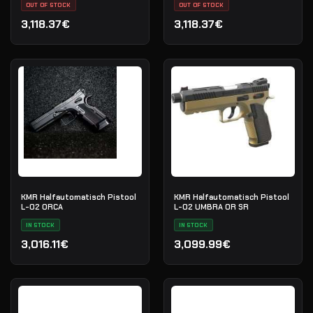
OUT OF STOCK
70G020686
OUT OF STOCK
3,118.37€
3,118.37€
KMR Halfautomatisch Pistool
KMR Halfautomatisch Pistool
L-02 ORCA
L-02 UMBRA OR SR
IN STOCK
IN STOCK
3,016.11€
3,099.99€