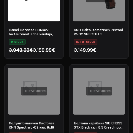
Daniel Defense DDM4V7
KMR Halfautomatisch Pistool
halfautomatische karabijn,
W-02 SPECTRA S
.223 Rem
IN STOCK
OUT OF STOCK
3,949.99€
3,159.99€
3,149.99€
Oorspronkelijke prijs was: 3,949.99€.
Huidige prijs is: 3,159.99€.
UITVERKOCHT
UITVERKOCHT
Полуавтоматичен Пистолет
Болтова карабина SIG CROSS
KMR Spectra L-02 кал. 9х19
STX Black кал. 6.5 Creedmoore
20" - сериен номер: