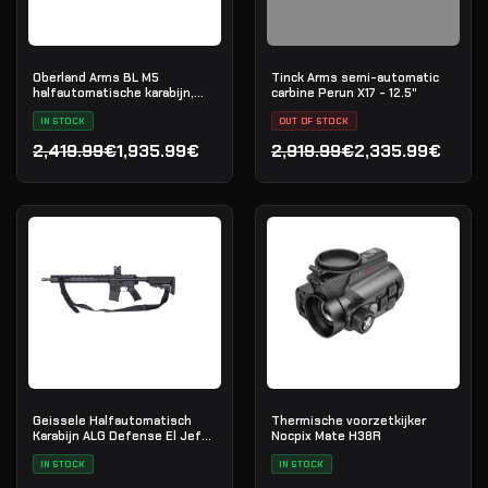
Oberland Arms BL M5
Tinck Arms semi-automatic
halfautomatische karabijn,
carbine Perun X17 - 12.5"
.223 Rem
IN STOCK
OUT OF STOCK
2,419.99€
1,935.99€
2,919.99€
2,335.99€
Oorspronkelijke prijs was: 2,419.99€.
Huidige prijs is: 1,935.99€.
Oorspronkelijke prijs was
Huidige prijs is: 2,335.99€
Geissele Halfautomatisch
Thermische voorzetkijker
Karabijn ALG Defense El Jefe
Nocpix Mate H38R
16" AR-15 5.56 NATO - Black
IN STOCK
IN STOCK