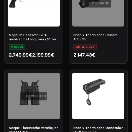
UITVERKOCHT
Magnum Research BFR-
Nocpix Thermische Camera
revolver met loop van 7,5", kal.
ACE L35
.45-70 Government
IN STOCK
OUT OF STOCK
2,749.99€
2,199.99€
2,147.43€
Oorspronkelijke prijs was: 2,749.99€.
Huidige prijs is: 2,199.99€.
UITVERKOCHT
Nocpix Thermische Verrekijker
Nocpix Thermische Monoculair
Quest L35R
LUMI H35R LRF