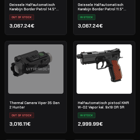
Geissele Halfautomatisch
Geissele Halfautomatisch
Karabijn Border Patrol 14.5"
Karabijn Border Patrol 11.5"
5.56MM - Black
5.56MM - Black
OUT OF STOCK
IN STOCK
3,067.24€
3,067.24€
UITVERKOCHT
Thermal Camera Viper 35 Gen
Halfautomatisch pistool KMR
2 Hunter
W-02 Vapor kal. 9x19 OR SR
OUT OF STOCK
IN STOCK
3,016.11€
2,999.99€