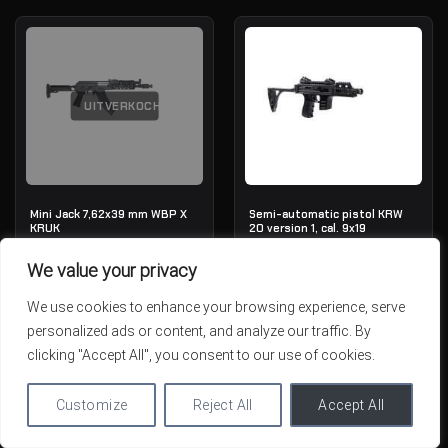
UITVERKOCHT
Mini Jack 7,62x39 mm WBP X
Semi-automatic pistol KRW
KRUK
20 version 1, cal. 9x19
OUT OF STOCK
IN STOCK
We value your privacy
1,789.01€
1,784.41€
We use cookies to enhance your browsing experience, serve
personalized ads or content, and analyze our traffic. By
clicking "Accept All", you consent to our use of cookies.
Customize
Reject All
Accept All
UITVERKOCHT
UITVERKOCHT