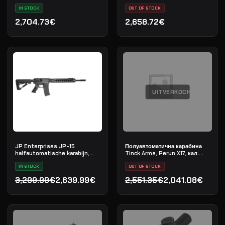
L-COMP
IN STOCK
OUT OF STOCK
2,704.73€
2,658.72€
UITVERKOCHT
JP Enterprises JP-15
Полуавтоматична карабина
halfautomatische karabijn,
Tinck Arms, Perun X17, кал.
.223 Rem
.308 Win, дължина на цевта
IN STOCK
12,5"
OUT OF STOCK
3,299.99€
2,639.99€
2,551.35€
2,041.08€
Oorspronkelijke prijs was: 3,299.99€.
Huidige prijs is: 2,639.99€.
Oorspronkelijke prijs was
Huidige prijs is: 2,041.08€