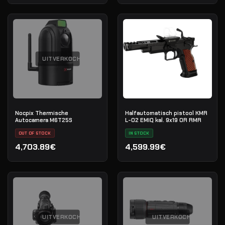
UITVERKOCHT
Nocpix Thermische
Halfautomatisch pistool KMR
Autocamera M6T25S
L-02 EMIQ kal. 9x19 OR RMR
OUT OF STOCK
IN STOCK
4,703.89€
4,599.99€
UITVERKOCHT
UITVERKOCHT