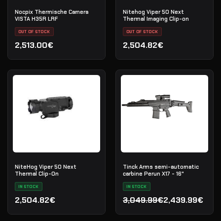
Nocpix Thermische Camera
Nitehog Viper 50 Next
VISTA H35R LRF
Thermal Imaging Clip-on
OUT OF STOCK
OUT OF STOCK
2,513.00€
2,504.82€
NiteHog Viper 50 Next
Tinck Arms semi-automatic
Thermal Clip-On
carbine Perun X17 - 16"
IN STOCK
IN STOCK
2,504.82€
3,049.99€
2,439.99€
Oorspronkelijke prijs was
Huidige prijs is: 2,439.99€