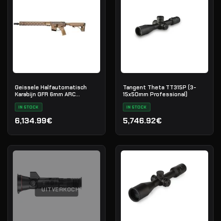
Geissele Halfautomatisch
Tangent Theta TT315P (3-
Karabijn GFR 6mm ARC
15x50mm Professional)
Maritime Reconnaissance 18"
- DDC
IN STOCK
IN STOCK
6,134.99€
5,746.92€
UITVERKOCHT