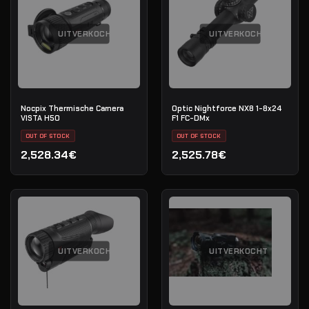
UITVERKOCHT
UITVERKOCHT
Nocpix Thermische Camera
Optic Nightforce NX8 1-8x24
VISTA H50
F1 FC-DMx
OUT OF STOCK
OUT OF STOCK
2,528.34€
2,525.78€
UITVERKOCHT
UITVERKOCHT