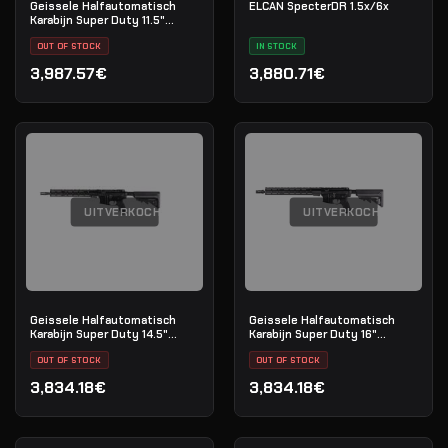
Geissele Halfautomatisch
ELCAN SpecterDR 1.5x/6x
Karabijn Super Duty 11.5"
5.56MM - Black
OUT OF STOCK
IN STOCK
3,987.57€
3,880.71€
UITVERKOCHT
UITVERKOCHT
Geissele Halfautomatisch
Geissele Halfautomatisch
Karabijn Super Duty 14.5"
Karabijn Super Duty 16"
5.56MM - Luna Black
5.56MM - Luna Black
OUT OF STOCK
OUT OF STOCK
3,834.18€
3,834.18€