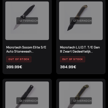
UITVERKOCHT
UITVERKOCHT
Microtech Socom Elite S/E
Microtech L.U.D.T. T/E Gen
Auto Stonewash
III Zwart Gedeeltelijk
Standaard
gekarteld OD Groen
OUT OF STOCK
OUT OF STOCK
399.99€
384.99€
UITVERKOCHT
UITVERKOCHT