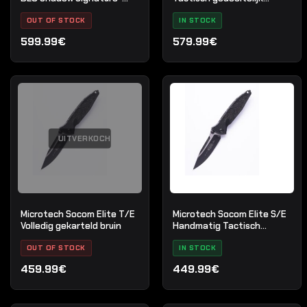
serie
gekarteld
OUT OF STOCK
IN STOCK
599.99€
579.99€
UITVERKOCHT
Microtech Socom Elite T/E
Microtech Socom Elite S/E
Volledig gekarteld bruin
Handmatig Tactisch
Standaard Zwart
OUT OF STOCK
IN STOCK
459.99€
449.99€