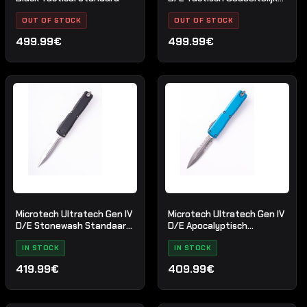
gekarteld Zwart
OUT OF STOCK
OUT OF STOCK
499.99€
499.99€
Microtech Ultratech Gen IV
Microtech Ultratech Gen IV
D/E Stonewash Standaard
D/E Apocalyptisch
Zwart
gedeeltelijk gekarteld
IN STOCK
blauw
IN STOCK
419.99€
409.99€