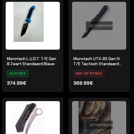
UITVERKOCHT
Microtech L.U.D.T. T/E Gen
Microtech UTX-85 Gen IV
III Zwart Standaard Blauw
T/E Tactisch Standaard
Zwart
IN STOCK
OUT OF STOCK
374.99€
369.99€
UITVERKOCHT