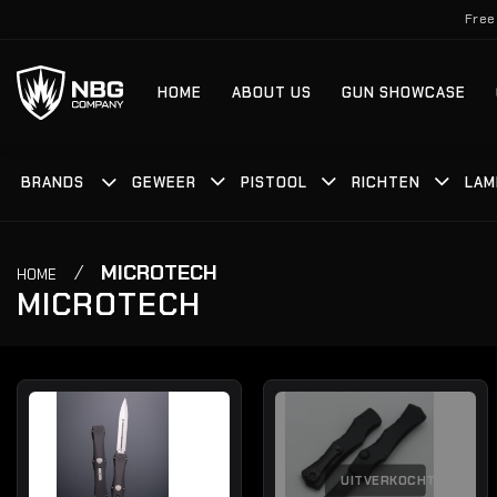
Ga
Free
naar
inhoud
HOME
ABOUT US
GUN SHOWCASE
BRANDS
GEWEER
PISTOOL
RICHTEN
LAM
/
MICROTECH
HOME
MICROTECH
UITVERKOCHT