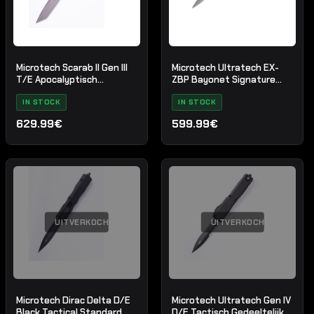
Microtech Scarab II Gen III
Microtech Ultratech EX-
T/E Apocalyptisch
ZBP Bayonet Signature
Standaard Blauw
Series Natural Clear
IN STOCK
Apocalyptic Standard
IN STOCK
629.99€
599.99€
UITVERKOCHT
UITVERKOCHT
Microtech Dirac Delta D/E
Microtech Ultratech Gen IV
Black Tactical Standard
D/E Tactisch Gedeeltelijk