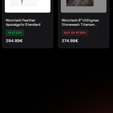
Microtech Feather
Microtech 6" Utilitymes
Apocalyptic Standard
Stonewash Titanium
Bolster Zwart G-10
IN STOCK
OUT OF STOCK
294.99€
274.99€