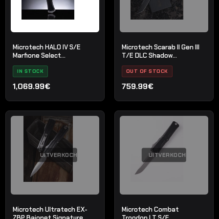
Microtech HALO IV S/E
Microtech Scarab II Gen III
Marfione Select
T/E DLC Shadow
Stonewash
Signature-serie
IN STOCK
OUT OF STOCK
1,069.99€
759.99€
UITVERKOCHT
UITVERKOCHT
Microtech Ultratech EX-
Microtech Combat
ZBP Bajonet Signature
Troodon LT S/E