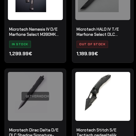
Microtech Nemesis IV D/E
Microtech HALO IV T/E
Marfione Select M390MK
Marfione Select DLC
Stonewash
Apocalyptic
IN STOCK
OUT OF STOCK
1,299.99€
1,189.99€
UITVERKOCHT
Microtech Dirac Delta D/E
Microtech Stitch S/E
DLC Shadow Signature-
Tactisch gedeeltelijk