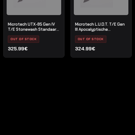
Microtech UTX-85 Gen IV
Microtech L.U.D.T. T/E Gen
T/E Stonewash Standaard
III Apocalyptische
Zwart
Standaard OD Groen
OUT OF STOCK
OUT OF STOCK
325.99€
324.99€