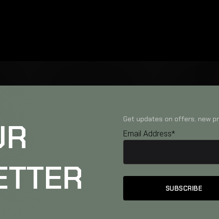
Get updates on offers, new pr
UR
Email Address*
ETTER