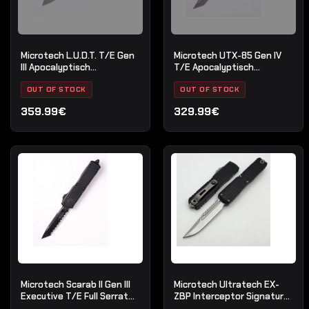
Microtech L.U.D.T. T/E Gen
Microtech UTX-85 Gen IV
III Apocalyptisch
T/E Apocalyptisch
Gedeeltelijk Gekarteld
Standaard Tan
Natuurlijk Helder
OUT OF STOCK
OUT OF STOCK
359.99€
329.99€
Microtech Scarab II Gen III
Microtech Ultratech EX-
Executive T/E Full Serrate
ZBP Interceptor Signature
Black Tactical
Series Stonewash