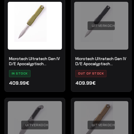
UITVERKOCHT
Microtech Ultratech Gen IV
Microtech Ultratech Gen IV
D/E Apocalyptisch
D/E Apocalyptisch
Gedeeltelijk gekarteld OD
gedeeltelijk gekarteld
Groen
IN STOCK
OUT OF STOCK
409.99€
409.99€
UITVERKOCHT
UITVERKOCHT