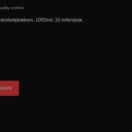
uality control
lwitplakkers. 1000/rol, 10 rollen/pak.
s aantal
WAGEN