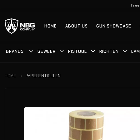
Ga
Free
naar
inhoud
HOME
ABOUT US
GUN SHOWCASE
BRANDS
GEWEER
PISTOOL
RICHTEN
LAM
HOME
PAPIEREN DOELEN