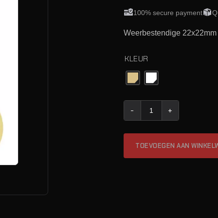
100% secure payment
Q
Weerbestendige 22x22mm doe
KLEUR
Daa 22X22Mm Target Patche
TOEVOEGEN AAN WINKEL