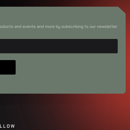
oducts and events and more by subscribing to our newsletter.
LLOW