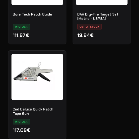
Bore Tech Patch Guide
DAA Dry-Fire Target Set
(Metric - USPSA)
IN STOCK
OUT OF STOCK
111.97€
19.94€
Ced Deluxe Quick Patch
Tape Gun
IN STOCK
117.09€