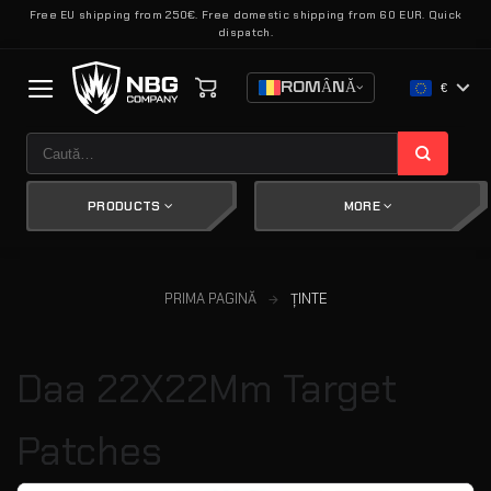
Skip
Free EU shipping from 250€. Free domestic shipping from 60 EUR. Quick
dispatch.
to
content
ROMÂNĂ
€
Caută
după:
PRODUCTS
MORE
PRIMA PAGINĂ
ȚINTE
Daa 22X22Mm Target
Patches