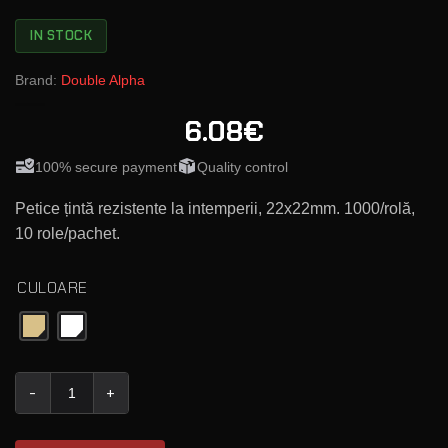
IN STOCK
Brand:
Double Alpha
6.08€
100% secure payment
Quality control
Petice țintă rezistente la intemperii, 22x22mm. 1000/rolă,
10 role/pachet.
CULOARE
Cantitate Daa 22X22Mm Target Patches