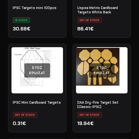
IPSC Targets mini 100pcs
Uspsa Metric Cardboard
Targets White Back
IN STOCK
OUT OF STOCK
30.68€
86.41€
STOC
STOC
EPUIZAT
EPUIZAT
IPSC Mini Cardboard Targets
DAA Dry-Fire Target Set
(Classic-IPSC)
OUT OF STOCK
OUT OF STOCK
0.31€
19.94€