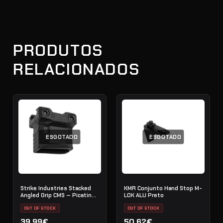
PRODUTOS
RELACIONADOS
ESGOTADO
ESGOTADO
Strike Industries Stacked
KMR Conjunto Hand Stop M-
Angled Grip CMS — Picatinny
LOK ALU Preto
— Preto
OUT OF STOCK
OUT OF STOCK
39.99€
50.62€