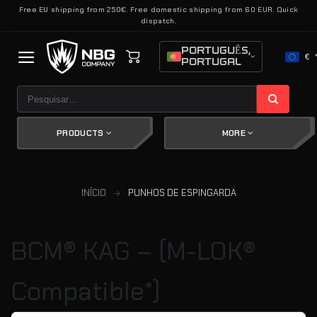
Skip
Free EU shipping from 250€. Free domestic shipping from 60 EUR. Quick
dispatch.
to
content
PORTUGUÊS,
€
PORTUGAL
Pesquisar
por:
PRODUCTS
MORE
INÍCIO
PUNHOS DE ESPINGARDA
BCM® KAG – (M-LOK®
Compatible*)