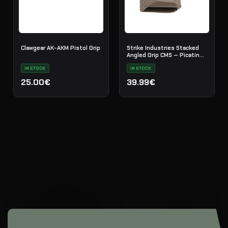
Clawgear AK-AKM Pistol Grip
Strike Industries Stacked
Angled Grip CMS — Picatinny
— FDE
IN STOCK
IN STOCK
25.00€
39.99€