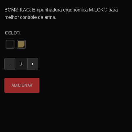
BCM® KAG: Empunhadura ergonômica M-LOK® para
melhor controle da arma.
COLOR
Quantidade de BCM® KAG - (M-LOK® Compatible*)
ADICIONAR