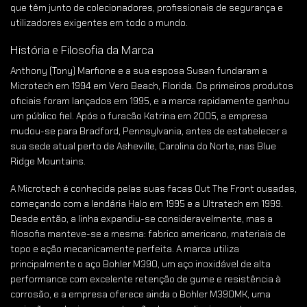
que têm junto de colecionadores, profissionais de segurança e
utilizadores exigentes em todo o mundo.
História e Filosofia da Marca
Anthony (Tony) Marfione e a sua esposa Susan fundaram a
Microtech em 1994 em Vero Beach, Florida. Os primeiros produtos
oficiais foram lançados em 1995, e a marca rapidamente ganhou
um público fiel. Após o furacão Katrina em 2005, a empresa
mudou-se para Bradford, Pennsylvania, antes de estabelecer a
sua sede atual perto de Asheville, Carolina do Norte, nas Blue
Ridge Mountains.
A Microtech é conhecida pelas suas facas Out The Front ousadas,
começando com a lendária Halo em 1995 e a Ultratech em 1999.
Desde então, a linha expandiu-se consideravelmente, mas a
filosofia manteve-se a mesma: fabrico americano, materiais de
topo e ação mecanicamente perfeita. A marca utiliza
principalmente o aço Bohler M390, um aço inoxidável de alta
performance com excelente retenção de gume e resistência à
corrosão, e a empresa oferece ainda o Bohler M390MK, uma