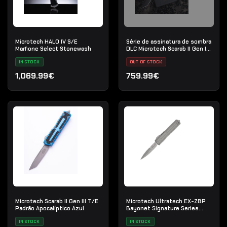
Microtech HALO IV S/E
Série de assinatura de sombra
Marfione Select Stonewash
DLC Microtech Scarab II Gen III
T/E
IN STOCK
OUT OF STOCK
1,069.99€
759.99€
Microtech Scarab II Gen III T/E
Microtech Ultratech EX-ZBP
Padrão Apocalíptico Azul
Bayonet Signature Series
Natural Clear Apocalyptic
IN STOCK
Standard
IN STOCK