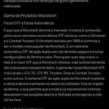
variação exclusiva com retenção de gume ligeiramente
melhorada.
Gama de Produtos Microtech
Facas OTF e Facas Automáticas
É aqui que a Microtech domina o mercado. A marca é conhecida
pelos seus canivetes automáticos OTF icónicos, como o Ultratech
e o Combat Troodon. O Ultratech estreou em 1999 e continua a
ser o modelo mais popular da Microtech. É um canivete
automático OTF de ação dupla com clip de bolso seguro e muitas
configurações de lâmina e cabo. Para quem quer algo maior, o
Halo é o maior OTF que a Microtech oferece, mas suficientemente
slim e leve para transporte diário. A gama de Facas Microtech OTF
inclui ainda o UTX-70, UTX-85, Troodon, Dirac e Combat Troodon,
entre outros. O sistema OTF de ação dupla da Microtech implanta
e retrai a lâmina mantendo os dedos do utilizador fora do trajeto
da lâmina, o que permite que a mola e os mecanismos internos
descansem nas posições aberta e fechada, prolongando a vida
útil da faca.