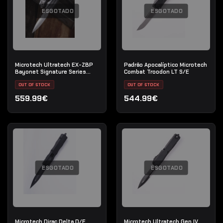
ESGOTADO
ESGOTADO
Microtech Ultratech EX-ZBP
Padrão Apocalíptico Microtech
Bayonet Signature Series
Combat Troodon LT S/E
Stonewash totalmente
serrilhado
OUT OF STOCK
OUT OF STOCK
559.99€
544.99€
ESGOTADO
ESGOTADO
Microtech Dirac Delta D/E
Microtech Ultratech Gen IV