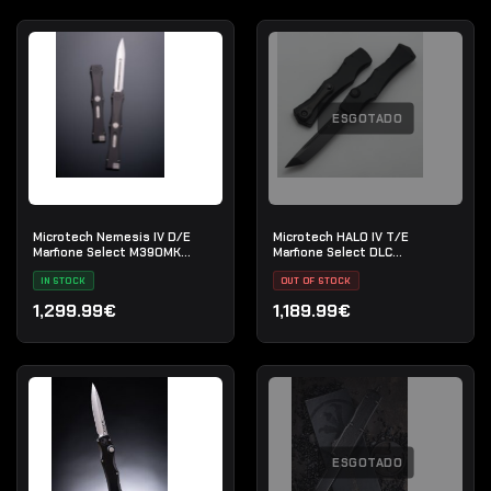
ESGOTADO
Microtech Nemesis IV D/E
Microtech HALO IV T/E
Marfione Select M390MK
Marfione Select DLC
Stonewash
Apocalyptic
IN STOCK
OUT OF STOCK
1,299.99€
1,189.99€
ESGOTADO