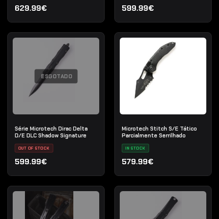
629.99€
599.99€
ESGOTADO
Série Microtech Dirac Delta
Microtech Stitch S/E Tático
D/E DLC Shadow Signature
Parcialmente Serrilhado
OUT OF STOCK
IN STOCK
599.99€
579.99€