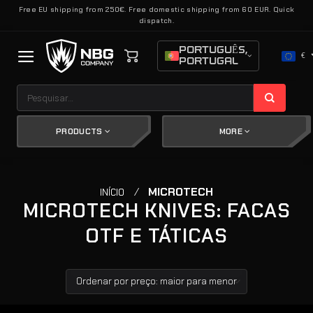
Skip
Free EU shipping from 250€. Free domestic shipping from 60 EUR. Quick
dispatch.
to
content
PORTUGUÊS,
€
PORTUGAL
Pesquisar
por:
PRODUCTS
MORE
/
MICROTECH
INÍCIO
MICROTECH KNIVES: FACAS
OTF E TÁTICAS