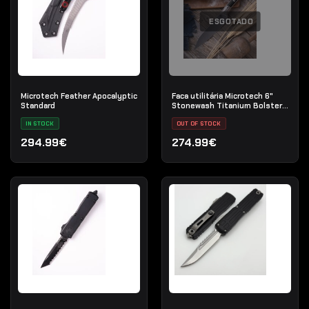
ESGOTADO
Microtech Feather Apocalyptic
Faca utilitária Microtech 6"
Standard
Stonewash Titanium Bolster
Preto G-10
IN STOCK
OUT OF STOCK
294.99€
274.99€