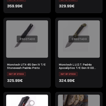
Transparente
359.99€
329.99€
ESGOTADO
ESGOTADO
Microtech UTX-85 Gen IV T/E
Microtech L.U.D.T. Padrão
Stonewash Padrão Preto
Apocalíptico T/E Gen III OD
Verde
OUT OF STOCK
OUT OF STOCK
325.99€
324.99€