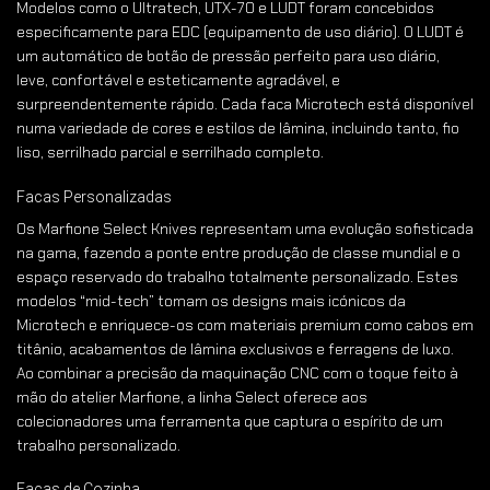
Modelos como o Ultratech, UTX-70 e LUDT foram concebidos
especificamente para EDC (equipamento de uso diário). O LUDT é
um automático de botão de pressão perfeito para uso diário,
leve, confortável e esteticamente agradável, e
surpreendentemente rápido. Cada faca Microtech está disponível
numa variedade de cores e estilos de lâmina, incluindo tanto, fio
liso, serrilhado parcial e serrilhado completo.
Facas Personalizadas
Os Marfione Select Knives representam uma evolução sofisticada
na gama, fazendo a ponte entre produção de classe mundial e o
espaço reservado do trabalho totalmente personalizado. Estes
modelos “mid-tech” tomam os designs mais icónicos da
Microtech e enriquece-os com materiais premium como cabos em
titânio, acabamentos de lâmina exclusivos e ferragens de luxo.
Ao combinar a precisão da maquinação CNC com o toque feito à
mão do atelier Marfione, a linha Select oferece aos
colecionadores uma ferramenta que captura o espírito de um
trabalho personalizado.
Facas de Cozinha