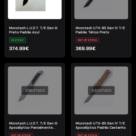
Microtech L.U.D.T. T/E Gen III
Microtech UTX-85 Gen IV T/E
Preto Padrão Azul
Padrão Tático Preto
IN STOCK
OUT OF STOCK
374.99€
369.99€
ESGOTADO
ESGOTADO
Microtech L.U.D.T. T/E Gen III
Microtech UTX-85 Gen IV T/E
Apocalíptico Parcialmente
Apocalíptico Padrão Castanho
Serrilhado Natural
OUT OF STOCK
OUT OF STOCK