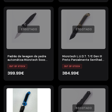
ESGOTADO
ESGOTADO
Padrão de lavagem de pedra
Microtech L.U.D.T. T/E Gen III
automática Microtech Socom
Preto Parcialmente Serrilhado
Elite S/E
OD Verde
OUT OF STOCK
OUT OF STOCK
399.99€
384.99€
ESGOTADO