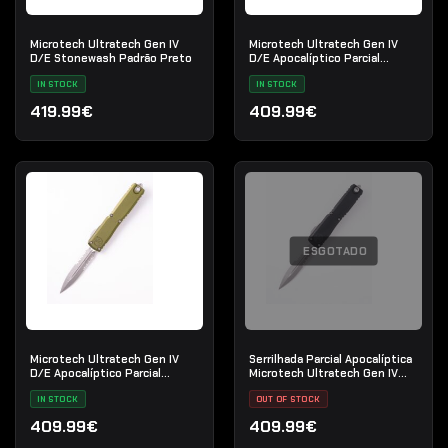
Microtech Ultratech Gen IV
Microtech Ultratech Gen IV
D/E Stonewash Padrão Preto
D/E Apocalíptico Parcial
Serrilhado Azul
IN STOCK
IN STOCK
419.99€
409.99€
ESGOTADO
Microtech Ultratech Gen IV
Serrilhada Parcial Apocalíptica
D/E Apocalíptico Parcial
Microtech Ultratech Gen IV
Serrilhado OD Verde
D/E
IN STOCK
OUT OF STOCK
409.99€
409.99€