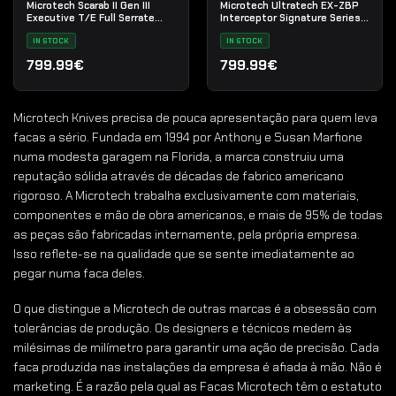
Microtech Scarab II Gen III
Microtech Ultratech EX-ZBP
Executive T/E Full Serrate
Interceptor Signature Series
Black Tactical
Stonewash Standard
IN STOCK
IN STOCK
799.99€
799.99€
Microtech Knives precisa de pouca apresentação para quem leva
facas a sério. Fundada em 1994 por Anthony e Susan Marfione
numa modesta garagem na Florida, a marca construiu uma
reputação sólida através de décadas de fabrico americano
rigoroso. A Microtech trabalha exclusivamente com materiais,
componentes e mão de obra americanos, e mais de 95% de todas
as peças são fabricadas internamente, pela própria empresa.
Isso reflete-se na qualidade que se sente imediatamente ao
pegar numa faca deles.
O que distingue a Microtech de outras marcas é a obsessão com
tolerâncias de produção. Os designers e técnicos medem às
milésimas de milímetro para garantir uma ação de precisão. Cada
faca produzida nas instalações da empresa é afiada à mão. Não é
marketing. É a razão pela qual as Facas Microtech têm o estatuto