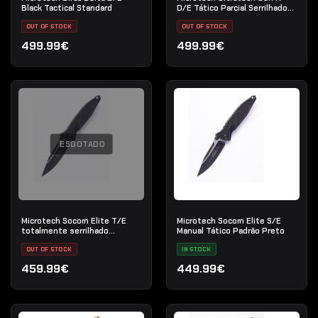
Black Tactical Standard
D/E Tático Parcial Serrilhado
Preto
OUT OF STOCK
OUT OF STOCK
499.99€
499.99€
ESGOTADO
Microtech Socom Elite T/E
Microtech Socom Elite S/E
totalmente serrilhado
Manual Tático Padrão Preto
bronzeado
OUT OF STOCK
IN STOCK
459.99€
449.99€