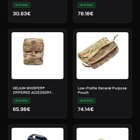
IN STOCK
IN STOCK
30.63€
76.18€
HELIUM WHISPER®
Low-Profile General Purpose
ZIPPERED ACCESSORY
Pouch
POUCH
IN STOCK
IN STOCK
65.96€
74.14€