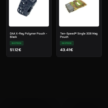
DAA X-Ray Polymer Pouch -
Ten-Speed® Single 308 Mag
Black
Pouch
IN STOCK
IN STOCK
51.12€
43.41€