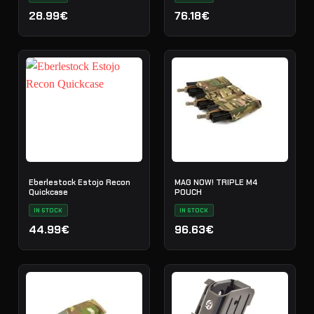
28.99€
76.18€
Eberlestock Estojo Recon
MAG NOW! TRIPLE M4
Quickcase
POUCH
IN STOCK
IN STOCK
44.99€
96.63€