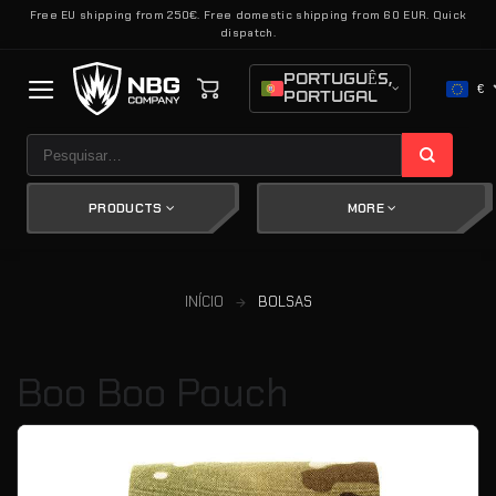
Skip
Free EU shipping from 250€. Free domestic shipping from 60 EUR. Quick
dispatch.
to
content
PORTUGUÊS,
€
PORTUGAL
Pesquisar
por:
PRODUCTS
MORE
INÍCIO
BOLSAS
Boo Boo Pouch