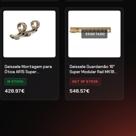
ESGOTADO
Geissele Montagem para
Geissele Guardamão 16"
Ótica AR15 Super
Super Modular Rail MK18
Precision 30mm Extended
M-LOK
IN STOCK
OUT OF STOCK
428.97€
546.57€