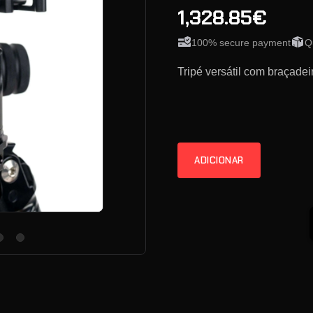
1,328.85€
100% secure payment
Q
Tripé versátil com braçadei
ADICIONAR