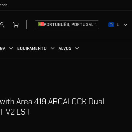
atch.
PORTUGUÊS, PORTUGAL
€
RGA
EQUIPAMENTO
ALVOS
 with Area 419 ARCALOCK Dual
 V2 LS I