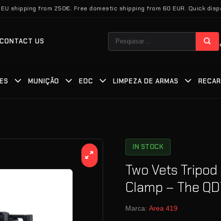
 EU shipping from 250€. Free domestic shipping from 60 EUR. Quick disp
Pesquisar
CONTACT US
por:
ES
MUNIÇÃO
EDC
LIMPEZA DE ARMAS
RECA
IN STOCK
Two Vets Tripod
Clamp – The QDT
Marca:
Area 419