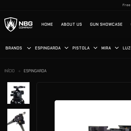
Skip
Free
to
content
HOME
ABOUT US
GUN SHOWCASE
BRANDS
ESPINGARDA
PISTOLA
MIRA
LUZ
INÍCIO
ESPINGARDA