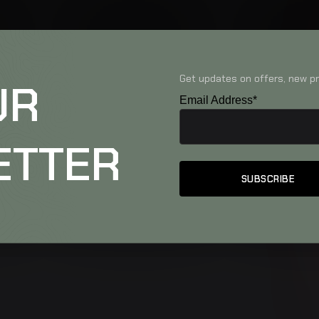
Get updates on offers, new pr
UR
Email Address*
ETTER