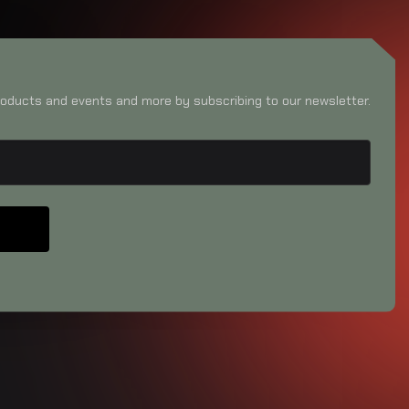
oducts and events and more by subscribing to our newsletter.