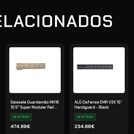
ELACIONADOS
Geissele Guardamão MK16
ALG Defense EMR V3X 15”
10.5" Super Modular Rail M-
Handguard - Black
LOK
IN STOCK
IN STOCK
474.99€
234.68€