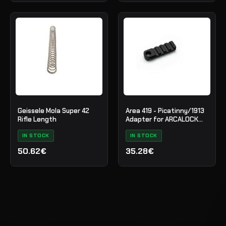
Geissele Mola Super 42
Area 419 - Picatinny/1913
Rifle Length
Adapter for ARCALOCK
Clamps
IN STOCK
IN STOCK
50.62€
35.28€