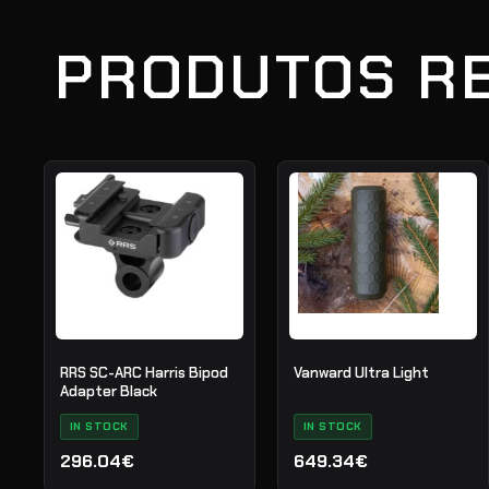
PRODUTOS R
RRS SC-ARC Harris Bipod
Vanward Ultra Light
Adapter Black
IN STOCK
IN STOCK
296.04€
649.34€