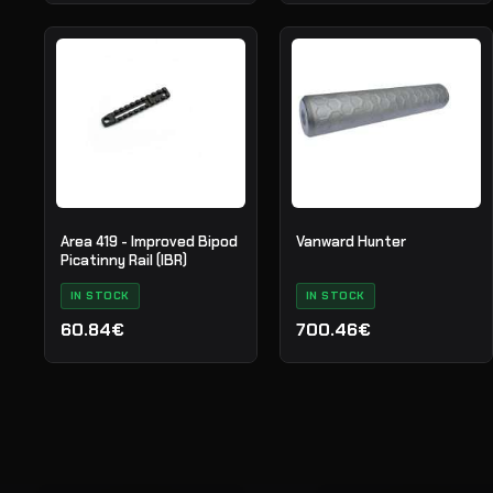
Area 419 - Improved Bipod
Vanward Hunter
Picatinny Rail (IBR)
IN STOCK
IN STOCK
60.84€
700.46€