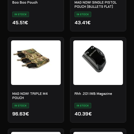
Boo Boo Pouch
MAG NOW! SINGLE PISTOL
POUCH (BULLETS FLAT)
IN STOCK
IN STOCK
45.51€
43.41€
MAG NOW! TRIPLE M4
Rhh .201 IWB Magazine
POUCH
IN STOCK
IN STOCK
96.63€
40.39€