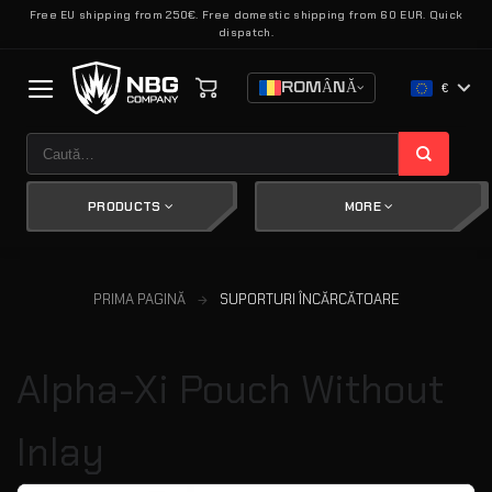
Skip
Free EU shipping from 250€. Free domestic shipping from 60 EUR. Quick
dispatch.
to
content
ROMÂNĂ
€
Caută
după:
PRODUCTS
MORE
PRIMA PAGINĂ
SUPORTURI ÎNCĂRCĂTOARE
Alpha-Xi Pouch Without
Inlay