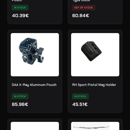
Pouch
Type Glock
IN STOCK
OUT OF STOCK
40.39€
60.84€
DAA X-Ray Aluminum Pouch
RH Sport Pistol Mag Holder
IN STOCK
IN STOCK
65.96€
45.51€