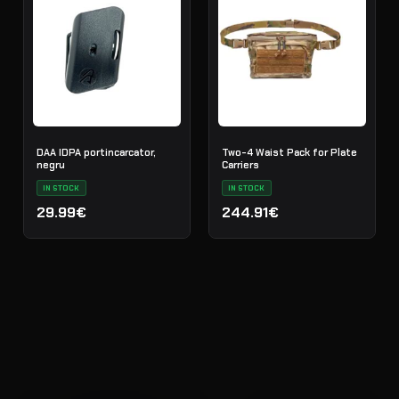
DAA IDPA portincarcator,
Two-4 Waist Pack for Plate
negru
Carriers
IN STOCK
IN STOCK
29.99€
244.91€