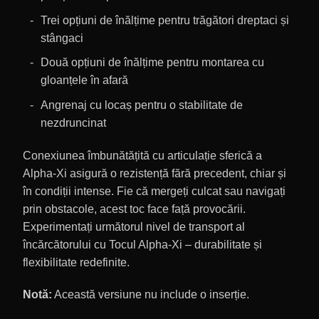
Trei opțiuni de înălțime pentru trăgători dreptaci și
stângaci
Două opțiuni de înălțime pentru montarea cu
gloanțele în afară
Angrenaj cu locaș pentru o stabilitate de
nezdruncinat
Conexiunea îmbunătățită cu articulație sferică a
Alpha-Xi asigură o rezistență fără precedent, chiar și
în condiții intense. Fie că mergeți culcat sau navigați
prin obstacole, acest toc face față provocării.
Experimentați următorul nivel de transport al
încărcătorului cu Tocul Alpha-Xi – durabilitate și
flexibilitate redefinite.
Notă:
Această versiune nu include o inserție.