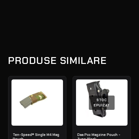
PRODUSE SIMILARE
STOC
EPUIZAT
Ten-Speed® Single M4 Mag
Daa Pcc Magzine Pouch -