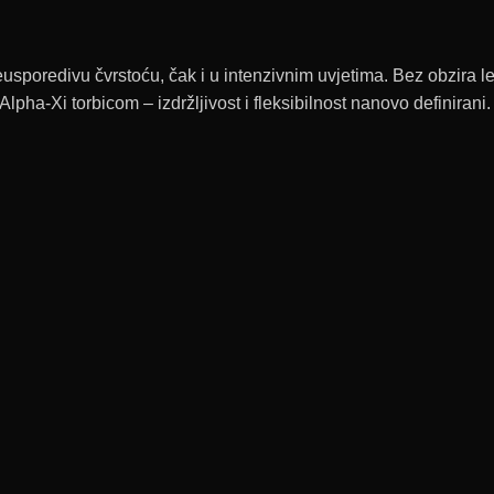
sporedivu čvrstoću, čak i u intenzivnim uvjetima. Bez obzira leži
pha-Xi torbicom – izdržljivost i fleksibilnost nanovo definirani.