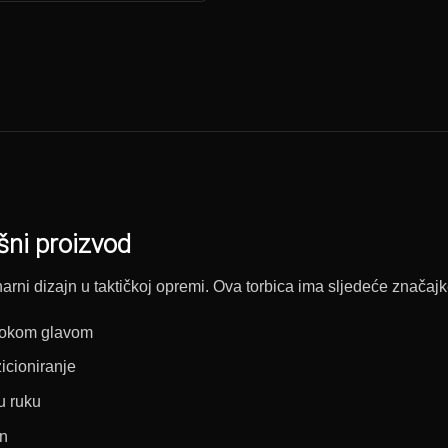
šni proizvod
arni dizajn u taktičkoj opremi. Ova torbica ima sljedeće značajk
irokom glavom
icioniranje
vu ruku
an