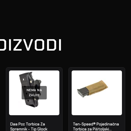
OIZVODI
NEMA NA
ZALIHI
Daa Pcc Torbica Za
Ten-Speed® Pojedinačna
Spremnik - Tip Glock
Torbica za Pištoljski