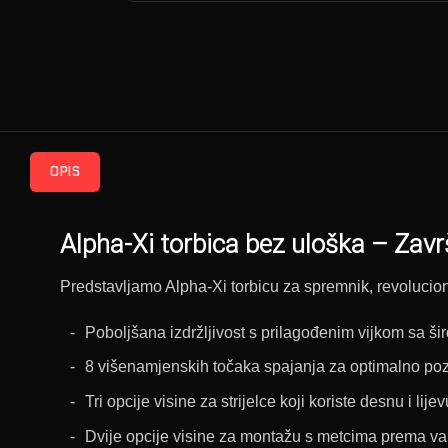
OPIS
Alpha-Xi torbica bez uloška – Zavr
Predstavljamo Alpha-Xi torbicu za spremnik, revolucion
Poboljšana izdržljivost s prilagođenim vijkom sa š
8 višenamjenskih točaka spajanja za optimalno poz
Tri opcije visine za strijelce koji koriste desnu i lije
Dvije opcije visine za montažu s metcima prema v