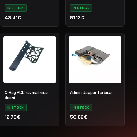
IN STOCK
IN STOCK
43.41€
51.12€
X-Ray PCC razmaknica
Admin Dapper torbica
desni
IN STOCK
IN STOCK
12.78€
50.62€