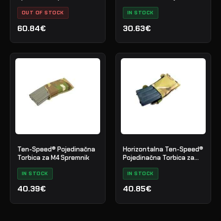
Spremnik
OUT OF STOCK
IN STOCK
60.84€
30.63€
Ten-Speed® Pojedinačna
Horizontalna Ten-Speed®
Torbica za M4 Spremnik
Pojedinačna Torbica za
M4 Spremnik
IN STOCK
IN STOCK
40.39€
40.85€