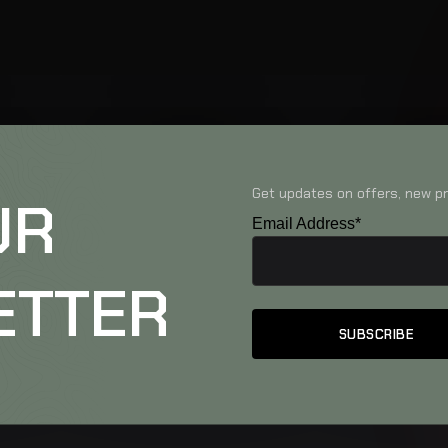
Get updates on offers, new pr
UR
Email Address*
ETTER