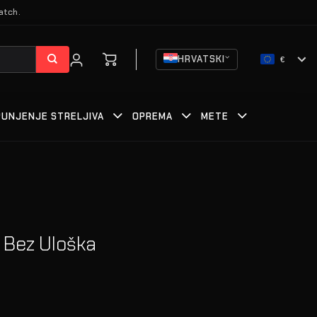
atch.
HRVATSKI
€
PUNJENJE STRELJIVA
OPREMA
METE
a Bez Uloška