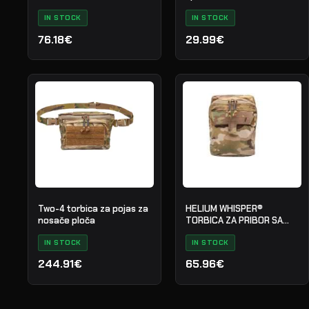
IN STOCK
IN STOCK
76.18€
29.99€
Two-4 torbica za pojas za
HELIUM WHISPER®
nosače ploča
TORBICA ZA PRIBOR SA
PATENTNIM ZATVARACEM
IN STOCK
IN STOCK
244.91€
65.96€