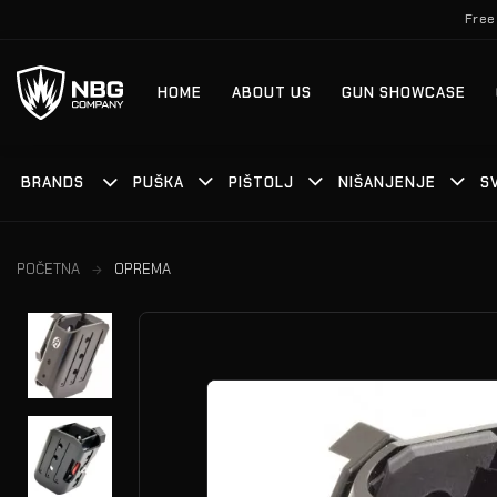
Skip
Free
to
content
HOME
ABOUT US
GUN SHOWCASE
BRANDS
PUŠKA
PIŠTOLJ
NIŠANJENJE
S
POČETNA
OPREMA