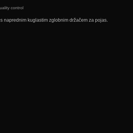
uality control
re s naprednim kuglastim zglobnim držačem za pojas.