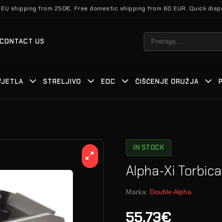
 EU shipping from 250€. Free domestic shipping from 60 EUR. Quick disp
Pretraži:
CONTACT US
VJETLA
STRELJIVO
EDC
ČIŠĆENJE ORUŽJA
IN STOCK
Alpha-Xi Torbic
Marka:
Double Alpha
55.73€