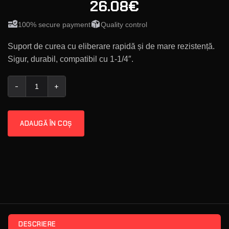
26.08€
100% secure payment
Quality control
Suport de curea cu eliberare rapidă și de mare rezistență.
Sigur, durabil, compatibil cu 1-1/4″.
Cantitate BCM® Quick Detach Sling Swivel (Heavy Duty Design
ADAUGĂ ÎN COȘ
DESCRIERE