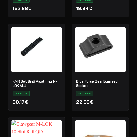
IN STOCK
IN STOCK
152.88€
19.94€
KMR Set Șină Picatinny M-
Blue Force Gear Burnsed
LOK ALU
Socket
IN STOCK
IN STOCK
30.17€
22.96€