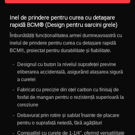
Inel de prindere pentru curea cu detașare
rapidă BCM® (Design pentru sarcini grele)
Îmbunătățiți funcționalitatea armei dumneavoastră cu
inelul de prindere pentru curea cu detașare rapidă
BCM®, proiectat pentru durabilitate și fiabilitate.
Designul cu buton la nivelul suprafeței previne
eliberarea accidentală, asigurând atașarea sigură
a curelei
Fabricat cu precizie din oțel carbon cu finisaj de
fosfat de mangan pentru o rezistență superioară la
coroziune
Debavurat prin rotire și sablat înainte de placare
pentru o suprafață netedă, fără agățături
Compatibil cu curele de 1-1/4″, oferind versatilitate