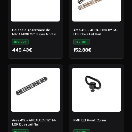
Geissele Apărătoare de
Area 419 - ARCALOCK 12" M-
Mână MK16 15" Super Modular
LOK Dovetail Rail
Rail M-LOK
IN STOCK
IN STOCK
449.43€
152.88€
Area 419 - ARCALOCK 12" M-
KMR QD Pivot Curea
LOK Dovetail Rail