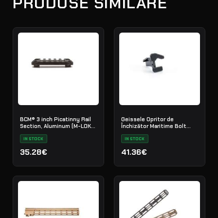
PRODUSE SIMILARE
BCM® 3 inch Picatinny Rail
Geissele Opritor de
Section, Aluminum (M-LOK®
Închizător Maritime Bolt
Compatible*)
Catch
IN STOCK
IN STOCK
35.28€
41.36€