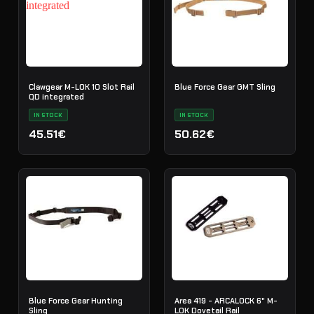
Clawgear M-LOK 10 Slot Rail
Blue Force Gear GMT Sling
QD integrated
IN STOCK
IN STOCK
45.51€
50.62€
Blue Force Gear Hunting
Area 419 - ARCALOCK 6" M-
Sling
LOK Dovetail Rail