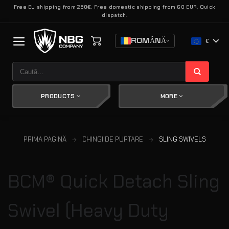
Skip
Free EU shipping from 250€. Free domestic shipping from 60 EUR. Quick
dispatch.
to
content
ROMÂNĂ
€
Caută
după:
PRODUCTS
MORE
PRIMA PAGINĂ
CHINGI DE PURTARE
SLING SWIVELS
BCM® Quick Detach Sling
Swivel (Heavy Duty