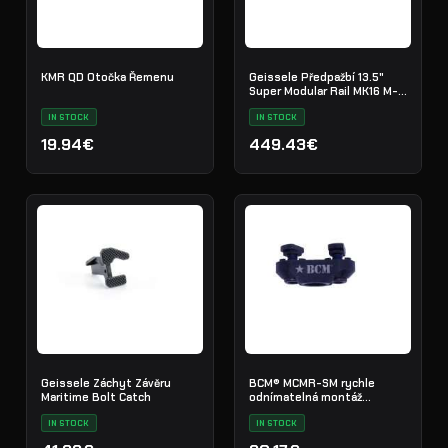
KMR QD Otočka Řemenu
Geissele Předpažbí 13.5"
Super Modular Rail MK16 M-
LOK
IN STOCK
IN STOCK
19.94€
449.43€
Geissele Záchyt Závěru
BCM® MCMR-SM rychle
Maritime Bolt Catch
odnímatelná montáž
popruhu (kompatibilní s M-
IN STOCK
LOK®)
IN STOCK