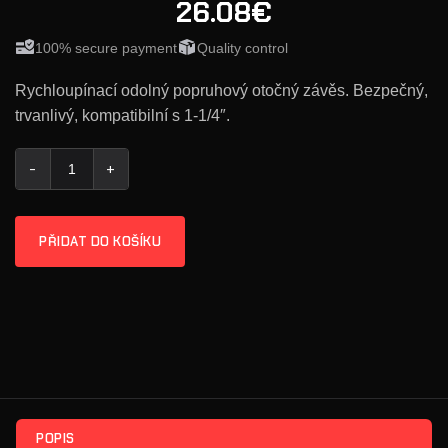
26.08€
100% secure payment
Quality control
Rychloupínací odolný popruhový otočný závěs. Bezpečný,
trvanlivý, kompatibilní s 1-1/4″.
BCM® rychloupínací otočný závěs na popruh (robustní design)
PŘIDAT DO KOŠÍKU
POPIS