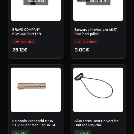
SKLADEM
SKLADEM
BRAVO COMPANY
Barwarus hlavice pro AK47
BCMGUNFIGHTER
(napínací páka)
Rychloupínací Otočný Závěs
Řemene Robustní
OUT OF STOCK
OUT OF STOCK
Provedení (BCM-QDSs-2)
28.12€
0.00€
Geissele Předpažbí MK16
Blue Force Gear Univerzální
10.5" Super Modular Rail M-
Drátěná Smyčka
LOK
IN STOCK
IN STOCK