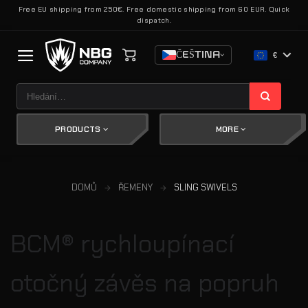
Přeskočit
Free EU shipping from 250€. Free domestic shipping from 60 EUR. Quick
dispatch.
na
obsah
ČEŠTINA
€
Hledat:
PRODUCTS
MORE
DOMŮ
ŘEMENY
SLING SWIVELS
BCM® rychloupínací
otočný závěs na popruh