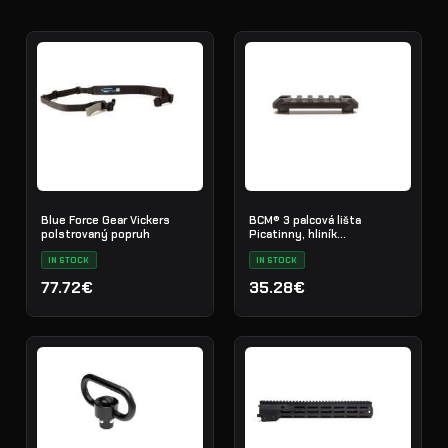
Blue Force Gear Vickers
BCM® 3 palcová lišta
polstrovaný popruh
Picatinny, hliník
(kompatibilní s M-LOK®)
IN STOCK
IN STOCK
77.72€
35.28€