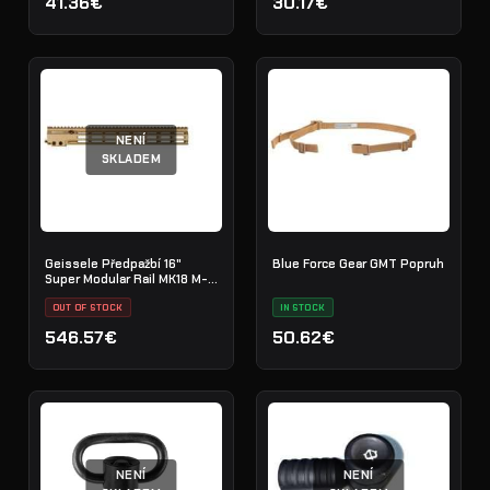
41.36€
30.17€
NENÍ
SKLADEM
Geissele Předpažbí 16"
Blue Force Gear GMT Popruh
Super Modular Rail MK18 M-
LOK
OUT OF STOCK
IN STOCK
546.57€
50.62€
NENÍ
NENÍ