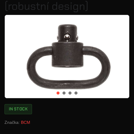
(robustní design)
IN STOCK
Značka:
BCM