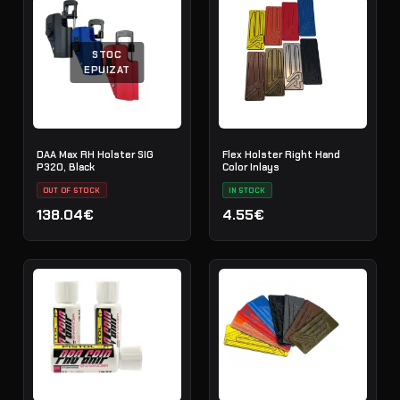
STOC
EPUIZAT
DAA Max RH Holster SIG
Flex Holster Right Hand
P320, Black
Color Inlays
OUT OF STOCK
IN STOCK
138.04€
4.55€