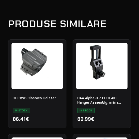
PRODUSE SIMILARE
RH OWB Classics Holster
DAA Alpha-X / FLEX AIR
Hanger Assembly, mâna
dreaptă
IN STOCK
IN STOCK
86.41€
89.99€