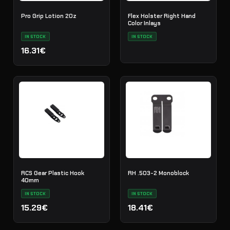
Pro Grip Lotion 2Oz
Flex Holster Right Hand
Color Inlays
IN STOCK
IN STOCK
16.31€
RCS Gear Plastic Hook
RH .503-2 Monoblock
40mm
IN STOCK
IN STOCK
15.29€
18.41€