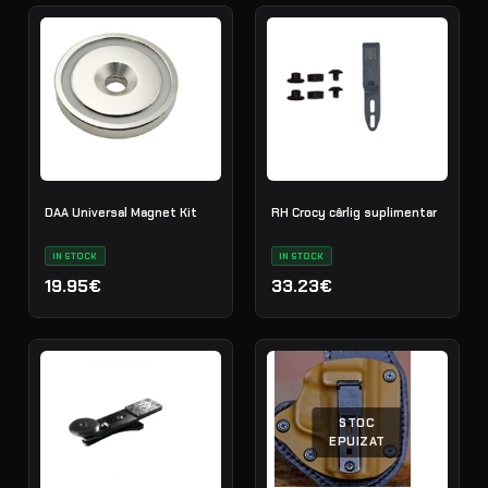
DAA Universal Magnet Kit
RH Crocy cârlig suplimentar
IN STOCK
IN STOCK
19.95€
33.23€
STOC
EPUIZAT