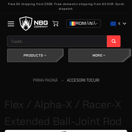
Skip
Free EU shipping from 250€. Free domestic shipping from 60 EUR. Quick
dispatch.
to
content
ROMÂNĂ
€
Caută
după:
PRODUCTS
MORE
PRIMA PAGINĂ
ACCESORII TOCURI
Flex / Alpha-X / Racer-X
Extended Ball-Joint Rod