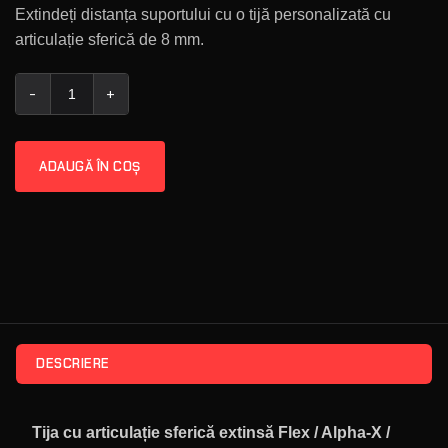
Extindeți distanța suportului cu o tijă personalizată cu
articulație sferică de 8 mm.
Cantitate Flex / Alpha-X / Racer-X Extended Ball-Joint Rod
ADAUGĂ ÎN COȘ
DESCRIERE
Tija cu articulație sferică extinsă Flex / Alpha-X /