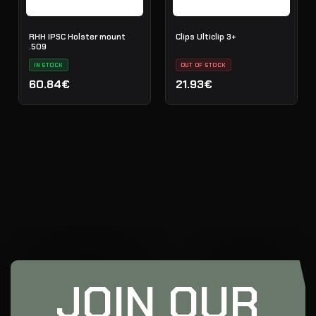
RHH IPSC Holster mount
Clips Ulticlip 3+
.509
IN STOCK
OUT OF STOCK
60.84€
21.93€
JOIN OUR