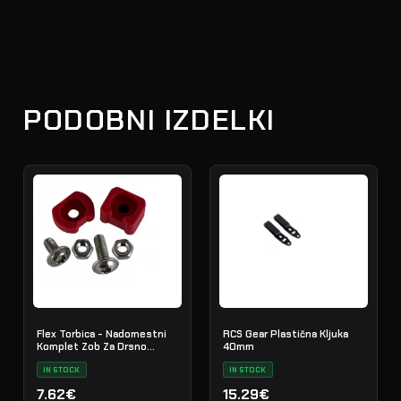
PODOBNI IZDELKI
Flex Torbica - Nadomestni
RCS Gear Plastična Kljuka
Komplet Zob Za Drsno
40mm
Zaklepanje
IN STOCK
IN STOCK
7.62€
15.29€