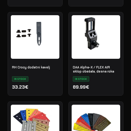
RH Crocy dodatni kavelj
DAA Alpha-X / FLEX AIR
sklop obešala, desna roka
IN STOCK
IN STOCK
33.23€
89.99€