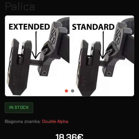
Palica
IN STOCK
Blagovna znamka:
Double Alpha
18.36€