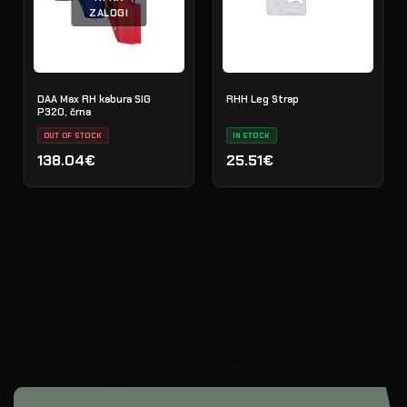
ZALOGI
DAA Max RH kabura SIG
RHH Leg Strap
P320, črna
OUT OF STOCK
IN STOCK
138.04€
25.51€