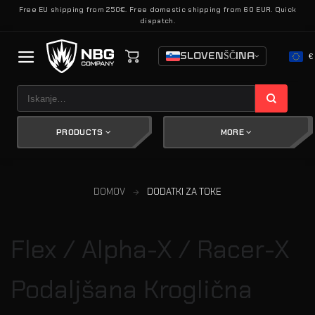
Skoči
Free EU shipping from 250€. Free domestic shipping from 60 EUR. Quick
dispatch.
na
vsebino
SLOVENŠČINA
€
Išči:
PRODUCTS
MORE
DOMOV
DODATKI ZA TOKE
Flex / Alpha-X / Racer-X
Podaljšana Kroglična