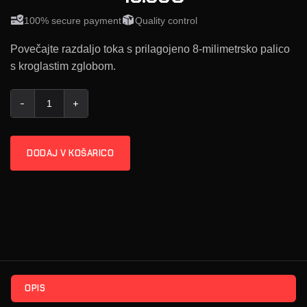
100% secure payment
Quality control
Povečajte razdaljo toka s prilagojeno 8-milimetrsko palico
s kroglastim zglobom.
Flex / Alpha-X / Racer-X Podaljšana Kroglična Palica količina
DODAJ V KOŠARICO
OPIS