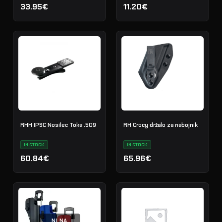
33.95€
11.20€
RHH IPSC Nosilec Toka .509
RH Crocy držalo za nabojnik
IN STOCK
IN STOCK
60.84€
65.96€
NI NA