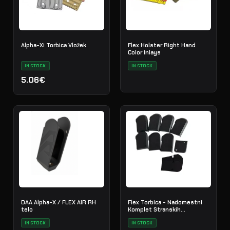
Alpha-Xi Torbica Vložek
Flex Holster Right Hand
Color Inlays
IN STOCK
IN STOCK
5.06€
DAA Alpha-X / FLEX AIR RH
Flex Torbica - Nadomestni
telo
Komplet Stranskih
Distančnikov
IN STOCK
IN STOCK