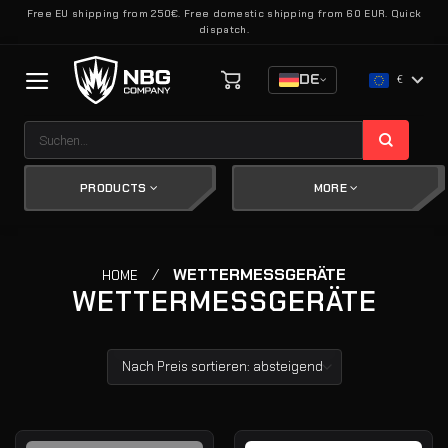
Zum
Free EU shipping from 250€. Free domestic shipping from 60 EUR. Quick
dispatch.
Inhalt
springen
DE
€
Suchen
nach:
PRODUCTS
MORE
/
WETTERMESSGERÄTE
HOME
WETTERMESSGERÄTE