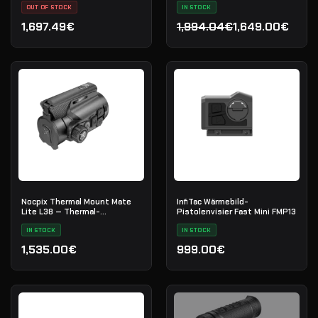
OUT OF STOCK
IN STOCK
1,697.49€
1,994.04€
1,649.00€
Ursprünglicher Preis war
Aktueller Preis ist: 1,649
Nocpix Thermal Mount Mate
InfiTac Wärmebild-
Lite L38 — Thermal-
Pistolenvisier Fast Mini FMP13
Vorsatzgerät
IN STOCK
IN STOCK
1,535.00€
999.00€