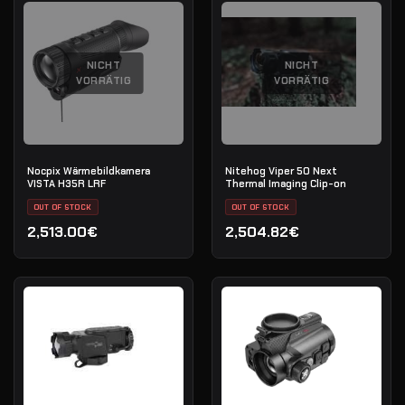
NICHT
NICHT
VORRÄTIG
VORRÄTIG
Nocpix Wärmebildkamera
Nitehog Viper 50 Next
VISTA H35R LRF
Thermal Imaging Clip-on
OUT OF STOCK
OUT OF STOCK
2,513.00€
2,504.82€