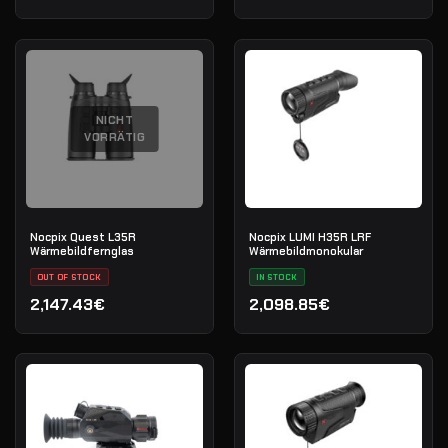
NICHT
VORRÄTIG
Nocpix Quest L35R
Nocpix LUMI H35R LRF
Wärmebildfernglas
Wärmebildmonokular
OUT OF STOCK
IN STOCK
2,147.43€
2,098.85€