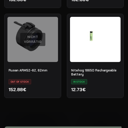
NICHT
VORRÄTIG
Rusan ARM52-62, 62mm
Nitehog 18650 Rechargeable
Battery
OUT OF STOCK
IN STOCK
152.88€
12.73€