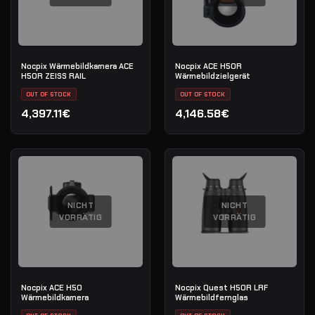
Nocpix Wärmebildkamera ACE
Nocpix ACE H50R
H50R ZEISS RAIL
Wärmebildzielgerät
OUT OF STOCK
OUT OF STOCK
4,397.11€
4,146.58€
NICHT
NICHT
VORRÄTIG
VORRÄTIG
Nocpix ACE H50
Nocpix Quest H50R LRF
Wärmebildkamera
Wärmebildfernglas