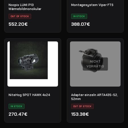
Nocpix LUMI P13
Montagesystem Viper FTS
Wärmebildmonokular
OUT OF STOCK
IN STOCK
552.20€
388.07€
NICHT
VORRÄTIG
NiteHog SPOT HAWK 4x24
Adapter einzeln ARTA435-52,
52mm
IN STOCK
OUT OF STOCK
270.47€
153.38€