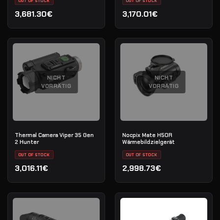
OUT OF STOCK
OUT OF STOCK
3,681.30€
3,170.01€
NICHT
NICHT
VORRÄTIG
VORRÄTIG
Thermal Camera Viper 35 Gen
Nocpix Mate H50R
2 Hunter
Wärmebildzielgerät
OUT OF STOCK
OUT OF STOCK
3,016.11€
2,998.73€