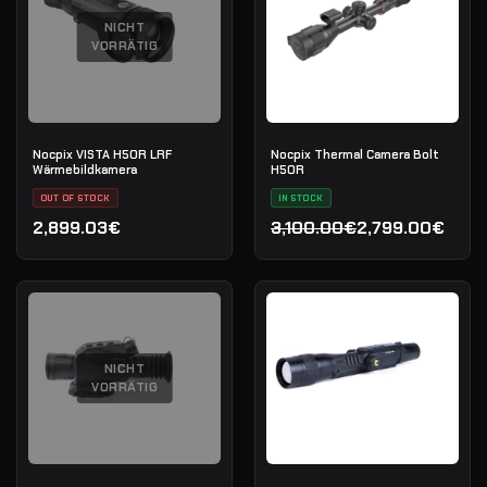
NICHT
VORRÄTIG
Nocpix VISTA H50R LRF
Nocpix Thermal Camera Bolt
Wärmebildkamera
H50R
OUT OF STOCK
IN STOCK
2,899.03€
3,100.00€
2,799.00€
Ursprünglicher Preis war
Aktueller Preis ist: 2,799
NICHT
VORRÄTIG