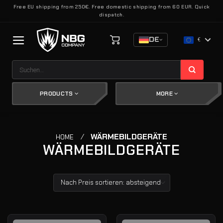
Zum
Free EU shipping from 250€. Free domestic shipping from 60 EUR. Quick
dispatch.
Inhalt
springen
DE
€
Suchen
nach:
PRODUCTS
MORE
/
WÄRMEBILDGERÄTE
HOME
WÄRMEBILDGERÄTE