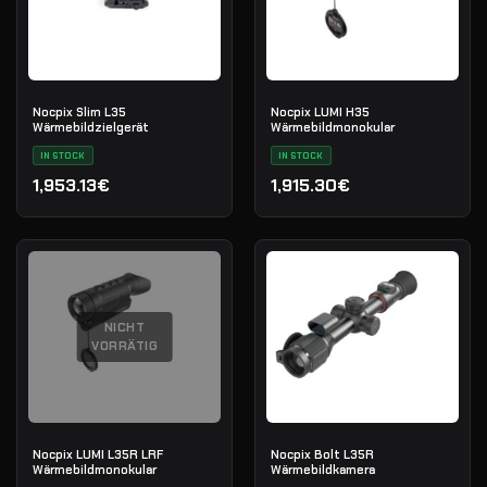
Nocpix Slim L35
Nocpix LUMI H35
Wärmebildzielgerät
Wärmebildmonokular
IN STOCK
IN STOCK
1,953.13€
1,915.30€
NICHT
VORRÄTIG
Nocpix LUMI L35R LRF
Nocpix Bolt L35R
Wärmebildmonokular
Wärmebildkamera