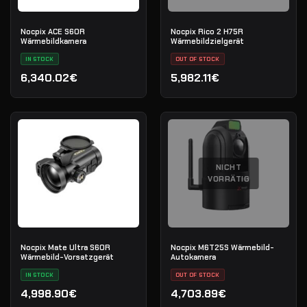
Nocpix ACE S60R
Nocpix Rico 2 H75R
Wärmebildkamera
Wärmebildzielgerät
IN STOCK
OUT OF STOCK
6,340.02€
5,982.11€
NICHT
VORRÄTIG
Nocpix Mate Ultra S60R
Nocpix M6T25S Wärmebild-
Wärmebild-Vorsatzgerät
Autokamera
IN STOCK
OUT OF STOCK
4,998.90€
4,703.89€