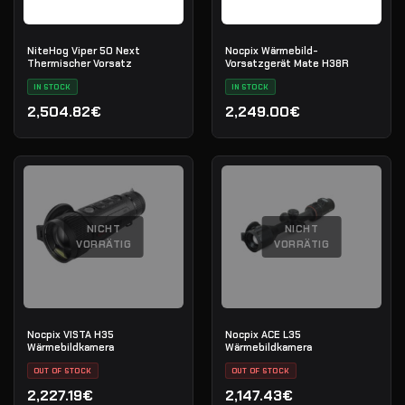
NiteHog Viper 50 Next
Nocpix Wärmebild-
Thermischer Vorsatz
Vorsatzgerät Mate H38R
IN STOCK
IN STOCK
2,504.82€
2,249.00€
NICHT
NICHT
VORRÄTIG
VORRÄTIG
Nocpix VISTA H35
Nocpix ACE L35
Wärmebildkamera
Wärmebildkamera
OUT OF STOCK
OUT OF STOCK
2,227.19€
2,147.43€