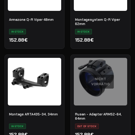
Armazone Q-R Viper 48mm
Montagesystem Q-R Viper
62mm
IN STOCK
IN STOCK
152.88€
152.88€
NICHT
VORRÄTIG
Montage ARTA435-34, 34mm
Rusan - Adapter ARM52-64,
64mm
IN STOCK
OUT OF STOCK
152.88€
152.88€