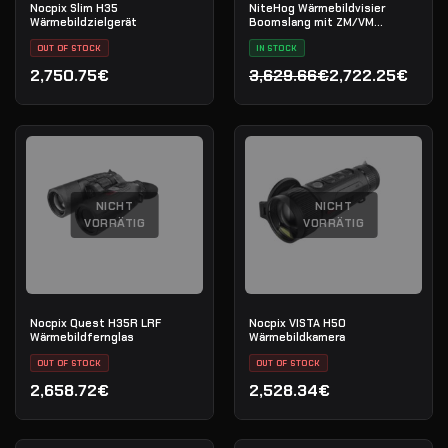
Nocpix Slim H35
NiteHog Wärmebildvisier
Wärmebildzielgerät
Boomslang mit ZM/VM
Zielfernrohrmontage
OUT OF STOCK
IN STOCK
2,750.75€
3,629.66€
2,722.25€
Ursprünglicher Preis war
Aktueller Preis ist: 2,722
NICHT
NICHT
VORRÄTIG
VORRÄTIG
Nocpix Quest H35R LRF
Nocpix VISTA H50
Wärmebildfernglas
Wärmebildkamera
OUT OF STOCK
OUT OF STOCK
2,658.72€
2,528.34€