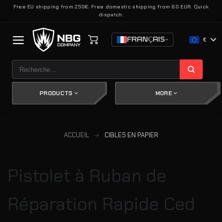
Passer
Free EU shipping from 250€. Free domestic shipping from 60 EUR. Quick
dispatch.
au
contenu
FRANÇAIS
€
Recherche
pour :
PRODUCTS
MORE
ACCUEIL
CIBLES EN PAPIER
Pistolet à Ruban de
Réparation Rapide Ced