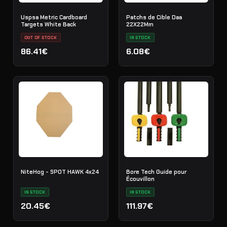
Uspsa Metric Cardboard
Patchs de Cible Daa
Targets White Back
22X22Mm
OUT OF STOCK
IN STOCK
86.41€
6.08€
NiteHog - SPOT HAWK 4x24
Bore Tech Guide pour
Écouvillon
IN STOCK
IN STOCK
20.45€
111.97€