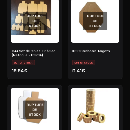
RUPTURE
RUPTURE
DE
DE
STOCK
STOCK
DAA Set de Cibles Tir à Sec
IPSC Cardboard Targets
(Métrique - USPSA)
OUT OF STOCK
OUT OF STOCK
19.94€
0.41€
RUPTURE
DE
STOCK