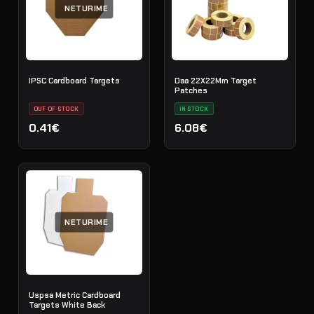
NETURIME
IPSC Cardboard Targets
Daa 22X22Mm Target
Patches
OUT OF STOCK
IN STOCK
0.41€
6.08€
NETURIME
Uspsa Metric Cardboard
Targets White Back