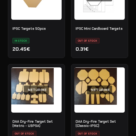
IPSC Targets 50pcs
IPSC Mini Cardboard Targets
IN STOCK
OUT OF STOCK
20.45€
0.31€
NETURIME
NETURIME
DAA Dry-Fire Target Set
DAA Dry-Fire Target Set
(Metric - USPSA)
(Classic-IPSC)
OUT OF STOCK
OUT OF STOCK