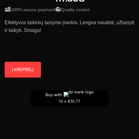
100% secure payment
Quality control
Efektyvus taikinių taisymo įrankis. Lengva naudoti, užtaisyti
ir taikyti. Smagu!
Į KREPŠELĮ
Buy with
13 x €10.77