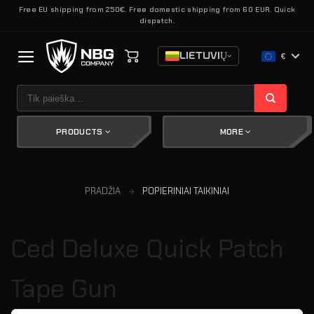
Skip
Free EU shipping from 250€. Free domestic shipping from 60 EUR. Quick
dispatch.
to
content
LIETUVIŲ
€
Ieškoti:
PRODUCTS
MORE
PRADŽIA
POPIERINIAI TAIKINIAI
Ced Deluxe Quick Patch
Tape Gun