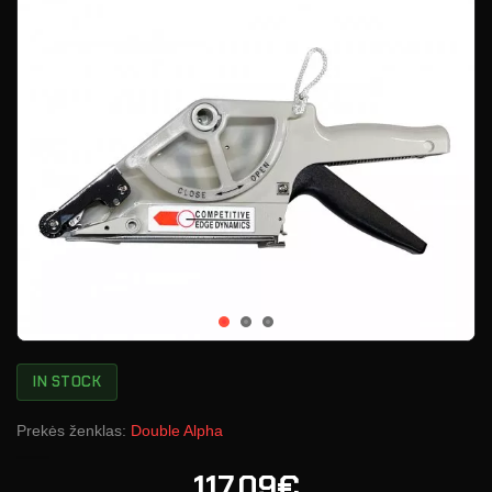
IN STOCK
Prekės ženklas:
Double Alpha
117.09€