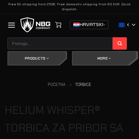
Skip
Free EU shipping from 250€. Free domestic shipping from 60 EUR. Quick
dispatch.
to
content
HRVATSKI
€
Pretraži:
PRODUCTS
MORE
POČETNA
TORBICE
HELIUM WHISPER®
TORBICA ZA PRIBOR SA