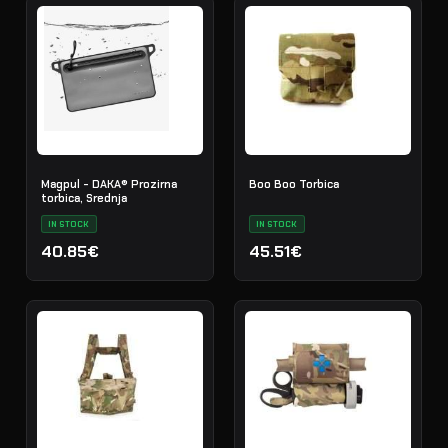
Magpul - DAKA® Prozirna
Boo Boo Torbica
torbica, Srednja
IN STOCK
IN STOCK
40.85€
45.51€