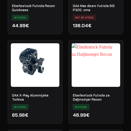
Eberlestock Futrola Recon
DAA Max desni futrola SIG
Quickcase
P320, crna
IN STOCK
OUT OF STOCK
44.99€
138.04€
DAA X-Ray Aluminijska
Eberlestock Futrola za
Torbica
Daljinomjer Recon
IN STOCK
IN STOCK
65.96€
48.99€