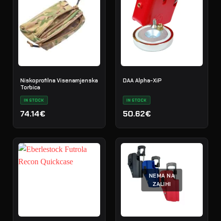
Niskoprofilna Visenamjenska
DAA Alpha-XiP
Torbica
IN STOCK
IN STOCK
74.14€
50.62€
NEMA NA
ZALIHI