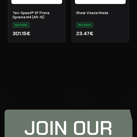
Ten-Speed® SF Prsna
Shear Viseća Mreža
Oprema M4 (AR-15)
IN STOCK
IN STOCK
301.15€
23.47€
JOIN OUR