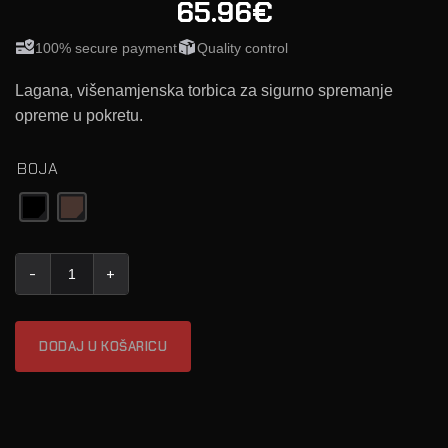
65.96€
100% secure payment
Quality control
Lagana, višenamjenska torbica za sigurno spremanje
opreme u pokretu.
BOJA
HELIUM WHISPER® TORBICA ZA PRIBOR SA PATENTNIM ZATVA
DODAJ U KOŠARICU