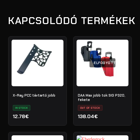
KAPCSOLÓDÓ TERMÉKEK
ELFOGYOTT
X-Ray PCC távtartó jobb
DAA Max jobb tok SIG P320,
fekete
IN STOCK
OUT OF STOCK
12.78€
138.04€