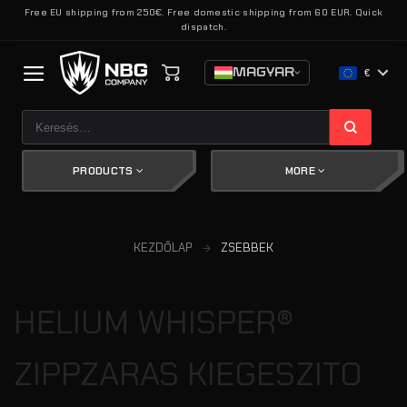
Skip
Free EU shipping from 250€. Free domestic shipping from 60 EUR. Quick
dispatch.
to
content
MAGYAR
€
Keresés
a
következőre:
PRODUCTS
MORE
KEZDŐLAP
ZSEBBEK
HELIUM WHISPER®
ZIPPZARAS KIEGESZITO