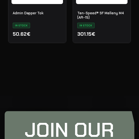
Admin Dapper Tok
Ten-Speed® SF Melleny M4
(AR-15)
IN STOCK
IN STOCK
50.62€
301.15€
JOIN OUR