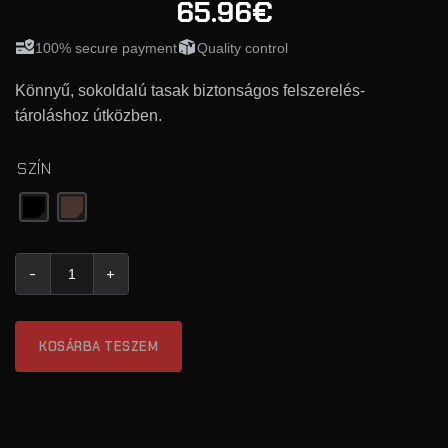
65.96€
100% secure payment
Quality control
Könnyű, sokoldalú tasak biztonságos felszerelés-
tároláshoz útközben.
SZÍN
HELIUM WHISPER® ZIPPZARAS KIEGESZITO TARTO mennyisé
KOSÁRBA TESZEM