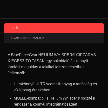
LEÍRÁS
TOVÁBBI INFORMÁCIÓK
A BlueForceGear HELIUM WHISPER® CIPZÁRAS
KIEGÉSZÍTŐ TASAK egy sokoldalú és könnyű
tárolási megoldás a taktikai felszerelésedhez.
Jellemzői:
Ultrakönnyű ULTRAcomp® anyag a tartósság és
vízállóság érdekében
MOLLE-kompatibilis Helium Whisper® rögzítési
rendszer a könnyű integrálhatóságért