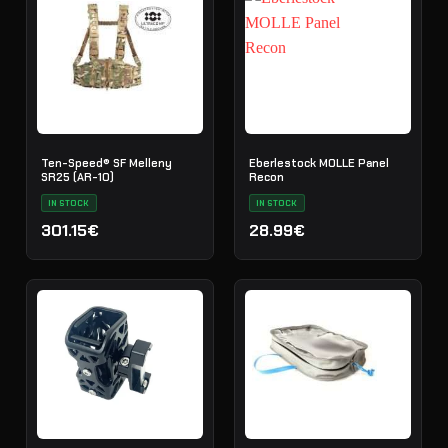
Ten-Speed® SF Melleny
Eberlestock MOLLE Panel
SR25 (AR-10)
Recon
IN STOCK
IN STOCK
301.15€
28.99€