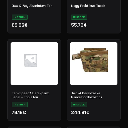
DAA X-Ray Alumínium Tok
Nagy Praktikus Tasak
IN STOCK
IN STOCK
65.96€
55.73€
Ten-Speed® Derékpánt
Two-4 Deréktáska
Fedél - Tripla M4
Páncélhordozókhoz
IN STOCK
IN STOCK
76.18€
244.91€