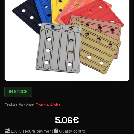
IN STOCK
Prekės ženklas:
Double Alpha
5.06€
100% secure payment
Quality control