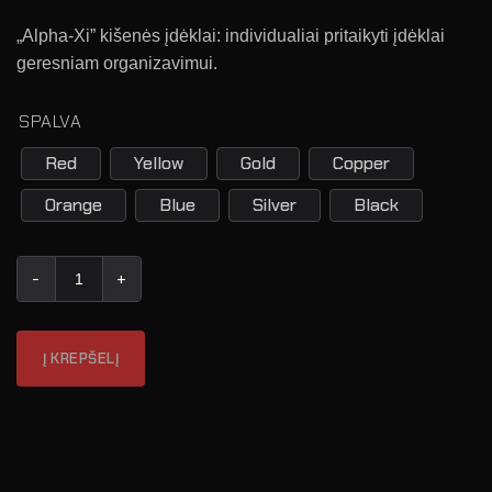
„Alpha-Xi” kišenės įdėklai: individualiai pritaikyti įdėklai
geresniam organizavimui.
SPALVA
Red
Yellow
Gold
Copper
Orange
Blue
Silver
Black
produkto kiekis: Alpha-Xi Pouch Inlay
Į KREPŠELĮ