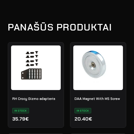
PANAŠŪS PRODUKTAI
RH Crocy Gizmo adapteris
DАА Magnet With M5 Screw
IN STOCK
IN STOCK
35.79€
20.40€