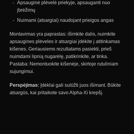
Apsauginė plėvelė priekyje, apsauganti nuo
įbrėžimų
Nuimami (atsargiai) naudojant prieigos angas
Montavimas yra paprastas: išimkite dalis, nuimkite
apsaugines plėveles ir atsargiai įdėkite į atitinkamas
kišenes. Geriausiems rezultatams pasiekti, prieš
nuimdami lipnią nugarėlę, patikrinkite, ar tinka.
Pastaba: Nemontuokite kišenėje, skirtoje rutuliniam
sujungimui.
Perspėjimas:
Įdėklai gali sulūžti juos išimant. Būkite
atsargūs, kai pritaikote savo Alpha-Xi krepšį.