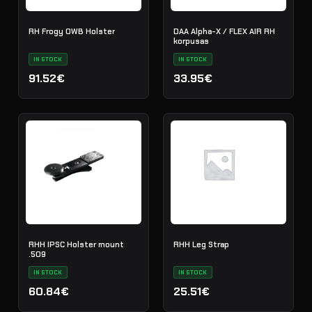
RH Frogy OWB Holster
DAA Alpha-X / FLEX AIR RH
korpusas
IN STOCK
IN STOCK
91.52€
33.95€
RHH IPSC Holster mount
RHH Leg Strap
.509
IN STOCK
IN STOCK
60.84€
25.51€