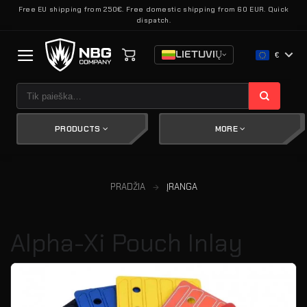
Skip
Free EU shipping from 250€. Free domestic shipping from 60 EUR. Quick
dispatch.
to
content
LIETUVIŲ
€
Ieškoti:
PRODUCTS
MORE
PRADŽIA
ĮRANGA
Alpha-Xi Pouch Inlay